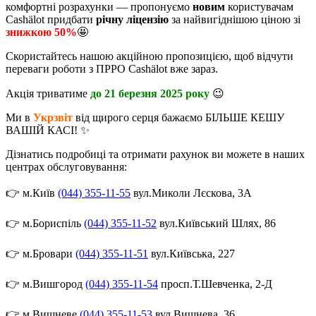
комфортні розрахунки — пропонуємо
новим
користувачам
Cashӓlot придбати
річну ліцензію
за найвигіднішою ціною зі
знижкою 50%
🤩
Скористайтесь нашою акційною пропозицією, щоб відчути
переваги роботи з ПРРО Cashӓlot вже зараз.
Акція триватиме
до 21 березня 2025 року
😉
Ми в
Укрзвіт
від щирого серця бажаємо БІЛЬШЕ КЕШУ
ВАШІЙ КАСІ! ✨
Дізнатись подробиці та отримати рахунок ви можете в наших
центрах обслуговування:
👉 м.Київ
(044) 355-11-55
вул.Миколи Лєскова, 3А
👉 м.Бориспіль
(044) 355-11-52
вул.Київський Шлях, 86
👉 м.Бровари
(044) 355-11-51
вул.Київська, 227
👉 м.Вишгород
(044) 355-11-54
просп.Т.Шевченка, 2-Д
👉 м.Вишневе
(044) 355-11-53
вул.Вишнева, 36