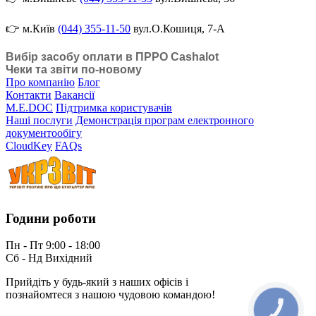
👉 м.Київ
(044) 355-11-50
вул.О.Кошиця, 7-А
Вибір засобу оплати в ПРРО Cashalot
Чеки та звіти по-новому
Про компанію
Блог
Контакти
Вакансії
M.E.DOC
Підтримка користувачів
Наші послуги
Демонстрація програм електронного
документообігу
CloudKey
FAQs
Години роботи
Пн - Пт 9:00 - 18:00
Сб - Нд Вихідний
Прийдіть у будь-який з наших офісів і
познайомтеся з нашою чудовою командою!
КНОПКА
ЗВ'ЯЗКУ