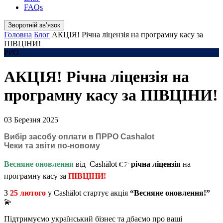
FAQs
Зворотній звʼязок
Головна
Блог
АКЦІЯ! Річна ліцензія на програмну касу за
ПІВЦІНИ!
РРО
АКЦІЯ! Річна ліцензія на
програмну касу за ПІВЦІНИ!
03 Березня 2025
Вибір засобу оплати в ПРРО Cashalot
Чеки та звіти по-новому
Весняне оновлення
від Cashӓlot 👉
річна ліцензія
на
програмну касу за
ПІВЦІНИ!
З
25 лютого
у Cashӓlot стартує акція
“Весняне оновлення!”
💫
Підтримуємо український бізнес та дбаємо про ваші