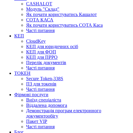
CASHALOT
Модуль "Склад"
Як почати користуватись Кашалот
СОТА КАСА
Як почати користуватись СОТА Каса
Часті питання
КЕП
CloudKey
КЕП для юридичних осіб
КЕП для ФОП
КЕП для ПРРО
Перелік документів
Часті питання
ТОКЕН
Secure Token-338S
ПЗ для токенів
Часті питання
Фірмові послуги
Виїзд спеціаліста
Віддалена допомога
Демонстрація програм електронного
документообігу
Пакет VIP
Часті питання
Блог