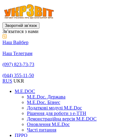
Зворотній звʼязок
Зв'язатися з нами
Наш Вайбер
Наш Телеграм
(097) 823-73-73
(044) 355-11-50
RUS
UKR
M.E.DOC
M.E.Doc. Держава
M.E.Doc. Бізнес
Додаткові модулі M.E.Doc
Рішення для роботи з е-ТТН
Демонстраційна версія M.E.DOC
Оновлення M.E.Doc
Часті питання
ПРРО