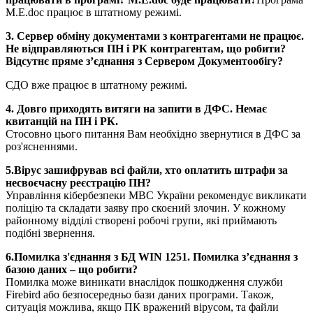
M.E.doc працює в штатному режимі.
3. Сервер обміну документами з контрагентами не працює.
Не відправляються ПН і РК контрагентам, що робити?
Відсутнє пряме з’єднання з Сервером Документообігу?
СДО вже працює в штатному режимі.
4. Довго приходять витяги на запити в ДФС. Немає
квитанцій на ПН і РК.
Стосовно цього питання Вам необхідно звернутися в ДФС за
роз'ясненнями.
5.Вірус зашифрував всі файли, хто оплатить штрафи за
несвоєчасну реєстрацію ПН?
Управління кібербезпеки МВС України рекомендує викликати
поліцію та складати заяву про скоєний злочин. У кожному
районному відділі створені робочі групи, які приймають
подібні звернення.
6.Помилка з'єднання з БД WIN 1251. Помилка з’єднання з
базою даних – що робити?
Помилка може виникати внаслідок пошкодження служби
Firebird або безпосередньо бази даних програми. Також,
ситуація можлива, якщо ПК вражений вірусом, та файли