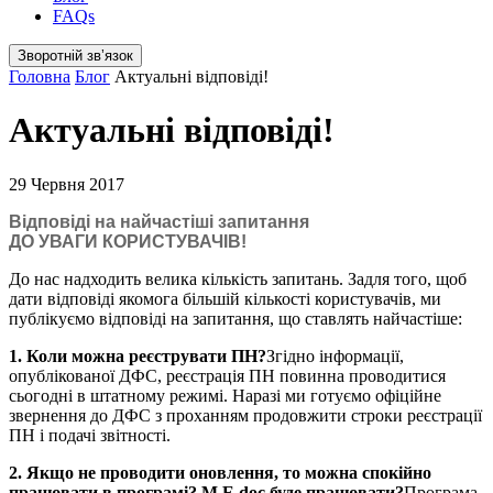
FAQs
Зворотній звʼязок
Головна
Блог
Актуальні відповіді!
Актуальні відповіді!
29 Червня 2017
Відповіді на найчастіші запитання
ДО УВАГИ КОРИСТУВАЧІВ!
До нас надходить велика кількість запитань. Задля того, щоб
дати відповіді якомога більшій кількості користувачів, ми
публікуємо відповіді на запитання, що ставлять найчастіше:
1. Коли можна реєструвати ПН?
Згідно інформації,
опублікованої ДФС, реєстрація ПН повинна проводитися
сьогодні в штатному режимі. Наразі ми готуємо офіційне
звернення до ДФС з проханням продовжити строки реєстрації
ПН і подачі звітності.
2. Якщо не проводити оновлення, то можна спокійно
працювати в програмі? M.E.doc буде працювати?
Програма