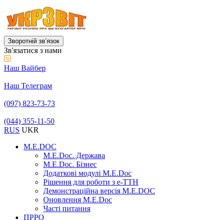
Зворотній звʼязок
Зв'язатися з нами
Наш Вайбер
Наш Телеграм
(097) 823-73-73
(044) 355-11-50
RUS
UKR
M.E.DOC
M.E.Doc. Держава
M.E.Doc. Бізнес
Додаткові модулі M.E.Doc
Рішення для роботи з е-ТТН
Демонстраційна версія M.E.DOC
Оновлення M.E.Doc
Часті питання
ПРРО