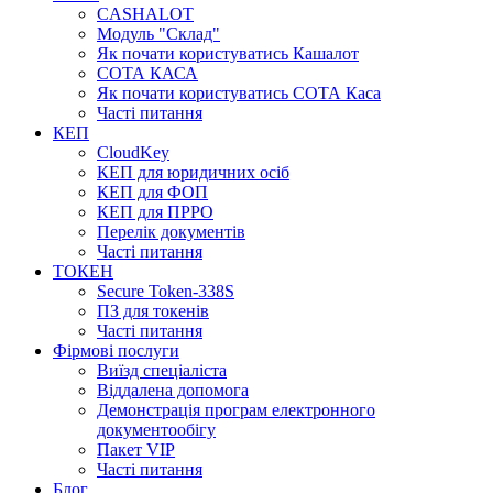
CASHALOT
Модуль "Склад"
Як почати користуватись Кашалот
СОТА КАСА
Як почати користуватись СОТА Каса
Часті питання
КЕП
CloudKey
КЕП для юридичних осіб
КЕП для ФОП
КЕП для ПРРО
Перелік документів
Часті питання
ТОКЕН
Secure Token-338S
ПЗ для токенів
Часті питання
Фірмові послуги
Виїзд спеціаліста
Віддалена допомога
Демонстрація програм електронного
документообігу
Пакет VIP
Часті питання
Блог