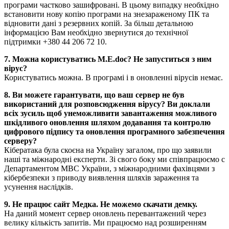
програми частково зашифровані. В цьому випадку необхідно
встановити нову копію програми на знезараженому ПК та
відновити дані з резервних копій. За більш детальною
інформацією Вам необхідно звернутися до технічної
підтримки +380 44 206 72 10.
7. Можна користуватись M.E.doc? Не запуститься з ним
вірус?
Користуватись можна. В програмі і в оновленні вірусів немає.
8. Ви можете гарантувати, що ваш сервер не був
використаний для розповсюдження вірусу? Ви доклали
всіх зусиль щоб унеможливити завантаження можливого
шкідливого оновлення шляхом додавання та контролю
цифрового підпису та оновлення програмного забезпечення
серверу?
Кібератака була скоєна на Україну загалом, про що заявили
наші та міжнародні експерти. Зі свого боку ми співпрацюємо с
Департаментом МВС України, з міжнародними фахівцями з
кібербезпеки з приводу виявлення шляхів зараження та
усунення наслідків.
9. Не працює сайт Медка. Не можемо скачати демку.
На даний момент сервер оновлень перевантажений через
велику кількість запитів. Ми працюємо над розширенням