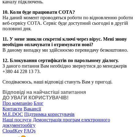
каналу підключень.
10. Коли буде працювати СОТА?
На даний момент проводяться роботи по відновленню роботи
веб-сервісу СОТА. Сервіс буде доступний сьогодні в другій
половині дня.
11. У мене зникли секретні ключі через вірус. Мені знову
необхідно оплачувати і отримувати нові?
В даному випадку ми здійснюємо перевидачу безкоштовно.
12. Блокування сертифікатів по парольному діалогу.
З даного питання Вам необхідно звернутися до менеджерів
+380 44 228 13 73.
Сподіваємось, наші відповіді стануть Вам у пригоді.
Відповіді на найчастіші запитання
ДО УВАГИ КОРИСТУВАЧІВ!
Про компанію
Блог
Контакти
Вакансії
M.E.DOC
Підтримка користувачів
Наші послуги
Демонстрація програм електронного
документообігу
CloudKey
FAQs