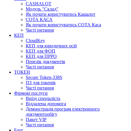
CASHALOT
Модуль "Склад"
Як почати користуватись Кашалот
СОТА КАСА
Як почати користуватись СОТА Каса
Часті питання
КЕП
CloudKey
КЕП для юридичних осіб
КЕП для ФОП
КЕП для ПРРО
Перелік документів
Часті питання
ТОКЕН
Secure Token-338S
ПЗ для токенів
Часті питання
Фірмові послуги
Виїзд спеціаліста
Віддалена допомога
Демонстрація програм електронного
документообігу
Пакет VIP
Часті питання
Блог