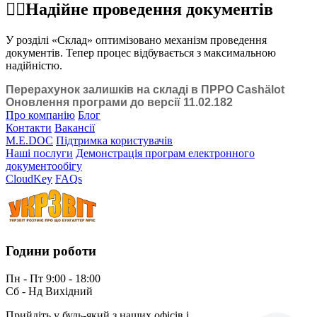
☝🏻Надійне проведення документів
У розділі «Склад» оптимізовано механізм проведення
документів. Тепер процес відбувається з максимальною
надійністю.
Перерахунок залишків на складі в ПРРО Cashӓlot
Оновлення програми до версії 11.02.182
Про компанію
Блог
Контакти
Вакансії
M.E.DOC
Підтримка користувачів
Наші послуги
Демонстрація програм електронного
документообігу
CloudKey
FAQs
Години роботи
Пн - Пт 9:00 - 18:00
Сб - Нд Вихідний
Прийдіть у будь-який з наших офісів і