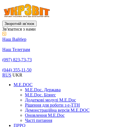
Зворотній звʼязок
Зв'язатися з нами
Наш Вайбер
Наш Телеграм
(097) 823-73-73
(044) 355-11-50
RUS
UKR
M.E.DOC
M.E.Doc. Держава
M.E.Doc. Бізнес
Додаткові модулі M.E.Doc
Рішення для роботи з е-ТТН
Демонстраційна версія M.E.DOC
Оновлення M.E.Doc
Часті питання
ПРРО