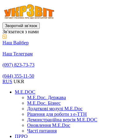
Зворотній звʼязок
Зв'язатися з нами
Наш Вайбер
Наш Телеграм
(097) 823-73-73
(044) 355-11-50
RUS
UKR
M.E.DOC
M.E.Doc. Держава
M.E.Doc. Бізнес
Додаткові модулі M.E.Doc
Рішення для роботи з е-ТТН
Демонстраційна версія M.E.DOC
Оновлення M.E.Doc
Часті питання
ПРРО