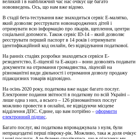
великий і в найближчий час нас очікує ще багато
нововведень. Ось, що нам вже відомо.
В стадії бета-тестування вже знаходиться сервіс Е-малятко,
який дозволяє реєструвати новонароджених дітей і
отримувати всю інформацію про лікарів, щеплення, центри
соціальної допомоги. Також сервіс ID-14 – який дозволяє
реєструвати перший паспорт в 14 років і отримувати
ідентифікаційний код онлайн, без відвідування податкової.
На ранніх стадіях розробки знаходяться сервіси Е-
резидентство, Е-ліцензії та Е-акциз – вони дозволять подавати
документи на отримання громадянства, ліцензій на
різноманітні види діяльності і отримання дозволу продажу
підакцизних товарів відповідно.
На осінь 2020 року, податкова вже надає багато послуг.
Електронне подання звітності в податкову по всій Україні –
лише одна з них, а всього – 126 різноманітних послуг
можливо провести в онлайні, не відвідуючи місцеве
відділення ДПС. Єдине, що вам потрібно –
оформити
електронний підпис
.
Багато послуг, які податкова впроваджувала з нуля, були
непрацездатні перші півроку-рік. Можливо, така ж доля очікує
і нові послуги. Але будемо сподіватись, що в підсумку ми