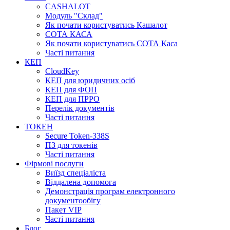
CASHALOT
Модуль "Склад"
Як почати користуватись Кашалот
СОТА КАСА
Як почати користуватись СОТА Каса
Часті питання
КЕП
CloudKey
КЕП для юридичних осіб
КЕП для ФОП
КЕП для ПРРО
Перелік документів
Часті питання
ТОКЕН
Secure Token-338S
ПЗ для токенів
Часті питання
Фірмові послуги
Виїзд спеціаліста
Віддалена допомога
Демонстрація програм електронного
документообігу
Пакет VIP
Часті питання
Блог