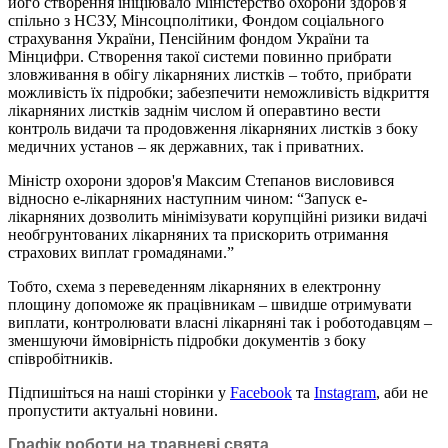
його створення ініціювало Міністерство охорони здоров'я
спільно з НСЗУ, Мінсоцполітики, Фондом соціального
страхування України, Пенсійним фондом України та
Мінцифри. Створення такої системи повинно прибрати
зловживання в обігу лікарняних листків – тобто, прибрати
можливість їх підробки; забезпечити неможливість відкриття
лікарняних листків заднім числом й операвтино вести
контроль видачи та продовження лікарняних листків з боку
медичних установ – як державних, так і приватних.
Міністр охорони здоров'я Максим Степанов висловився
відносно е-лікарняних наступним чином: “Запуск е-
лікарняних дозволить мінімізувати корупційні ризики видачі
необгрунтованих лікарняних та прискорить отримання
страхових виплат громадянами.”
Тобто, схема з переведенням лікарняних в електронну
площину допоможе як працівникам – швидше отримувати
виплати, контролювати власні лікарняні так і роботодавцям –
зменшуючи ймовірність підробки документів з боку
співробітників.
Підпишіться на наші сторінки у
Facebook
та
Instagram
, аби не
пропустити актуальні новини.
Графік роботи на травневі свята