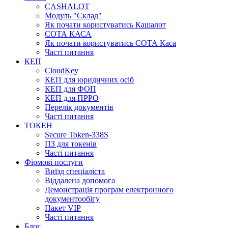
CASHALOT
Модуль "Склад"
Як почати користуватись Кашалот
СОТА КАСА
Як почати користуватись СОТА Каса
Часті питання
КЕП
CloudKey
КЕП для юридичних осіб
КЕП для ФОП
КЕП для ПРРО
Перелік документів
Часті питання
ТОКЕН
Secure Token-338S
ПЗ для токенів
Часті питання
Фірмові послуги
Виїзд спеціаліста
Віддалена допомога
Демонстрація програм електронного
документообігу
Пакет VIP
Часті питання
Блог