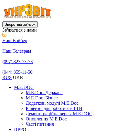
Зворотній звʼязок
Зв'язатися з нами
Наш Вайбер
Наш Телеграм
(097) 823-73-73
(044) 355-11-50
RUS
UKR
M.E.DOC
M.E.Doc. Держава
M.E.Doc. Бізнес
Додаткові модулі M.E.Doc
Рішення для роботи з е-ТТН
Демонстраційна версія M.E.DOC
Оновлення M.E.Doc
Часті питання
ПРРО