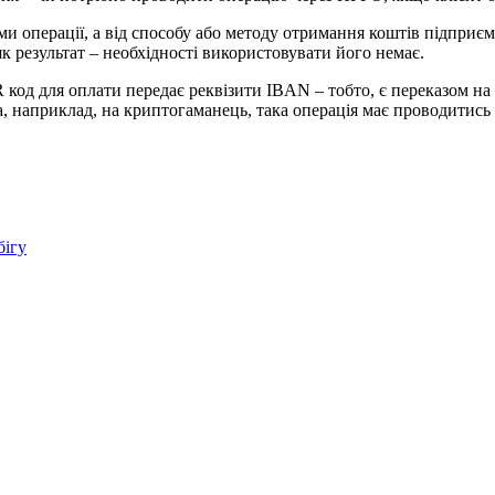
ми операції, а від способу або методу отримання коштів підприє
як результат – необхідності використовувати його немає.
код для оплати передає реквізити IBAN – тобто, є переказом на 
, а, наприклад, на криптогаманець, така операція має проводитис
бігу