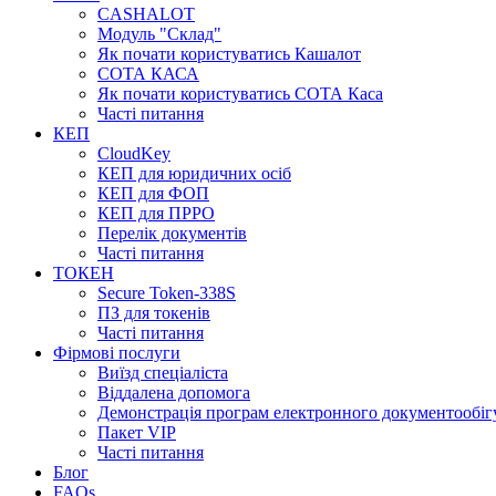
CASHALOT
Модуль "Склад"
Як почати користуватись Кашалот
СОТА КАСА
Як почати користуватись СОТА Каса
Часті питання
КЕП
CloudKey
КЕП для юридичних осіб
КЕП для ФОП
КЕП для ПРРО
Перелік документів
Часті питання
ТОКЕН
Secure Token-338S
ПЗ для токенів
Часті питання
Фірмові послуги
Виїзд спеціаліста
Віддалена допомога
Демонстрація програм електронного документообіг
Пакет VIP
Часті питання
Блог
FAQs