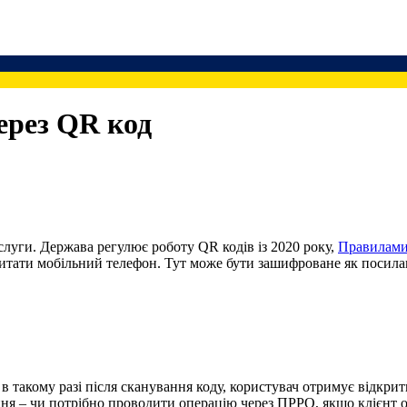
ерез QR код
слуги. Держава регулює роботу QR кодів із 2020 року,
Правилами
итати мобільний телефон. Тут може бути зашифроване як посиланн
в такому разі після сканування коду, користувач отримує відкри
ння – чи потрібно проводити операцію через ПРРО, якщо клієнт 