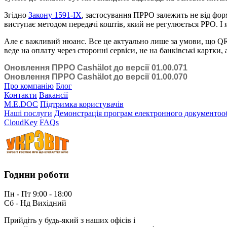
Згідно
Закону 1591-IX
, застосування ПРРО залежить не від фор
виступає методом передачі коштів, який не регулюється РРО. І 
Але є важливий нюанс. Все це актуально лише за умови, що QR 
веде на оплату через сторонні сервіси, не на банківські картки
Оновлення ПРРО Cashӓlot до версії 01.00.071
Оновлення ПРРО Cashӓlot до версії 01.00.070
Про компанію
Блог
Контакти
Вакансії
M.E.DOC
Підтримка користувачів
Наші послуги
Демонстрація програм електронного документоо
CloudKey
FAQs
Години роботи
Пн - Пт 9:00 - 18:00
Сб - Нд Вихідний
Прийдіть у будь-який з наших офісів і