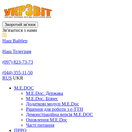
Зворотній звʼязок
Зв'язатися з нами
Наш Вайбер
Наш Телеграм
(097) 823-73-73
(044) 355-11-50
RUS
UKR
M.E.DOC
M.E.Doc. Держава
M.E.Doc. Бізнес
Додаткові модулі M.E.Doc
Рішення для роботи з е-ТТН
Демонстраційна версія M.E.DOC
Оновлення M.E.Doc
Часті питання
ПРРО