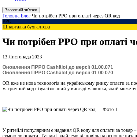
Зворотній звʼязок
Головна
Блог
Чи потрібен РРО при оплаті через QR код
РРО
Шпаргалка бухгалтера
Чи потрібен РРО при оплаті ч
13 Листопада 2023
Оновлення ПРРО Cashӓlot до версії 01.00.071
Оновлення ПРРО Cashӓlot до версії 01.00.070
QR вже не нова технологія на українському ринку оплати за по
матричний код візуалізований у вигляді малюнка, який може зч
У ритейлі популярним є надання QR коду для оплати за товар – 
сумою до оплати. Тут ми і знайдемо відповідь на основне пита