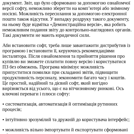
документ. Звіт, що було сформовано за допомогою ознайомчої
версії софту, неможливо зберегти на комп’ютері або знімному
носієві. Можливість пересилання за допомогою електронної
пошти також відсутня. У випадку роздруку такого документу,
на ньому буде відмітка «Демонстраційна версія», яка робить
неможливим подання звіту до контрольно-наглядових органів.
Такі документи не мають юридичної сили.
Аби встановити софт, треба лише завантажити дистрибутив із
програмою і встановити її, керуючись рекомендаціями
інсталятора. Після ознайомлення та прийняття рішення про
купівлю ви зможете сплатити повну версію і користуватися
ПЗ без обмежень. Програма мінімізує можливість
припуститися помилки при складанні звітів, підвищити
продуктивність персоналу, зекономити багато часу і коштів.
Це простий, надійний та дієвий софт, який вигідно
вирізняється від усього, що є на вітчизняному ринкові. Ось
ключові переваги і плюси софту:
• систематизація, автоматизація й оптимізація рутинних
процесів;
• інтуїтивно зрозумілий та дружній до користувача інтерфейс;
• можливість вільно імпортувати й експортувати сформовані