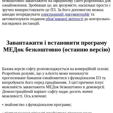
безкоштовно завантажити на офіційному сайті розробника для
ознайомлення. Зробивши це, ви зрозумієте, наскільки просто і
зручно використовувати це ПЗ. За його допомогою можна
швидко впорядкувати
електронний документообіг
та
автоматизувати подання
обов’язкової звітності
до контрольно-
наглядових інстанцій.
Завантажити і встановити програму
МЕДок безкоштовно (останню версію)
Базова версія софту розповсюджується на комерційній основі.
Розробник розуміє, що у клієнта може виникнути
прогнозоване бажання ознайомитися з функціоналом ПЗ та
випробувати його перед придбанням. З цієї причини існує
можливість завантажити МЕДок безкоштовно в демоверсії.
Демонстраційний варіант софту надає досить значні
можливості. Ось ключові:
• знайомство з функціоналом програми;