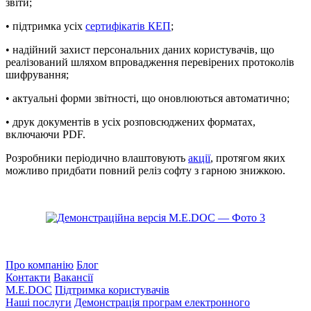
звіти;
• підтримка усіх
сертифікатів КЕП
;
• надійний захист персональних даних користувачів, що
реалізований шляхом впровадження перевірених протоколів
шифрування;
• актуальні форми звітності, що оновлюються автоматично;
• друк документів в усіх розповсюджених форматах,
включаючи PDF.
Розробники періодично влаштовують
акції
, протягом яких
можливо придбати повний реліз софту з гарною знижкою.
Про компанію
Блог
Контакти
Вакансії
M.E.DOC
Підтримка користувачів
Наші послуги
Демонстрація програм електронного