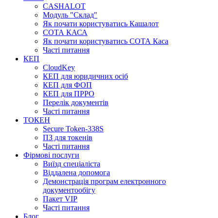
CASHALOT
Модуль "Склад"
Як почати користуватись Кашалот
СОТА КАСА
Як почати користуватись СОТА Каса
Часті питання
КЕП
CloudKey
КЕП для юридичних осіб
КЕП для ФОП
КЕП для ПРРО
Перелік документів
Часті питання
ТОКЕН
Secure Token-338S
ПЗ для токенів
Часті питання
Фірмові послуги
Виїзд спеціаліста
Віддалена допомога
Демонстрація програм електронного
документообігу
Пакет VIP
Часті питання
Блог