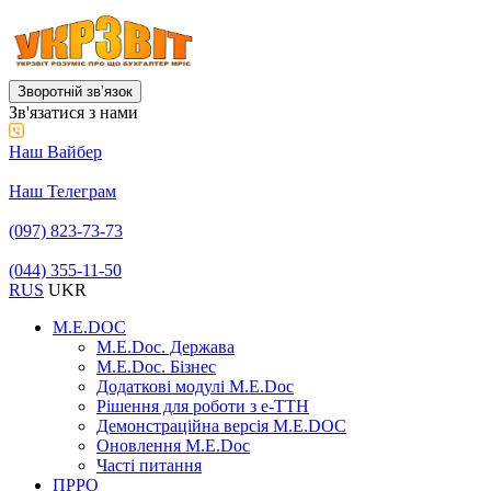
Зворотній звʼязок
Зв'язатися з нами
Наш Вайбер
Наш Телеграм
(097) 823-73-73
(044) 355-11-50
RUS
UKR
M.E.DOC
M.E.Doc. Держава
M.E.Doc. Бізнес
Додаткові модулі M.E.Doc
Рішення для роботи з е-ТТН
Демонстраційна версія M.E.DOC
Оновлення M.E.Doc
Часті питання
ПРРО