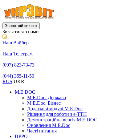
Зворотній звʼязок
Зв'язатися з нами
Наш Вайбер
Наш Телеграм
(097) 823-73-73
(044) 355-11-50
RUS
UKR
M.E.DOC
M.E.Doc. Держава
M.E.Doc. Бізнес
Додаткові модулі M.E.Doc
Рішення для роботи з е-ТТН
Демонстраційна версія M.E.DOC
Оновлення M.E.Doc
Часті питання
ПРРО