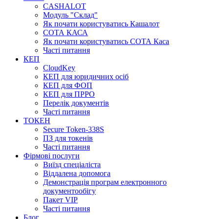
CASHALOT
Модуль "Склад"
Як почати користуватись Кашалот
СОТА КАСА
Як почати користуватись СОТА Каса
Часті питання
КЕП
CloudKey
КЕП для юридичних осіб
КЕП для ФОП
КЕП для ПРРО
Перелік документів
Часті питання
ТОКЕН
Secure Token-338S
ПЗ для токенів
Часті питання
Фірмові послуги
Виїзд спеціаліста
Віддалена допомога
Демонстрація програм електронного
документообігу
Пакет VIP
Часті питання
Блог