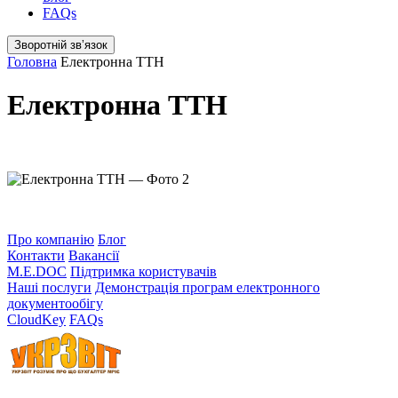
FAQs
Зворотній звʼязок
Головна
Електронна ТТН
Електронна ТТН
Про компанію
Блог
Контакти
Вакансії
M.E.DOC
Підтримка користувачів
Наші послуги
Демонстрація програм електронного
документообігу
CloudKey
FAQs