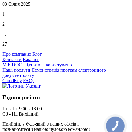
03 Січня 2025
1
2
...
27
Про компанію
Блог
Контакти
Вакансії
M.E.DOC
Підтримка користувачів
Наші послуги
Демонстрація програм електронного
документообігу
CloudKey
FAQs
Години роботи
Пн - Пт 9:00 - 18:00
Сб - Нд Вихідний
Прийдіть у будь-який з наших офісів і
познайомтеся з нашою чудовою командою!