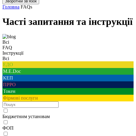
Зворотній звʼязок
Головна
FAQs
Часті запитання та інструкції
Всі
FAQ
Інструкції
Всі
ЕДО
M.E.Doc
КЕП
ПРРО
Токен
Фірмові послуги
Бюджетним установам
ФОП