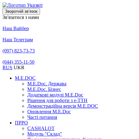
Зворотній звʼязок
Зв'язатися з нами
Наш Вайбер
Наш Телеграм
(097) 823-73-73
(044) 355-11-50
RUS
UKR
M.E.DOC
M.E.Doc. Держава
M.E.Doc. Бізнес
Додаткові модулі M.E.Doc
Рішення для роботи з е-ТТН
Демонстраційна версія M.E.DOC
Оновлення M.E.Doc
Часті питання
ПРРО
CASHALOT
Модуль "Склад"