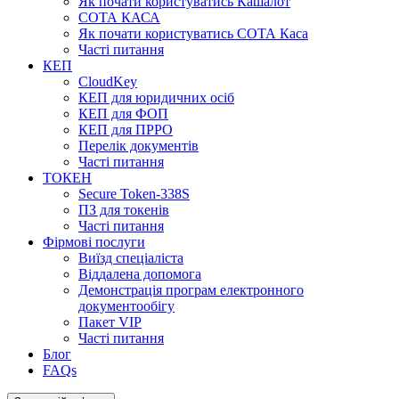
Як почати користуватись Кашалот
СОТА КАСА
Як почати користуватись СОТА Каса
Часті питання
КЕП
CloudKey
КЕП для юридичних осіб
КЕП для ФОП
КЕП для ПРРО
Перелік документів
Часті питання
ТОКЕН
Secure Token-338S
ПЗ для токенів
Часті питання
Фірмові послуги
Виїзд спеціаліста
Віддалена допомога
Демонстрація програм електронного
документообігу
Пакет VIP
Часті питання
Блог
FAQs