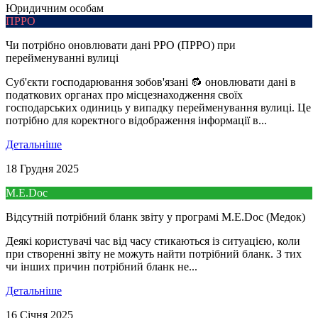
Юридичним особам
ПРРО
Чи потрібно оновлювати дані РРО (ПРРО) при
перейменуванні вулиці
Суб'єкти господарювання зобов'язані 🔂 оновлювати дані в
податкових органах про місцезнаходження своїх
господарських одиниць у випадку перейменування вулиці. Це
потрібно для коректного відображення інформації в...
Детальнiше
18 Грудня 2025
M.E.Doc
Відсутній потрібний бланк звіту у програмі M.E.Doc (Медок)
Деякі користувачі час від часу стикаються із ситуацією, коли
при створенні звіту не можуть найти потрібний бланк. З тих
чи інших причин потрібний бланк не...
Детальнiше
16 Січня 2025