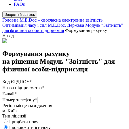
FAQs
Зворотній звʼязок
Головна
M.E.Doc – своєчасна електронна звітність.
Оптимізація часу і сил
M.E.Doc. Держава
Модуль “Звітність”
для фізичної особи-підприємця
Формування рахунку
Назад
Формування рахунку
на рішення Модуль "Звітність" для
фізичної особи-підприємця
Код ЄРДПОУ
*
Назва підприємства
*
E-mail
*
Номер телефону
*
Регіон місцезнаходження
м. Київ
Тип ліцензії
Придбати нову
Продовжити існуючу