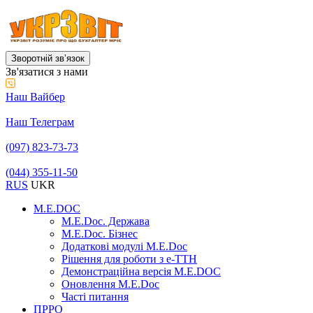
Зворотній звʼязок
Зв'язатися з нами
Наш Вайбер
Наш Телеграм
(097) 823-73-73
(044) 355-11-50
RUS
UKR
M.E.DOC
M.E.Doc. Держава
M.E.Doc. Бізнес
Додаткові модулі M.E.Doc
Рішення для роботи з е-ТТН
Демонстраційна версія M.E.DOC
Оновлення M.E.Doc
Часті питання
ПРРО