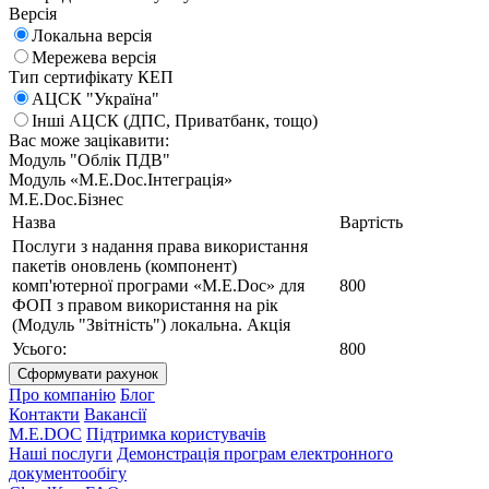
Версія
Локальна версія
Мережева версія
Тип сертифікату КЕП
АЦСК "Україна"
Інші АЦСК (ДПС, Приватбанк, тощо)
Вас може зацікавити:
Модуль "Облік ПДВ"
Модуль «M.E.Doc.Інтеграція»
M.E.Doc.Бізнес
Назва
Вартість
Послуги з надання права використання
пакетів оновлень (компонент)
комп'ютерної програми «M.E.Doc» для
800
ФОП з правом використання на рік
(Модуль "Звітність") локальна. Акція
Усього:
800
Сформувати рахунок
Про компанію
Блог
Контакти
Вакансії
M.E.DOC
Підтримка користувачів
Наші послуги
Демонстрація програм електронного
документообігу