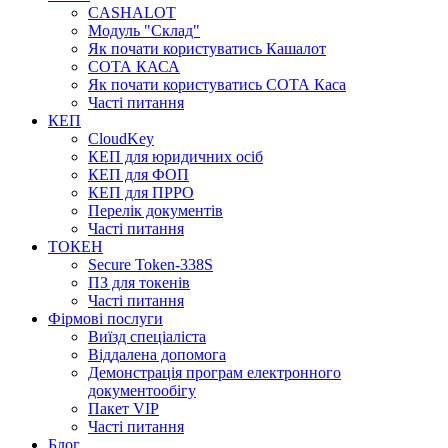
CASHALOT
Модуль "Склад"
Як почати користуватись Кашалот
СОТА КАСА
Як почати користуватись СОТА Каса
Часті питання
КЕП
CloudKey
КЕП для юридичних осіб
КЕП для ФОП
КЕП для ПРРО
Перелік документів
Часті питання
ТОКЕН
Secure Token-338S
ПЗ для токенів
Часті питання
Фірмові послуги
Виїзд спеціаліста
Віддалена допомога
Демонстрація програм електронного
документообігу
Пакет VIP
Часті питання
Блог