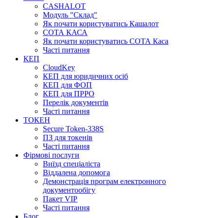
CASHALOT
Модуль "Склад"
Як почати користуватись Кашалот
СОТА КАСА
Як почати користуватись СОТА Каса
Часті питання
КЕП
CloudKey
КЕП для юридичних осіб
КЕП для ФОП
КЕП для ПРРО
Перелік документів
Часті питання
ТОКЕН
Secure Token-338S
ПЗ для токенів
Часті питання
Фірмові послуги
Виїзд спеціаліста
Віддалена допомога
Демонстрація програм електронного
документообігу
Пакет VIP
Часті питання
Блог