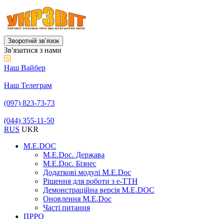
Зворотній звʼязок
Зв'язатися з нами
Наш Вайбер
Наш Телеграм
(097) 823-73-73
(044) 355-11-50
RUS
UKR
M.E.DOC
M.E.Doc. Держава
M.E.Doc. Бізнес
Додаткові модулі M.E.Doc
Рішення для роботи з е-ТТН
Демонстраційна версія M.E.DOC
Оновлення M.E.Doc
Часті питання
ПРРО