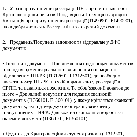
1. У разі призупинення реєстрації ПН з причини наявності
Критеріїв оцінки ризиків Продавцю та Покупцю надходить
Квитанція про призупинення реєстрації (J1490901, F1490901),
що відображається у Реєстрі звітів як окремий документ.
2. Продавець/Покупець заповнює та відправляє у ДФС
документи:
• Головний документ – Повідомлення щодо подачі документів
про підтвердження реальності здійснення операцій по
відмовленим ПН/РК (J1312601, F1312601), де необхідно
вказати номер ПН/РК, по якій відмовлено у реєстрації в
ЄРПН, та надаються пояснення. Та обов’язковий додаток до
нього – Довільний документ для подання сканкопій
документів (J1360101, F1360101), у якому кріпляться сканкопії
документів, які підтверджують операції, зазначені у
призупинених ПН/РК. Для кожної сканкопії створюється
окремий документ (J1360101, F1360101).
• Додаток до Критеріїв оцінки ступеня ризиків (J1312301,