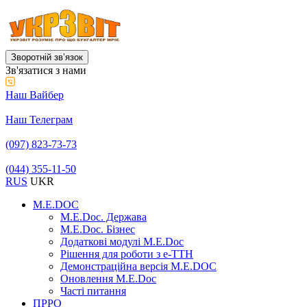
Зворотній звʼязок
Зв'язатися з нами
Наш Вайбер
Наш Телеграм
(097) 823-73-73
(044) 355-11-50
RUS
UKR
M.E.DOC
M.E.Doc. Держава
M.E.Doc. Бізнес
Додаткові модулі M.E.Doc
Рішення для роботи з е-ТТН
Демонстраційна версія M.E.DOC
Оновлення M.E.Doc
Часті питання
ПРРО