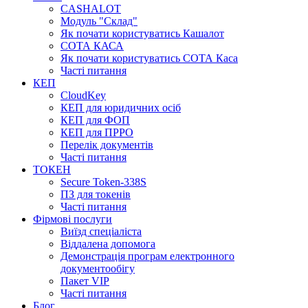
CASHALOT
Модуль "Склад"
Як почати користуватись Кашалот
СОТА КАСА
Як почати користуватись СОТА Каса
Часті питання
КЕП
CloudKey
КЕП для юридичних осіб
КЕП для ФОП
КЕП для ПРРО
Перелік документів
Часті питання
ТОКЕН
Secure Token-338S
ПЗ для токенів
Часті питання
Фірмові послуги
Виїзд спеціаліста
Віддалена допомога
Демонстрація програм електронного
документообігу
Пакет VIP
Часті питання
Блог