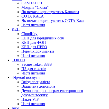
CASHALOT
Модуль "Склад"
Як почати користуватись Кашалот
СОТА КАСА
Як почати користуватись СОТА Каса
Часті питання
КЕП
CloudKey
КЕП для юридичних осіб
КЕП для ФОП
КЕП для ПРРО
Перелік документів
Часті питання
ТОКЕН
Secure Token-338S
ПЗ для токенів
Часті питання
Фірмові послуги
Виїзд спеціаліста
Віддалена допомога
Демонстрація програм електронного
документообігу
Пакет VIP
Часті питання
Блог