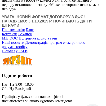
працівника на роботу» кожного дня протягом заданого
періоду встановлено ознаку «Може повторюватись в межах
періоду».
УВАГА! НОВИЙ ФОРМАТ ДОГОВОРУ З ДФС!
НАГАДУЄМО: З 1.10.2015 Р. ПОЧИНАЮТЬ ДІЯТИ
ШТРАФИ!
Про компанію
Блог
Контакти
Вакансії
M.E.DOC
Підтримка користувачів
Наші послуги
Демонстрація програм електронного
документообігу
CloudKey
FAQs
Години роботи
Пн - Пт 9:00 - 18:00
Сб - Нд Вихідний
Прийдіть у будь-який з наших офісів і
познайомтеся з нашою чудовою командою!