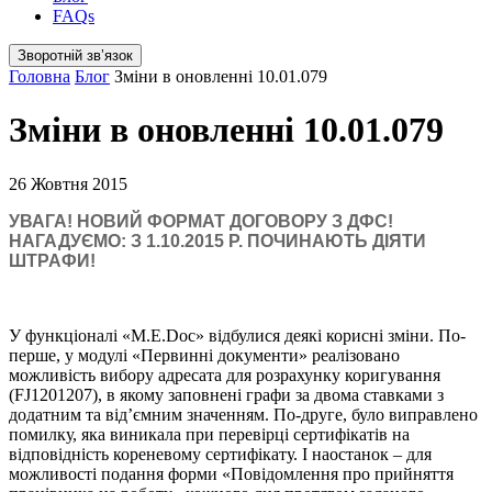
FAQs
Зворотній звʼязок
Головна
Блог
Зміни в оновленні 10.01.079
Зміни в оновленні 10.01.079
26 Жовтня 2015
УВАГА! НОВИЙ ФОРМАТ ДОГОВОРУ З ДФС!
НАГАДУЄМО: З 1.10.2015 Р. ПОЧИНАЮТЬ ДІЯТИ
ШТРАФИ!
У функціоналі «M.E.Doc» відбулися деякі корисні зміни. По-
перше, у модулі «Первинні документи» реалізовано
можливість вибору адресата для розрахунку коригування
(FJ1201207), в якому заповнені графи за двома ставками з
додатним та від’ємним значенням. По-друге, було виправлено
помилку, яка виникала при перевірці сертифікатів на
відповідність кореневому сертифікату. І наостанок – для
можливості подання форми «Повідомлення про прийняття