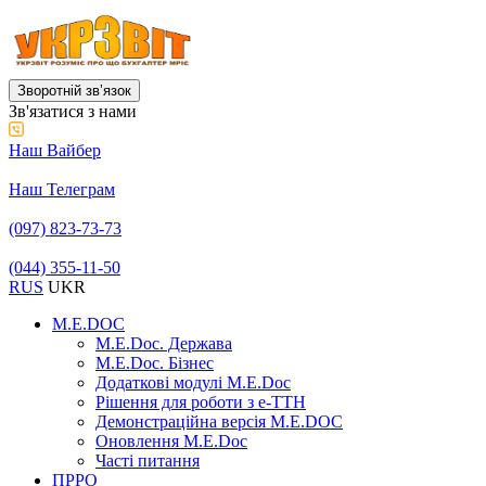
Зворотній звʼязок
Зв'язатися з нами
Наш Вайбер
Наш Телеграм
(097) 823-73-73
(044) 355-11-50
RUS
UKR
M.E.DOC
M.E.Doc. Держава
M.E.Doc. Бізнес
Додаткові модулі M.E.Doc
Рішення для роботи з е-ТТН
Демонстраційна версія M.E.DOC
Оновлення M.E.Doc
Часті питання
ПРРО