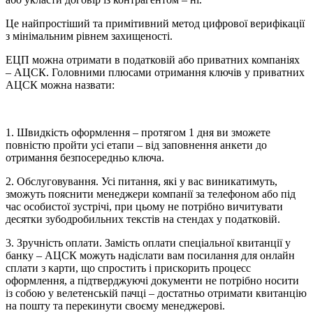
Це найпростіший та примітивний метод цифрової верифікації
з мінімальним рівнем захищеності.
ЕЦП можна отримати в податковій або приватних компаніях
– АЦСК. Головними плюсами отримання ключів у приватних
АЦСК можна назвати:
1. Швидкість оформлення – протягом 1 дня ви зможете
повністю пройти усі етапи – від заповнення анкети до
отримання безпосередньо ключа.
2. Обслуговування. Усі питання, які у вас виникатимуть,
зможуть пояснити менеджери компанії за телефоном або під
час особистої зустрічі, при цьому не потрібно вичитувати
десятки зубодробильних текстів на стендах у податковій.
3. Зручність оплати. Замість оплати спеціальної квитанції у
банку – АЦСК можуть надіслати вам посилання для онлайн
сплати з карти, що спростить і прискорить процесс
оформлення, а підтверджуючі документи не потрібно носити
із собою у велетенській пачці – достатньо отримати квитанцію
на пошту та перекинути своєму менеджерові.