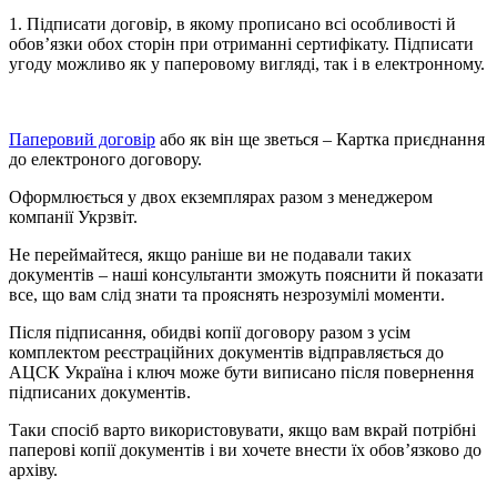
1. Підписати договір, в якому прописано всі особливості й
обов’язки обох сторін при отриманні сертифікату. Підписати
угоду можливо як у паперовому вигляді, так і в електронному.
Паперовий договір
або як він ще зветься – Картка приєднання
до електроного договору.
Оформлюється у двох екземплярах разом з менеджером
компанії Укрзвіт.
Не переймайтеся, якщо раніше ви не подавали таких
документів – наші консультанти зможуть пояснити й показати
все, що вам слід знати та прояснять незрозумілі моменти.
Після підписання, обидві копії договору разом з усім
комплектом реєстраційних документів відправляється до
АЦСК Україна і ключ може бути виписано після повернення
підписаних документів.
Таки спосіб варто використовувати, якщо вам вкрай потрібні
паперові копії документів і ви хочете внести їх обов’язково до
архіву.