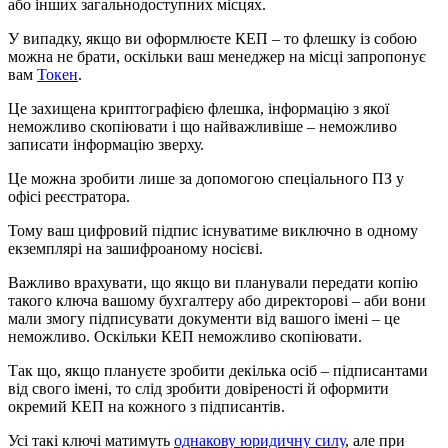
або інших загальнодоступних місцях.
У випадку, якщо ви оформлюєте КЕП – то флешку із собою
можна не брати, оскільки ваш менеджер на місці запропонує
вам
Токен
.
Це захищена криптографією флешка, інформацію з якої
неможливо скопіювати і що найважливіше – неможливо
записати інформацію зверху.
Це можна зробити лише за допомогою спеціального ПЗ у
офісі реєстратора.
Тому ваш цифровий підпис існуватиме виключно в одному
екземплярі на зашифроаному носієві.
Важливо врахувати, що якщо ви планували передати копію
такого ключа вашому бухгалтеру або директорові – аби вони
мали змогу підписувати документи від вашого імені – це
неможливо. Оскільки КЕП неможливо скопіювати.
Так що, якщо плануєте зробити декілька осіб – підписантами
від свого імені, то слід зробити довіреності й оформити
окремий КЕП на кожного з підписантів.
Усі такі ключі матимуть
однакову юридичну силу
, але при