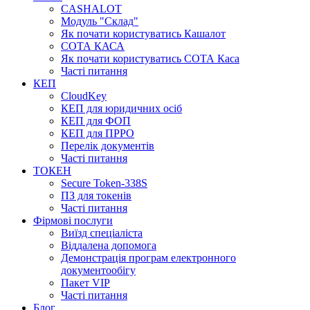
CASHALOT
Модуль "Склад"
Як почати користуватись Кашалот
СОТА КАСА
Як почати користуватись СОТА Каса
Часті питання
КЕП
CloudKey
КЕП для юридичних осіб
КЕП для ФОП
КЕП для ПРРО
Перелік документів
Часті питання
ТОКЕН
Secure Token-338S
ПЗ для токенів
Часті питання
Фірмові послуги
Виїзд спеціаліста
Віддалена допомога
Демонстрація програм електронного
документообігу
Пакет VIP
Часті питання
Блог