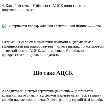
4. Кава й тістечка. У більшості АЦСК вони є, а от в
податковій – немає.
Отримання сервісу в приватній компанії в цілому немає
відмінностей від інших галузей – хочете швидко і з комфортом
– звертайтеся до АЦСК, хочете дешево й повільно –
держреєстратори ідельно підходять.
Що таке АЦСК
Акредитовані центри сертифікації ключів – це приватні
компанії, які отримали від держави дозвіл на випуск і видачу
ключів населенню, а також їх реєстрацію у єдиній базі ключів.