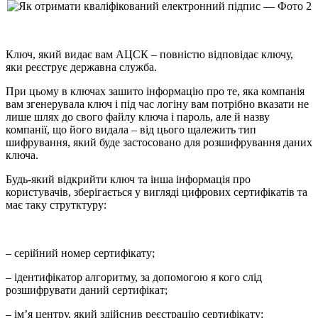
Ключ, який видає вам АЦСК – повністю відповідає ключу,
яки реєструє державна служба.
При цьому в ключах зашито інформацію про те, яка компанія
вам згенерувала ключ і під час логіну вам потрібно вказати не
лише шлях до свого файлу ключа і пароль, але й назву
компанії, що його видала – від цього щалежить тип
шифрування, який буде застосовано для розшифрування даних
ключа.
Будь-який відкрийти ключ та інша інформація про
користувачів, зберігається у вигляді цифрових сертифікатів та
має таку струтктуру:
– серійний номер сертифікату;
– ідентифікатор алгоритму, за допомогою я кого слід
розшифрувати даний сертифікат;
– ім’я центру, який здійснив реєстрацію сертифікату;