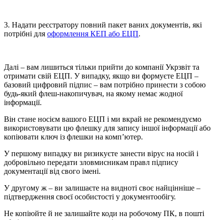
3. Надати реєстратору повний пакет ваних документів, які
потрібні для
оформлення КЕП або ЕЦП
.
Далі – вам лишиться тільки прийти до компанії Укрзвіт та
отримати свій ЕЦП. У випадку, якщо ви формуєте ЕЦП –
базовий цифровий підпис – вам потрібно принести з собою
будь-який флеш-накопичувач, на якому немає жодної
інформації.
Він стане носієм вашого ЕЦП і ми вкрай не рекомендуємо
використовувати цю флешку для запису іншої інформації або
копіювати ключ із флешки на комп’ютер.
У першому випадку ви ризикуєте занести вірус на носій і
добровільно передати зловмисникам правл підпису
документації від свого імені.
У другому ж – ви залишаєте на видноті своє найцінніше –
підтвердження своєї особистості у документообігу.
Не копіюйте й не залишайте коди на робочому ПК, в пошті