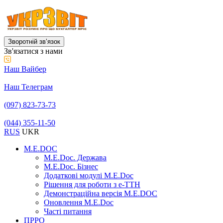
Зворотній звʼязок
Зв'язатися з нами
Наш Вайбер
Наш Телеграм
(097) 823-73-73
(044) 355-11-50
RUS
UKR
M.E.DOC
M.E.Doc. Держава
M.E.Doc. Бізнес
Додаткові модулі M.E.Doc
Рішення для роботи з е-ТТН
Демонстраційна версія M.E.DOC
Оновлення M.E.Doc
Часті питання
ПРРО