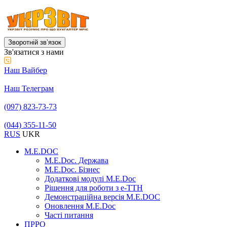
Зворотній звʼязок
Зв'язатися з нами
Наш Вайбер
Наш Телеграм
(097) 823-73-73
(044) 355-11-50
RUS
UKR
M.E.DOC
M.E.Doc. Держава
M.E.Doc. Бізнес
Додаткові модулі M.E.Doc
Рішення для роботи з е-ТТН
Демонстраційна версія M.E.DOC
Оновлення M.E.Doc
Часті питання
ПРРО