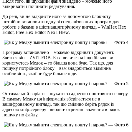
Після того, як шуканий файл знайдено – можемо його
відкривати і починати редагування.
До речі, ви не відкриєте його за допомогою блокноту –
потрібно встановити одну зі спеціалізованих програм для
роботи з базами в шістнадцятирічному вигляді – WinHex Hex
Editor, Free Hex Editor Neo і Hiew.
Програму встановлено – можемо відкривати документ.
Зветься він – ZVIT.FDB. База величезна і що більше ви
користуєтесь Медок – то більша вона буде. Так що, для
пошуку потрібного блоку – вам знадобиться відмінна
особливість, якої не буде більше ніде.
Оптимальній варіант – шукати за адресою поштового серверу.
В самому Медку ця інформація зберігається не в
зашифрованому вигляді, так що сміливо беріть рядок із
адресою smtp-серверу і вводьте отримані значення в рядок
пошуку по файлу.