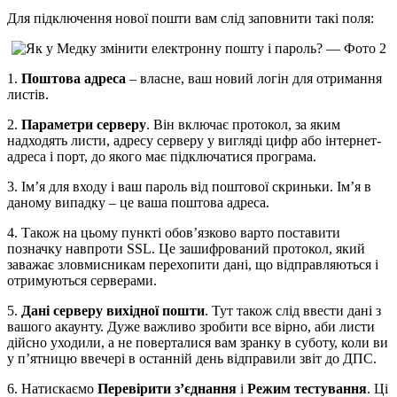
Для підключення нової пошти вам слід заповнити такі поля:
1.
Поштова адреса
– власне, ваш новий логін для отримання
листів.
2.
Параметри серверу
. Він включає протокол, за яким
надходять листи, адресу серверу у вигляді цифр або інтернет-
адреса і порт, до якого має підключатися програма.
3. Ім’я для входу і ваш пароль від поштової скриньки. Ім’я в
даному випадку – це ваша поштова адреса.
4. Також на цьому пункті обов’язково варто поставити
позначку навпроти SSL. Це зашифрований протокол, який
заважає зловмисникам перехопити дані, що відправляються і
отримуються серверами.
5.
Дані серверу вихідної пошти
. Тут також слід ввести дані з
вашого акаунту. Дуже важливо зробити все вірно, аби листи
дійсно уходили, а не поверталися вам зранку в суботу, коли ви
у п’ятницю ввечері в останній день відправили звіт до ДПС.
6. Натискаємо
Перевірити з’єднання
і
Режим тестування
. Ці