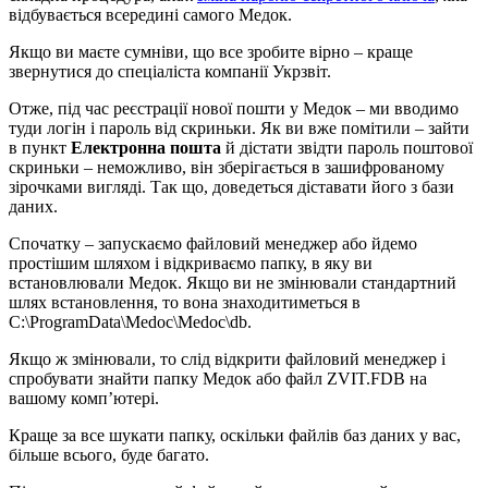
відбувається всередині самого Медок.
Якщо ви маєте сумніви, що все зробите вірно – краще
звернутися до спеціаліста компанії Укрзвіт.
Отже, під час реєстрації нової пошти у Медок – ми вводимо
туди логін і пароль від скриньки. Як ви вже помітили – зайти
в пункт
Електронна пошта
й дістати звідти пароль поштової
скриньки – неможливо, він зберігається в зашифрованому
зірочками вигляді. Так що, доведеться діставати його з бази
даних.
Спочатку – запускаємо файловий менеджер або йдемо
простішим шляхом і відкриваємо папку, в яку ви
встановлювали Медок. Якщо ви не змінювали стандартний
шлях встановлення, то вона знаходитиметься в
C:\ProgramData\Medoc\Medoc\db.
Якщо ж змінювали, то слід відкрити файловий менеджер і
спробувати знайти папку Медок або файл ZVIT.FDB на
вашому комп’ютері.
Краще за все шукати папку, оскільки файлів баз даних у вас,
більше всього, буде багато.