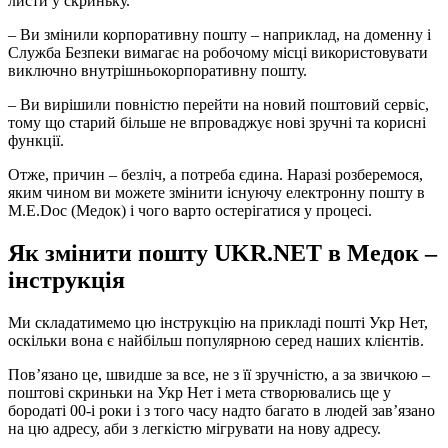
листи у скриньку.
– Ви змінили корпоративну пошту – наприклад, на доменну і
Служба Безпеки вимагає на робочому місці використовувати
виключно внутрішньокорпоративну пошту.
– Ви вирішили повністю перейти на новий поштовий сервіс,
тому що старий більше не впроваджує нові зручні та корисні
функції.
Отже, причин – безліч, а потреба єдина. Наразі розберемося,
яким чином ви можете змінити існуючу електронну пошту в
M.E.
Doc
(Медок) і чого варто остерігатися у процесі.
Як змінити пошту UKR.NET в Медок –
інструкція
Ми складатимемо цю інструкцію на прикладі пошті Укр Нет,
оскільки вона є найбільш популярною серед наших клієнтів.
Пов’язано це, швидше за все, не з її зручністю, а за звичкою –
поштові скриньки на Укр Нет і мета створювались ще у
бородаті 00-і роки і з того часу надто багато в людей зав’язано
на цю адресу, аби з легкістю мігрувати на нову адресу.