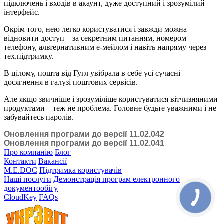
підключень і входів в акаунт, дуже доступний і зрозумілий
інтерфейс.
Окрім того, нею легко користуватися і завжди можна
відновити доступ – за секретним питанням, номером
телефону, альтернативним е-мейлом і навіть напряму через
тех.підтримку.
В цілому, пошта від Гугл увібрала в себе усі сучасні
досягнення в галузі поштових сервісів.
Але якщо звичніше і зрозуміліше користуватися вітчизняними
продуктами – теж не проблема. Головне будьте уважними і не
забувайтесь паролів.
Оновлення програми до версії 11.02.042
Оновлення програми до версії 11.02.041
Про компанію
Блог
Контакти
Вакансії
M.E.DOC
Підтримка користувачів
Наші послуги
Демонстрація програм електронного
документообігу
CloudKey
FAQs