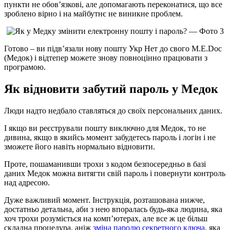
пункти не обов’язкові, але допомагають переконатися, що все
зроблено вірно і на майбутнє не виникне проблем.
Готово – ви підв’язали нову пошту Укр Нет до свого M.E.
Doc
(Медок) і відтепер можете знову повноцінно працювати з
програмою.
Як відновити забутий пароль у Медок
Люди надто недбало ставляться до своїх персональних даних.
І якщо ви реєстрували пошту виключно для Медок, то не
дивина, якщо в якийсь момент забудетесь пароль і логін і не
зможете його навіть нормально відновити.
Проте, пошаманивши трохи з кодом безпосередньо в базі
даних Медок можна витягти свій пароль і повернути контроль
над адресою.
Дуже важливий момент. Інструкція, розташована нижче,
достатньо детальна, аби з нею впоралась будь-яка людина, яка
хоч трохи розуміється на комп’ютерах, але все ж це більш
складна процедура, аніж
зміна паролю секретного ключа
, яка