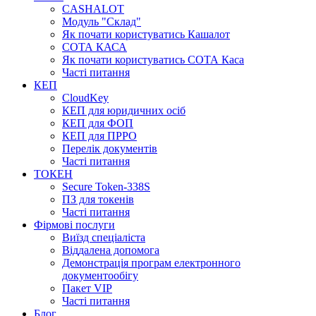
CASHALOT
Модуль "Склад"
Як почати користуватись Кашалот
СОТА КАСА
Як почати користуватись СОТА Каса
Часті питання
КЕП
CloudKey
КЕП для юридичних осіб
КЕП для ФОП
КЕП для ПРРО
Перелік документів
Часті питання
ТОКЕН
Secure Token-338S
ПЗ для токенів
Часті питання
Фірмові послуги
Виїзд спеціаліста
Віддалена допомога
Демонстрація програм електронного
документообігу
Пакет VIP
Часті питання
Блог