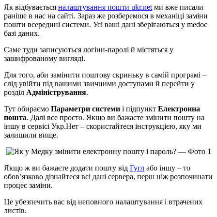
Як відбувається
налаштування пошти ukr.net
ми вже писали
раніше в нас на сайті. Зараз же розберемося в механіці заміни
пошти всередині системи. Усі ваші дані зберігаються у medoc
базі даних.
Саме туди записуються логіни-паролі й містяться у
зашифрованому вигляді.
Для того, аби замінити поштову скриньку в самій програмі –
слід увійти під вашими звичними доступами й перейти у
розділ
Адміністрування
.
Тут обираємо
Параметри системи
і підпункт
Електронна
пошта
. Далі все просто. Якщо ви бажаєте змінити пошту на
іншу в сервісі Укр.Нет – скористайтеся інструкцією, яку ми
залишили вище.
Якщо ж ви бажаєте додати пошту від
Гугл
або іншу – то
обов’язково дізнайтеся всі дані сервера, перш ніж розпочинати
процес заміни.
Це убезпечить вас від неповного налаштування і втрачених
листів.