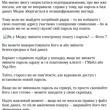
Ми маємо змогу скористатися недопрацюванням, про яке вже
писали, але ще не виправили. справа у тому, що пароль в базі
даних Медок зберігається в незашифрованому вигляді.
Тому коли ви знайдете потрібний рядок – то ви побачите і
свою поштову адресу (частково з невірними символами – бо ж
шукали ми не за нею) і вуаля! свій пароль від пошти.
Ви можете використовувати його ж або змінити
безпосередньо в базі даних.
Варіант з підміною підійде у випадку, якщо ви зможете
змінити пароль одразу ж і в поштовому клієнті – ГМейл або
Укр.Нет.
Тобто, старого ви не пам’ятаєте, але відновили доступ і
встановили новий пароль.
Якщо ви не змінювали пароль на сервері, то просто скопіюйте
його і все готово – можете заходити у свою скриньку.
Надто важливий момент – якщо ви не вносили правки у файл
бази даних, то після закінчення пошуку – закривайте його без
збереження змін.