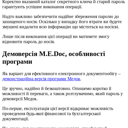
Коректно вказаний каталог секретного ключа й старий пароль
гарантують успішне виконання операції.
Надто важливо забезпечити надійне збереження паролю до
захищеного носія. Оскільки у випадку його втрати ви будете
змушені видалити всю інформацію що міститься на носієві.
Лише після виконання цієї операції ви матимете змогу
відновити пароль до носія.
Демоверсія M.E.Doc, особливості
програми
Як варіант для ефективного електронного документообігу –
демонстраційна версія програми Медок
.
Це зручно, надійно й безкоштовно. Опишемо коротко її
можливості й переваги, а також розтлумачимо, який пароль у
демоверсії Медок.
По-перше, експлуатація цієї версії відкриває можливість
проведення будь-якої фінансової та бухгалтерської
документації.