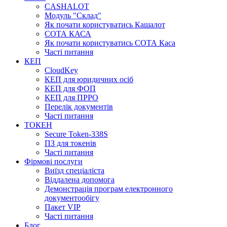
CASHALOT
Модуль "Склад"
Як почати користуватись Кашалот
СОТА КАСА
Як почати користуватись СОТА Каса
Часті питання
КЕП
CloudKey
КЕП для юридичних осіб
КЕП для ФОП
КЕП для ПРРО
Перелік документів
Часті питання
ТОКЕН
Secure Token-338S
ПЗ для токенів
Часті питання
Фірмові послуги
Виїзд спеціаліста
Віддалена допомога
Демонстрація програм електронного
документообігу
Пакет VIP
Часті питання
Блог