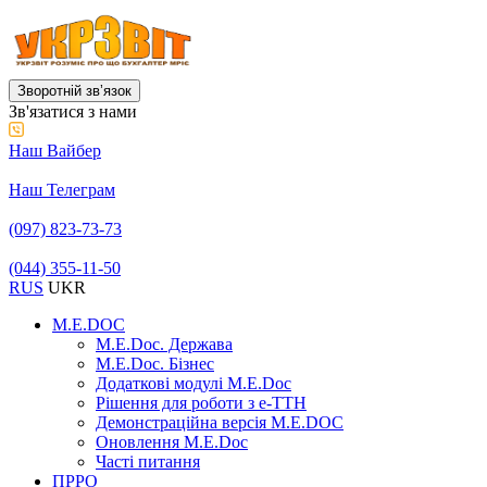
Зворотній звʼязок
Зв'язатися з нами
Наш Вайбер
Наш Телеграм
(097) 823-73-73
(044) 355-11-50
RUS
UKR
M.E.DOC
M.E.Doc. Держава
M.E.Doc. Бізнес
Додаткові модулі M.E.Doc
Рішення для роботи з е-ТТН
Демонстраційна версія M.E.DOC
Оновлення M.E.Doc
Часті питання
ПРРО