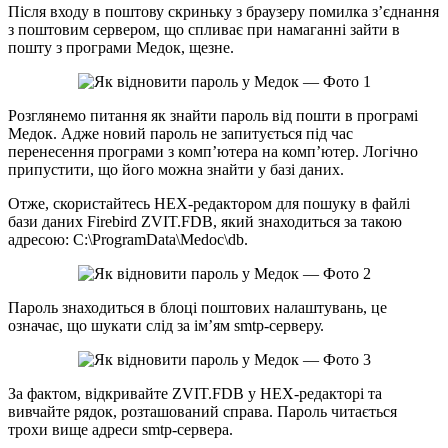
Після входу в поштову скриньку з браузеру помилка з’єднання
з поштовим сервером, що спливає при намаганні зайти в
пошту з програми Медок, щезне.
Розглянемо питання як знайти пароль від пошти в програмі
Медок. Адже новий пароль не запитується під час
перенесення програми з комп’ютера на комп’ютер. Логічно
припустити, що його можна знайти у базі даних.
Отже, скористайтесь HEX-редактором для пошуку в файлі
бази даних Firebird ZVIT.FDB, який знаходиться за такою
адресою: C:\ProgramData\Medoc\db.
Пароль знаходиться в блоці поштових налаштувань, це
означає, що шукати слід за ім’ям smtp-серверу.
За фактом, відкривайте ZVIT.FDB у HEX-редакторі та
вивчайте рядок, розташований справа. Пароль читається
трохи вище адреси smtp-сервера.