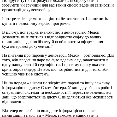
По-друге, тут ви отримуєте можливість спробувати й
зрозуміти чи зручний для вас такий спосіб ведення звітності й
організації документообігу.
І по-третє, ісе це можна оцінити безкоштовно. І лише потім
купити повноцінну версію програми.
В цілому, попереднє знайомство з демоверсією Медок
дозволить визначитися з відповідністю софту до ваших
принципів ведення бізнесу й особливостям оформлення
бухгалтерської документації.
На питання про пароль у демоверсії Медок – розпоідаємо. Для
того, аби введення паролю було вдалим слід завантажити в
одну папку ключі й сертифікати. І цю саму папку вказати
криптопровайдеру. Це все, що потрібно знати для того, аби
успішно увійти в систему.
Цінна порада – ніколи не зберігайте паролі та іншу важливу
інформацію на диску С комп’ютера. У випадку збою в роботі
операційної системи та необхідності її перевстановлення, всі
дані, що зберігаються на диску С видаляються без можливості
відновлення.
Відтепер ви всебічно володієте інформацією про всі
маніпуляції з паролем у Медок і зможете змінювати й