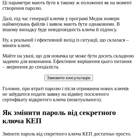
Ці параметри мають бути в такому ж положенні як на момент
створення паролю.
Далі, під час генерації ключів у програмі Медок номери
найменувань файлів і заявок мають бути однаковими. В
іншому випадку буде невідповідність ключа й підпису.
Ну, а реальний і ефективний вихід із ситуації, що склалася –
міняти ключі.
Майте на увазі, що для новачка це може бути досить складною
задачею для виконання. Ефективне вирішення цього питання
– звернення до спеціаліста.
Замовити консультацію
Головне, при втраті паролю і після отримання нових ключів
не забудьтеся подати заявку на відміну посиленого
сертифікату відкритого ключа (неактуального).
Як змінити пароль від секретного
ключа КЕП
Змінити пароль від секретного ключа КЕП достатньо просто.