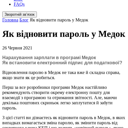
FAQs
Зворотній звʼязок
Головна
Блог
Як відновити пароль у Медок
Як відновити пароль у Медок
26 Червня 2021
Нарахування зарплати в програмі Медок
Як встановити електронний підпис для податкової?
Відновлення паролю в Медок не така вже й складна справа,
якщо знати як це робиться.
Перш за все розробники програми Медок настійливо
рекомендують створити окрему електронну пошту для
взаємодії з програмою та отримання звітності. Але, маючи
декілька поштових скриньок легко заплутатися й забути
пароль.
З цієї статті ви дізнаєтесь як відновити пароль в Медок, в яких
випадках вимагається зміна паролю, як змінити пароль від
секретного ключа КЕП і що значить «невірний пароль», якщо