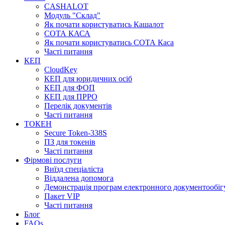
CASHALOT
Модуль "Склад"
Як почати користуватись Кашалот
СОТА КАСА
Як почати користуватись СОТА Каса
Часті питання
КЕП
CloudKey
КЕП для юридичних осіб
КЕП для ФОП
КЕП для ПРРО
Перелік документів
Часті питання
ТОКЕН
Secure Token-338S
ПЗ для токенів
Часті питання
Фірмові послуги
Виїзд спеціаліста
Віддалена допомога
Демонстрація програм електронного документообіг
Пакет VIP
Часті питання
Блог
FAQs