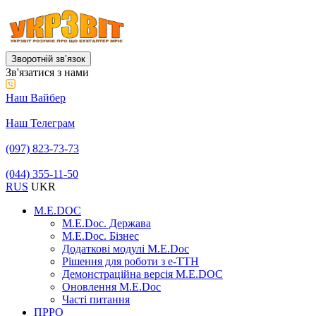
Зворотній звʼязок
Зв'язатися з нами
Наш Вайбер
Наш Телеграм
(097) 823-73-73
(044) 355-11-50
RUS
UKR
M.E.DOC
M.E.Doc. Держава
M.E.Doc. Бізнес
Додаткові модулі M.E.Doc
Рішення для роботи з е-ТТН
Демонстраційна версія M.E.DOC
Оновлення M.E.Doc
Часті питання
ПРРО