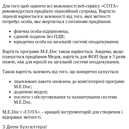
Для того щоб оцінити всі можливості веб-сервісу «СОТА»
рекомендується придбати ліцензійний супровід. Вартість
ліцензії варіюється в залежності від того, якої звітності
потребує особа, яка звертається з питанням придбання:
фізична особа-підприємець;
єдиний податок без ПДВ;
юридична особа на загальній системі оподаткування.
Вартість програми M.E.Doc також варіюється. Зокрема, якщо
планується придбання Медок, вартість для ФОП буде в 5 разів
нижче, ніж для юросіб на загальній системі оподаткування.
Також вартість залежить від того, що конкретно купується:
ліцензовані пакети оновлень до комп'ютерної програми
M.E.Doc;
додаткові модулі;
послуги з обслуговування та налаштування системи
M.E.Doc.
M.E.Doc і «СОТА» – кращий інструментарій для створення і
відправки звітності.
З Днем бухгалтера!