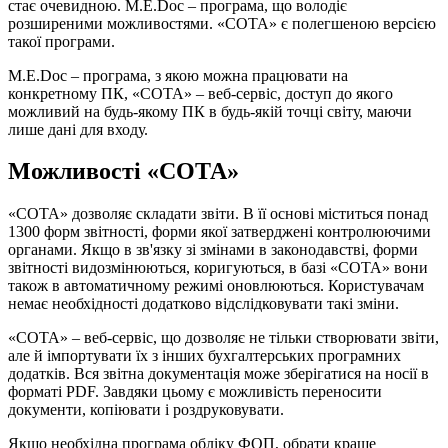
стає очевидною. M.E.Doc – програма, що володіє
розширеними можливостями. «СОТА» є полегшеною версією
такої програми.
M.E.Doc – програма, з якою можна працювати на
конкретному ПК, «СОТА» – веб-сервіс, доступ до якого
можливий на будь-якому ПК в будь-якій точці світу, маючи
лише дані для входу.
Можливості «СОТА»
«СОТА» дозволяє складати звіти. В її основі міститься понад
1300 форм звітності, форми якої затверджені контролюючими
органами. Якщо в зв'язку зі змінами в законодавстві, форми
звітності видозмінюються, коригуються, в базі «СОТА» вони
також в автоматичному режимі оновлюються. Користувачам
немає необхідності додатково відслідковувати такі зміни.
«СОТА» – веб-сервіс, що дозволяє не тільки створювати звіти,
але й імпортувати їх з інших бухгалтерських програмних
додатків. Вся звітна документація може зберігатися на носії в
форматі PDF. Завдяки цьому є можливість переносити
документи, копіювати і роздруковувати.
Якщо необхідна програма обліку ФОП, обрати краще