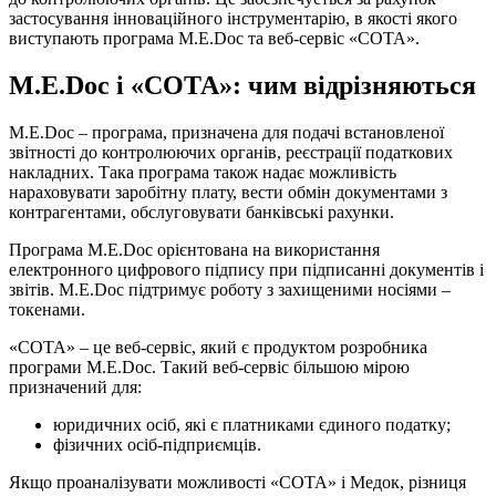
застосування інноваційного інструментарію, в якості якого
виступають програма M.E.Doc та веб-сервіс «СОТА».
M.E.Doc і «СОТА»: чим відрізняються
M.E.Doc – програма, призначена для подачі встановленої
звітності до контролюючих органів, реєстрації податкових
накладних. Така програма також надає можливість
нараховувати заробітну плату, вести обмін документами з
контрагентами, обслуговувати банківські рахунки.
Програма M.E.Doc орієнтована на використання
електронного цифрового підпису при підписанні документів і
звітів. M.E.Doc підтримує роботу з захищеними носіями –
токенами.
«СОТА» – це веб-сервіс, який є продуктом розробника
програми M.E.Doc. Такий веб-сервіс більшою мірою
призначений для:
юридичних осіб, які є платниками єдиного податку;
фізичних осіб-підприємців.
Якщо проаналізувати можливості «СОТА» і Медок, різниця