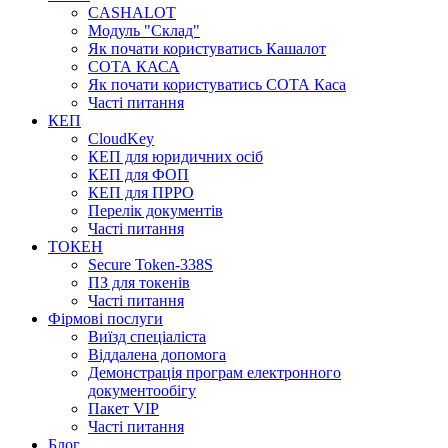
CASHALOT
Модуль "Склад"
Як почати користуватись Кашалот
СОТА КАСА
Як почати користуватись СОТА Каса
Часті питання
КЕП
CloudKey
КЕП для юридичних осіб
КЕП для ФОП
КЕП для ПРРО
Перелік документів
Часті питання
ТОКЕН
Secure Token-338S
ПЗ для токенів
Часті питання
Фірмові послуги
Виїзд спеціаліста
Віддалена допомога
Демонстрація програм електронного
документообігу
Пакет VIP
Часті питання
Блог