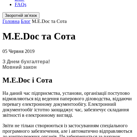
FAQs
Зворотній звʼязок
Головна
Блог
M.E.Doc та Сота
M.E.Doc та Сота
05 Червня 2019
З Днем бухгалтера!
Мовний закон
M.E.Doc і Сота
На даний час підприємства, установи, організації поступово
відмовляються від ведення паперового діловодства, віддаючи
перевагу електронному документообігу. Електронний
документообіг істотно заощаджує час, забезпечує складання
звітності в електронному вигляді.
Звіти не тільки створюються із застосуванням спеціального
програмного забезпечення, але і автоматично відправляються
до контролюючих органів. Це забезпечується за рахунок