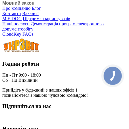
Мовний закон
Про компанію
Блог
Контакти
Вакансії
M.E.DOC
Підтримка користувачів
Наші послуги
Демонстрація програм електронного
документообігу
CloudKey
FAQs
Години роботи
Пн - Пт 9:00 - 18:00
Сб - Нд Вихідний
Прийдіть у будь-який з наших офісів і
познайомтеся з нашою чудовою командою!
Підпишіться на нас
Напишіть нам