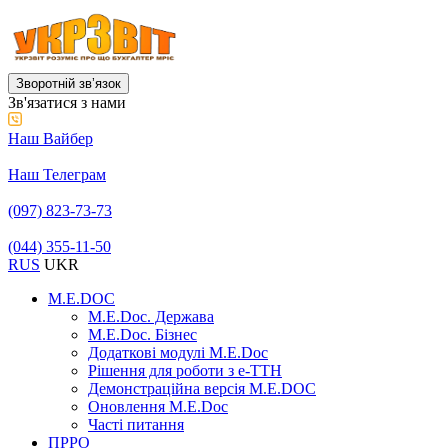
Зворотній звʼязок
Зв'язатися з нами
Наш Вайбер
Наш Телеграм
(097) 823-73-73
(044) 355-11-50
RUS
UKR
M.E.DOC
M.E.Doc. Держава
M.E.Doc. Бізнес
Додаткові модулі M.E.Doc
Рішення для роботи з е-ТТН
Демонстраційна версія M.E.DOC
Оновлення M.E.Doc
Часті питання
ПРРО