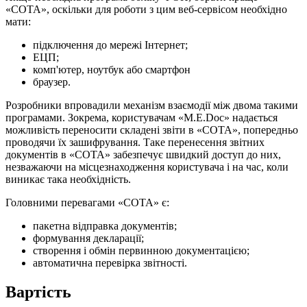
«СОТА», оскільки для роботи з цим веб-сервісом необхідно
мати:
підключення до мережі Інтернет;
ЕЦП;
комп'ютер, ноутбук або смартфон
браузер.
Розробники впровадили механізм взаємодії між двома такими
програмами. Зокрема, користувачам «M.E.Doc» надається
можливість переносити складені звіти в «СОТА», попередньо
проводячи їх зашифрування. Таке перенесення звітних
документів в «СОТА» забезпечує швидкий доступ до них,
незважаючи на місцезнаходження користувача і на час, коли
виникає така необхідність.
Головними перевагами «СОТА» є:
пакетна відправка документів;
формування декларації;
створення і обмін первинною документацією;
автоматична перевірка звітності.
Вартість