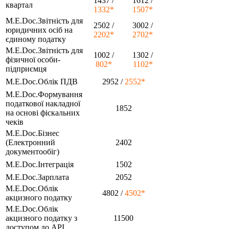
1437 /
1612 /
квартал
1332*
1507*
M.E.Doc.Звітність для
2502 /
3002 /
юридичних осіб на
2202*
2702*
єдиному податку
M.E.Doc.Звітність для
1002 /
1302 /
фізичної особи-
802*
1102*
підприємця
M.E.Doc.Облік ПДВ
2952 /
2552*
M.E.Doc.Формування
податкової накладної
1852
на основі фіскальних
чеків
M.E.Doc.Бізнес
(Електронний
2402
документообіг)
M.E.Doc.Інтеграція
1502
M.E.Doc.Зарплата
2052
M.E.Doc.Облік
4802 /
4502*
акцизного податку
M.E.Doc.Облік
акцизного податку з
11500
доступом до АРІ