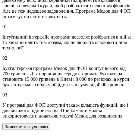
далеко не у всіх. Іноді керівники підприємств вкладають
гроші в навчальні курси, щоб розібратися з веденням фінансів.
Але це теж недешеве задоволення. Програма Медок для ФОП
оптимізує витрати на звітність.
01
Інтуїтивний інтерфейс програми дозволяє розібратися в ній за
15 хвилин навіть тим людям, які не люблять освоювати нові
технології.
02
Бухгалтерська програма Медок для ФОП коштує всього від
700 гривень. Для порівняння середня зарплата бухгалтера
становить 15 000 гривень в Києві і 8 000 по регіонах, а курси
бухгалтерського обліку обійдуться в суму від 4500 гривень.
03
У програмі для ФОП доступні така ж кількість функцій, що і
для великого підприємства. При бажанні можна
використовувати додаткові модулі Медок для розширення.
Замовити консультацію