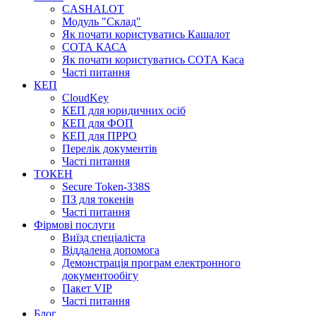
CASHALOT
Модуль "Склад"
Як почати користуватись Кашалот
СОТА КАСА
Як почати користуватись СОТА Каса
Часті питання
КЕП
CloudKey
КЕП для юридичних осіб
КЕП для ФОП
КЕП для ПРРО
Перелік документів
Часті питання
ТОКЕН
Secure Token-338S
ПЗ для токенів
Часті питання
Фірмові послуги
Виїзд спеціаліста
Віддалена допомога
Демонстрація програм електронного
документообігу
Пакет VIP
Часті питання
Блог