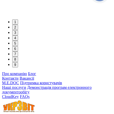
1
2
3
4
5
6
7
8
9
Про компанію
Блог
Контакти
Вакансії
M.E.DOC
Підтримка користувачів
Наші послуги
Демонстрація програм електронного
документообігу
CloudKey
FAQs