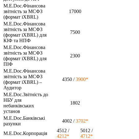
M.E.Doc.Фінансова
звітність за МСФЗ
17000
(формат iXBRL)
M.E.Doc.Фінансова
звітність за МСФЗ
7500
(формат iXBRL) для
КІФ та НПФ
M.E.Doc.Фінансова
звітність за МСФЗ
2300
(формат iXBRL) для
ПІФ
M.E.Doc.Фінансова
звітність за МСФЗ
4350 /
3900*
(формат iXBRL) –
Аудитор
M.E.Doc.Звітність до
НБУ для
1802
небанківських
установ
M.E.Doc.Банківські
4002 /
3702*
рахунки
4512 /
5012 /
M.E.Doc.Корпорація
4212*
4712*