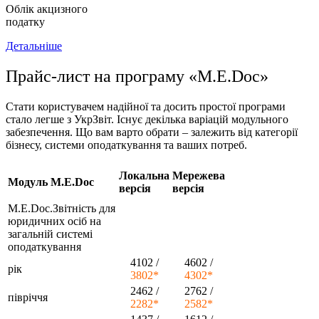
Облік акцизного
податку
Детальніше
Прайс-лист на програму «M.E.Doc»
Стати користувачем надійної та досить простої програми
стало легше з УкрЗвіт. Існує декілька варіацій модульного
забезпечення. Що вам варто обрати – залежить від категорії
бізнесу, системи оподаткування та ваших потреб.
Локальна
Мережева
Модуль M.E.Doc
версія
версія
M.E.Doc.Звітність для
юридичних осіб на
загальній системі
оподаткування
4102 /
4602 /
рік
3802*
4302*
2462 /
2762 /
півріччя
2282*
2582*