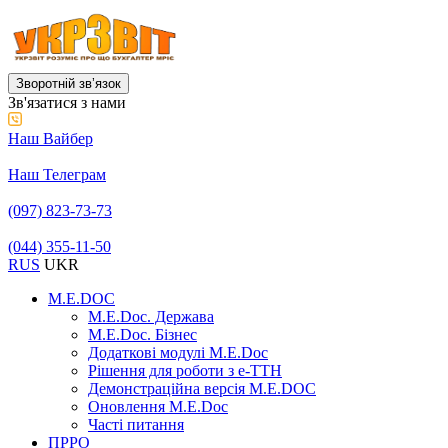
Зворотній звʼязок
Зв'язатися з нами
Наш Вайбер
Наш Телеграм
(097) 823-73-73
(044) 355-11-50
RUS
UKR
M.E.DOC
M.E.Doc. Держава
M.E.Doc. Бізнес
Додаткові модулі M.E.Doc
Рішення для роботи з е-ТТН
Демонстраційна версія M.E.DOC
Оновлення M.E.Doc
Часті питання
ПРРО