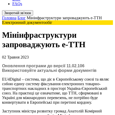
FAQs
Зворотній звʼязок
Головна
Блог
Мінінфраструктури запроваджують е-ТТН
Електронний документообіг
Мінінфраструктури
запроваджують е-ТТН
02 Травня 2023
Оновлення програми до версії 11.02.106
Використовуйте актуальні форми документів
EU4Digital – система, що діє в Європейському союзі та являє
собою едину систему фіксування електронних товарно-
транспортних накладних в просторі Україна-Європейський
союз. На практиці це означатиме, що ТТН,
сформовані в
Україні для міжнародних перевезень, не потрібно буде
конвертувати в Европейські при перетині кордону.
Заступник міністра розвитку громад Анатолій Комірний