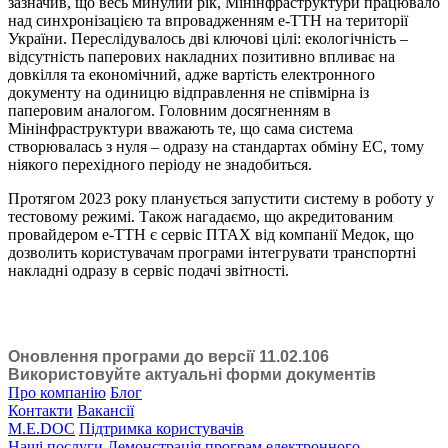
зазначив, що весь минулий рік, Мінінфраструктури працювало
над синхронізацією та впровадженням е-ТТН на території
України. Переслідувалось дві ключові цілі: екологічність –
відсутність паперових накладних позитивно впливає на
довкілля та економічний, адже вартість електронного
документу на одиницю відправлення не співмірна із
паперовим аналогом. Головним досягненням в
Мінінфраструктури вважають те, що сама система
створювалась з нуля – одразу на стандартах обміну ЕС, тому
ніякого перехідного періоду не знадобиться.
Протягом 2023 року планується запустити систему в роботу у
тестовому режимі. Також нагадаємо, що акредитованим
провайдером е-ТТН є сервіс ПТАХ від компанії Медок, що
дозволить користувачам програми інтегрувати транспортні
накладні одразу в сервіс подачі звітності.
Оновлення програми до версії 11.02.106
Використовуйте актуальні форми документів
Про компанію
Блог
Контакти
Вакансії
M.E.DOC
Підтримка користувачів
Наші послуги
Демонстрація програм електронного