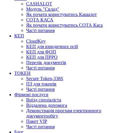
CASHALOT
Модуль "Склад"
Як почати користуватись Кашалот
СОТА КАСА
Як почати користуватись СОТА Каса
Часті питання
КЕП
CloudKey
КЕП для юридичних осіб
КЕП для ФОП
КЕП для ПРРО
Перелік документів
Часті питання
ТОКЕН
Secure Token-338S
ПЗ для токенів
Часті питання
Фірмові послуги
Виїзд спеціаліста
Віддалена допомога
Демонстрація програм електронного
документообігу
Пакет VIP
Часті питання
Блог