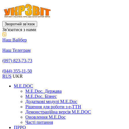
Зворотній звʼязок
Зв'язатися з нами
Наш Вайбер
Наш Телеграм
(097) 823-73-73
(044) 355-11-50
RUS
UKR
M.E.DOC
M.E.Doc. Держава
M.E.Doc. Бізнес
Додаткові модулі M.E.Doc
Рішення для роботи з е-ТТН
Демонстраційна версія M.E.DOC
Оновлення M.E.Doc
Часті питання
ПРРО