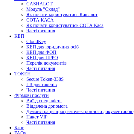
CASHALOT
Модуль "Склад"
Як почати користуватись Кашалот
СОТА КАСА
Як почати користуватись СОТА Каса
Часті питання
КЕП
CloudKey
КЕП для юридичних осіб
КЕП для ФОП
КЕП для ПРРО
Перелік документів
Часті питання
ТОКЕН
Secure Token-338S
ПЗ для токенів
Часті питання
Фірмові послуги
Виїзд спеціаліста
Віддалена допомога
Демонстрація програм електронного документообіг
Пакет VIP
Часті питання
Блог
FAQs