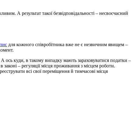
жливим. А результат такої безвідповідальності – несвоєчасний
дпис
для кожного співробітника вже не є незвичним явищем –
момент.
 А ось куди, в такому випадку мають зараховуватися податки –
в законі – регуляції місця проживання з місцем роботи.
реєструвати всі свої переміщення й тимчасові місця