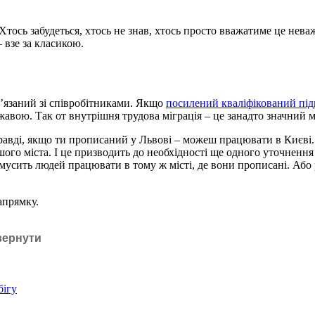
Хтось забудеться, хтось не знав, хтось просто вважатиме це нева
– взе за класикою.
’язаний зі співробітниками. Якщо
посилений кваліфікований пі
жавою. Так от внутрішня трудова міграція – це занадто значний 
равді, якщо ти прописаний у Львові – можеш працювати в Києві.
ого міста. І це призводить до необхідності ще одного уточнення 
мусить людей працювати в тому ж місті, де вони прописані. Або 
апрямку.
вернути
бігу