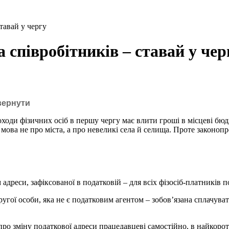
тавай у чергу
співробітників – ставай у чер
вернути
ходи фізичних осіб в першу чергу має влити гроші в місцеві бюд
мова не про міста, а про невеликі села й селища. Проте законоп
адреси, зафіксованої в податковій – для всіх фізосіб-платників 
 другої особи, яка не є податковим агентом – зобов’язана сплачу
про зміну податкової адреси працедавцеві самостійно, в найкорот