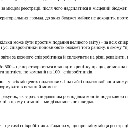
а місцем реєстрації, після чого надсилатися в місцевий бюджет.
територіальних громад, до яких бюджет майже не доходить, проте 
льки може бути простим подання великого звіту) – за всіх співр
ія, і усі співробітники поповнюють бюджет того району, в якому “
віти за кожного співробітника й сплачувати на різні реквізити, в
або 500 – це перетворюється в занадто кропітку працю, де можна
 звітність по компанії на 100+ співробітників.
но – у всіх місцевих податкових. І на сайті податкової вони мо
 формувати в останній момент.
 рахунок, як зараз, з подальшим розподілом коштів податковою 
 ні в цьому питанні – ми дізнаємось не швидко.
це – це самі співробітники. Гадається, що про зміну місця реєстр