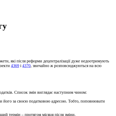
гу
жети, які після реформи децентралізації дуже недоотримують
роекти
4369
і
4370
, звичайно ж розповсюджуються на всю
податків. Список змін виглядає наступним чином:
вати його за своєю податковою адресою. Тобто, поповнювати
ший термін – протягом місяця після зміни.