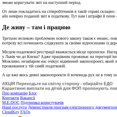
зможе коригувати звіт на наступний період.
От лише покладатись на співробітників в такій справі складно. 
або невірно поданий звіт в податкову. Тут нам і штрафи й пеня 
Де живу – там і працюю
Третьою великою проблемою нового закону також є нюанс, пов
потроху всі починають слідкувати за своїми відносинами із дер
Місцем податкової реєстрації вважається місце прописки. Насп
у Львів чи до Києва? Адже працівник проживає на території інш
Можливо, незабаром нас очікує відмінний законопроект, який з
проживання у тій самій податковій.
А це вже якісь дивні законопроекти й вочевидь рух не в тому н
АКЦІЯ Переходьте на світлу сторону - обирайте ЕДО
Карантинні виплати на дітей для ФОП пропонують по
Про компанію
Блог
Контакти
Вакансії
M.E.DOC
Підтримка користувачів
Наші послуги
Демонстрація програм електронного документоо
CloudKey
FAQs