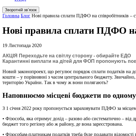
Зворотній звʼязок
Головна
Блог
Нові правила сплати ПДФО на співробітників – с
Нові правила сплати ПДФО на 
19 Листопада 2020
АКЦІЯ Переходьте на світлу сторону - обирайте ЕДО
Карантинні виплати на дітей для ФОП пропонують по
Новий законопроект, що регулює порядок сплати податків на до
кошти – у порівнянні з часом центрального бюджету. Звичайно, 
територію України. Так в чому ж вони полягають?
Наповнюємо місцеві бюджети по одному
З 1 січня 2022 року пропонується зараховувати ПДФО за місцем 
• Фізособа, яка отримує дохід – разово або систематично – від
бюджет того регіону або ж району, де вона зареєстрована.
• Фізособам-платникам податків треба буде подавати відомості 