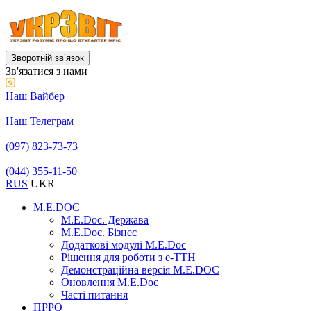
Зворотній звʼязок
Зв'язатися з нами
Наш Вайбер
Наш Телеграм
(097) 823-73-73
(044) 355-11-50
RUS
UKR
M.E.DOC
M.E.Doc. Держава
M.E.Doc. Бізнес
Додаткові модулі M.E.Doc
Рішення для роботи з е-ТТН
Демонстраційна версія M.E.DOC
Оновлення M.E.Doc
Часті питання
ПРРО