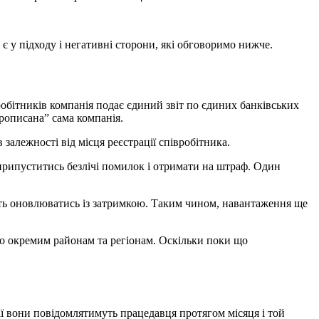
є у підходу і негативні сторони, які обговоримо нижче.
обітників компанія подає єдиний звіт по єдиних банківських
прописана” сама компанія.
 залежності від місця реєстрації співробітника.
 припуститись безлічі помилок і отримати на штраф. Один
жуть оновлюватись із затримкою. Таким чином, навантаження ще
по окремим районам та регіонам. Оскільки поки що
ації вони повідомлятимуть працедавця протягом місяця і той