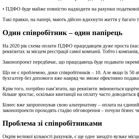
• ПДФО буде майже повністю надходити на рахунки податкової з
Такі правки, на папері, мають дійсно вдихнути життя у багато 
Один співробітник – один папірець
На 2020 рік схема оплати ПДФО працедавцем дуже проста (наскі
реквізитах за місцем реєстрації самої компанії. Тобто і компан
Законопроект передбачає, що працедавець буде подавати окремі з
Що не є проблемою, доки співробітників – 10. Але якщо їх 50 
бухгалтер без допомоги вже навряд чи зможе ефективно подавати
Крім того, потрібно пам’ятати, що реквізити змінюються щоріч
більше зростає, оскільки квитанції на оплату часто доводиться
Бізнес вже запропонував свою альтернативу – оплата на єдиний
законопроекти проходять стадію обговорення – почули бізнес чи
Проблема зі співробітниками
Окрім великої кількості рахунків, є ще одне занадто вузьке міс