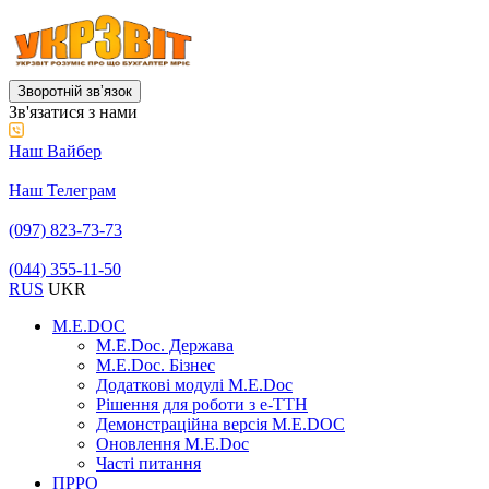
Зворотній звʼязок
Зв'язатися з нами
Наш Вайбер
Наш Телеграм
(097) 823-73-73
(044) 355-11-50
RUS
UKR
M.E.DOC
M.E.Doc. Держава
M.E.Doc. Бізнес
Додаткові модулі M.E.Doc
Рішення для роботи з е-ТТН
Демонстраційна версія M.E.DOC
Оновлення M.E.Doc
Часті питання
ПРРО