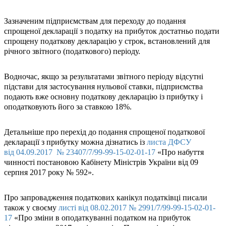
Зазначеним підприємствам для переходу до подання
спрощеної декларації з податку на прибуток достатньо подати
спрощену податкову декларацію у строк, встановлений для
річного звітного (податкового) періоду.
Водночас, якщо за результатами звітного періоду відсутні
підстави для застосування нульової ставки, підприємства
подають вже основну податкову декларацію із прибутку і
оподатковують його за ставкою 18%.
Детальніше про перехід до подання спрощеної податкової
декларації з прибутку можна дізнатись із
листа ДФСУ
від 04.09.2017 № 23407/7/99-99-15-02-01-17
«Про набуття
чинності постановою Кабінету Міністрів України від 09
серпня 2017 року № 592».
Про запровадження податкових канікул податківці писали
також у своєму
листі від 08.02.2017 № 2991/7/99-99-15-02-01-
17
«Про зміни в оподаткуванні податком на прибуток