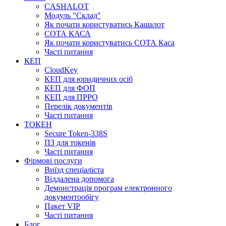
CASHALOT
Модуль "Склад"
Як почати користуватись Кашалот
СОТА КАСА
Як почати користуватись СОТА Каса
Часті питання
КЕП
CloudKey
КЕП для юридичних осіб
КЕП для ФОП
КЕП для ПРРО
Перелік документів
Часті питання
ТОКЕН
Secure Token-338S
ПЗ для токенів
Часті питання
Фірмові послуги
Виїзд спеціаліста
Віддалена допомога
Демонстрація програм електронного
документообігу
Пакет VIP
Часті питання
Блог