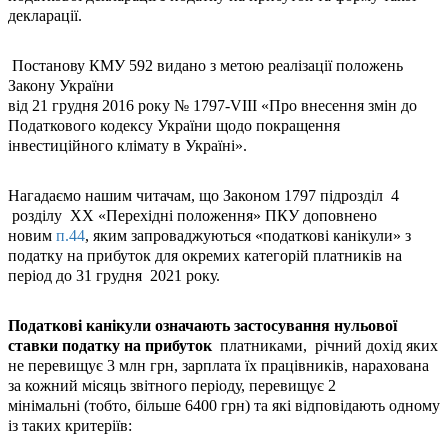
декларації.
Постанову КМУ 592 видано з метою реалізації положень
Закону України
від 21 грудня 2016 року № 1797-VIII «Про внесення змін до
Податкового кодексу України щодо покращення
інвестиційного клімату в Україні».
Нагадаємо нашим читачам, що Законом 1797 підрозділ 4
розділу ХХ «Перехідні положення» ПКУ доповнено
новим
п.44
, яким запроваджуються «податкові канікули» з
податку на прибуток для окремих категорій платників на
період до 31 грудня 2021 року.
Податкові канікули означають застосування нульової
ставки податку на прибуток
платниками, річний дохід яких
не перевищує 3 млн грн, зарплата їх працівників, нарахована
за кожний місяць звітного періоду, перевищує 2
мінімальні (тобто, більше 6400 грн) та які відповідають одному
із таких критеріїв: