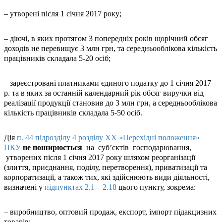
– утворені після 1 січня 2017 року;
– діючі, в яких протягом 3 попередніх років щорічний обсяг
доходів не перевищує 3 млн грн, та середньооблікова кількість
працівників складала 5-20 осіб;
– зареєстровані платниками єдиного податку до 1 січня 2017
р. та в яких за останній календарний рік обсяг виручки від
реалізації продукції становив до 3 млн грн, а середньооблікова
кількість працівників складала 5-50 осіб.
Дія
п. 44 підрозділу 4 розділу ХХ «Перехідні положення»
ПКУ
не поширюється
на суб’єктів господарювання,
утворених після 1 січня 2017 року шляхом реорганізації
(злиття, приєднання, поділу, перетворення), приватизації та
корпоратизації, а також тих, які здійснюють види діяльності,
визначені у
підпунктах 2.1 – 2.18
цього пункту, зокрема:
– виробництво, оптовий продаж, експорт, імпорт підакцизних
товарів;