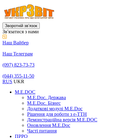
Зворотній звʼязок
Зв'язатися з нами
Наш Вайбер
Наш Телеграм
(097) 823-73-73
(044) 355-11-50
RUS
UKR
M.E.DOC
M.E.Doc. Держава
M.E.Doc. Бізнес
Додаткові модулі M.E.Doc
Рішення для роботи з е-ТТН
Демонстраційна версія M.E.DOC
Оновлення M.E.Doc
Часті питання
ПРРО