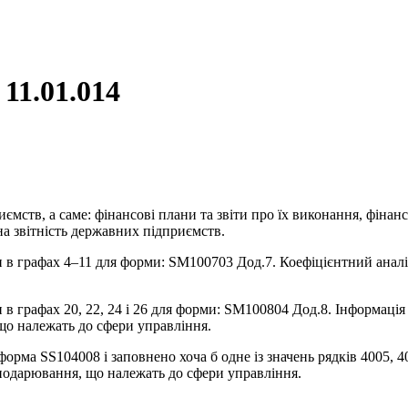
11.01.014
мств, а саме: фінансові плани та звіти про їх виконання, фінансо
на звітність державних підприємств.
и в графах 4–11 для форми: SM100703 Дод.7. Коефіцієнтний аналіз
 в графах 20, 22, 24 і 26 для форми: SM100804 Дод.8. Інформація
 що належать до сфери управління.
орма SS104008 і заповнено хоча б одне із значень рядків 4005, 40
сподарювання, що належать до сфери управління.