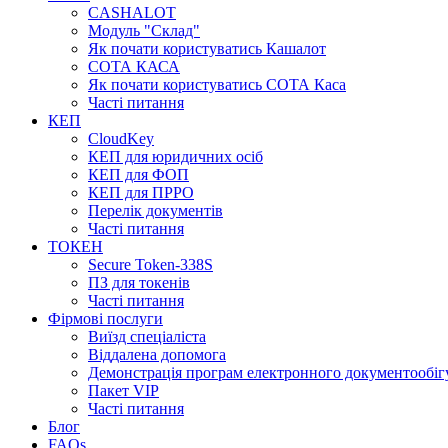
CASHALOT
Модуль "Склад"
Як почати користуватись Кашалот
СОТА КАСА
Як почати користуватись СОТА Каса
Часті питання
КЕП
CloudKey
КЕП для юридичних осіб
КЕП для ФОП
КЕП для ПРРО
Перелік документів
Часті питання
ТОКЕН
Secure Token-338S
ПЗ для токенів
Часті питання
Фірмові послуги
Виїзд спеціаліста
Віддалена допомога
Демонстрація програм електронного документообіг
Пакет VIP
Часті питання
Блог
FAQs