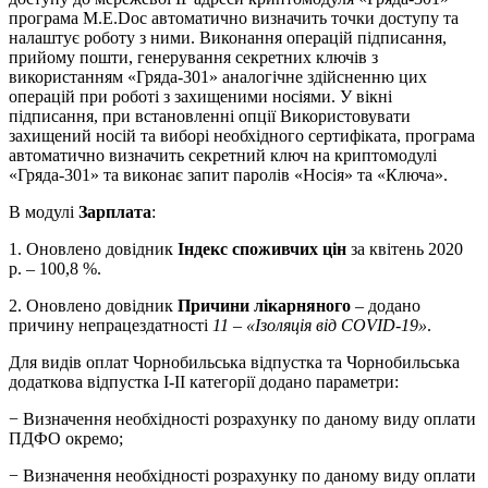
програма M.E.Doc автоматично визначить точки доступу та
налаштує роботу з ними. Виконання операцій підписання,
прийому пошти, генерування секретних ключів з
використанням «Гряда-301» аналогічне здійсненню цих
операцій при роботі з захищеними носіями. У вікні
підписання, при встановленні опції Використовувати
захищений носій та виборі необхідного сертифіката, програма
автоматично визначить секретний ключ на криптомодулі
«Гряда-301» та виконає запит паролів «Носія» та «Ключа».
В модулі
Зарплата
:
1. Оновлено довідник
Індекс споживчих цін
за квітень 2020
р. – 100,8 %.
2. Оновлено довідник
Причини лікарняного
– додано
причину непрацездатності
11 – «Ізоляція від COVID-19»
.
Для видів оплат Чорнобильська відпустка та Чорнобильська
додаткова відпустка I-II категорії додано параметри:
− Визначення необхідності розрахунку по даному виду оплати
ПДФО окремо;
− Визначення необхідності розрахунку по даному виду оплати