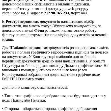
допомогою наших спеціалістів з онлайн підтримки,
переконайтеся у наявності доступу до web-ресурсу
chat.medoc.ua
, IP адреса:
212.90.165.233
, порт:
443
.
В
Реєстрі первинних документів
налаштовано відбір
документів, що мають статус
Відправлено контрагенту
, за
допомогою панелі
Фільтр
. Також, налаштовано роботу
фільтру панелі інструментів при відборі документів за певний
місяць.
Для
Шаблонів первинних документів
розширено можливість
роботи з полями графічного відображення підписів та печаток
на документах. У Конструкторі шаблонів для шаблонів
первинних документів додано нові налаштування. У області
Структура шаблона додано команду Додати графічне поле. На
виконання команди у список полів шаблона (блок
Користувацькі зображення) додається нове графічне поле
IMGFIELD<номер поля>.
Для поля налаштовуються властивості:
• Тип – тип графічного відображення, яке буде знаходитися у
полі: Підпис або Печатка;
• Сторона – обирається сторона, графічне відображення