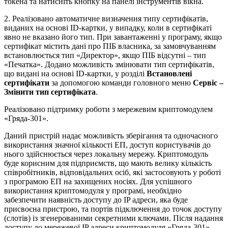
токена та натисніть кнопку на панелі інструментів вікна.
2. Реалізовано автоматичне визначення типу сертифікатів,
виданих на основі ID-картки, у випадку, коли в сертифікаті
явно не вказано його тип. При завантаженні у програму, якщо
сертифікат містить дані про ПІБ власника, за замовчуванням
встановлюється тип «Директор», якщо ПІБ відсутні – тип
«Печатка». Додано можливість змінювати тип сертифікатів,
що видані на основі ID-картки, у розділі
Встановлені
сертифікати
за допомогою команди головного меню
Сервіс –
Змінити тип сертифіката
.
Реалізовано підтримку роботи з мережевим криптомодулем
«Гряда-301».
Даний пристрій надає можливість зберігання та одночасного
використання значної кількості ЕП, доступ користувачів до
нього здійснюється через локальну мережу. Криптомодуль
буде корисним для підприємств, що мають велику кількість
співробітників, відповідальних осіб, які застосовують у роботі
з програмою ЕП на захищених носіях. Для успішного
використання криптомодуля у програмі, необхідно
забезпечити наявність доступу до IP адреси, яка буде
присвоєна пристрою, та портів підключення до точок доступу
(слотів) із згенерованими секретними ключами. Після надання
доступу до мережевої IP адреси криптомодуля «Гряда-301»