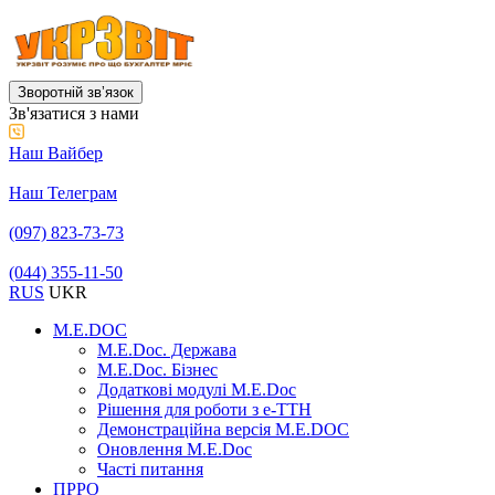
Зворотній звʼязок
Зв'язатися з нами
Наш Вайбер
Наш Телеграм
(097) 823-73-73
(044) 355-11-50
RUS
UKR
M.E.DOC
M.E.Doc. Держава
M.E.Doc. Бізнес
Додаткові модулі M.E.Doc
Рішення для роботи з е-ТТН
Демонстраційна версія M.E.DOC
Оновлення M.E.Doc
Часті питання
ПРРО