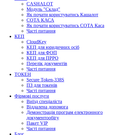
CASHALOT
Модуль "Склад"
Як почати користуватись Кашалот
СОТА КАСА
Як почати користуватись СОТА Каса
Часті питання
КЕП
CloudKey
КЕП для юридичних осіб
КЕП для ФОП
КЕП для ПРРО
Перелік документів
Часті питання
ТОКЕН
Secure Token-338S
ПЗ для токенів
Часті питання
Фірмові послуги
Виїзд спеціаліста
Віддалена допомога
Демонстрація програм електронного
документообігу
Пакет VIP
Часті питання
Блог