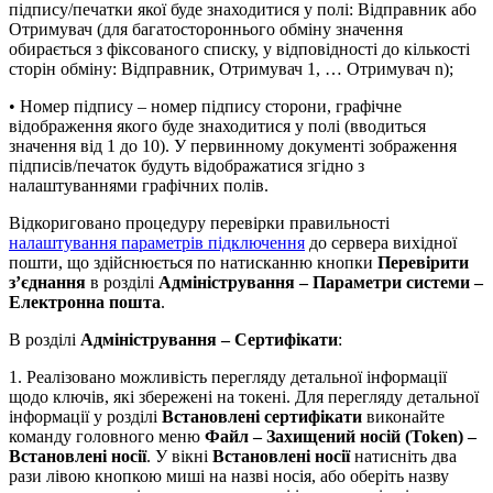
підпису/печатки якої буде знаходитися у полі: Відправник або
Отримувач (для багатостороннього обміну значення
обирається з фіксованого списку, у відповідності до кількості
сторін обміну: Відправник, Отримувач 1, … Отримувач n);
• Номер підпису – номер підпису сторони, графічне
відображення якого буде знаходитися у полі (вводиться
значення від 1 до 10). У первинному документі зображення
підписів/печаток будуть відображатися згідно з
налаштуваннями графічних полів.
Відкориговано процедуру перевірки правильності
налаштування параметрів підключення
до сервера вихідної
пошти, що здійснюється по натисканню кнопки
Перевірити
з’єднання
в розділі
Адміністрування – Параметри системи –
Електронна пошта
.
В розділі
Адміністрування – Сертифікати
:
1. Реалізовано можливість перегляду детальної інформації
щодо ключів, які збережені на токені. Для перегляду детальної
інформації у розділі
Встановлені сертифікати
виконайте
команду головного меню
Файл – Захищений носій (Token) –
Встановлені носії
. У вікні
Встановлені носії
натисніть два
рази лівою кнопкою миші на назві носія, або оберіть назву