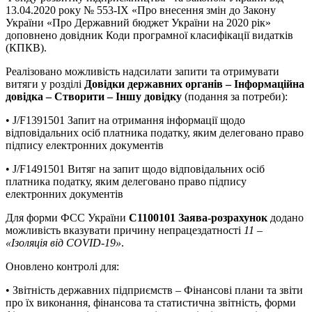
13.04.2020 року № 553-IX «Про внесення змін до Закону
України «Про Державний бюджет України на 2020 рік»
доповнено довідник Коди програмної класифікації видатків
(КПКВ).
Реалізовано можливість надсилати запити та отримувати
витяги у розділі
Довідки державних органів – Інформаційна
довідка – Створити – Іншу довідку
(подання за потреби):
• J/F1391501 Запит на отримання інформації щодо
відповідальних осіб платника податку, яким делеговано право
підпису електронних документів
• J/F1491501 Витяг на запит щодо відповідальних осіб
платника податку, яким делеговано право підпису
електронних документів
Для форми ФСС України
C1100101 Заява-розрахунок
додано
можливість вказувати причину непрацездатності
11 –
«Ізоляція від COVID-19»
.
Оновлено контролі для:
• Звітність державних підприємств – Фінансові плани та звіти
про їх виконання, фінансова та статистична звітність, форми