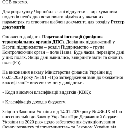
ЄСВ окремо.
Для розрахунку Чорнобильської відпустки з вирахуванням
податків необхідно встановити відмітки у вказаних
параметрах та створити шаблон документа для розділу
Реєстр
документів
.
Оновлено довідник
Податкові інспекції (довідник
територіальних органів ДПС)
. Довідник підключений у
Картці підприємства – розділ Підприємство – група
Контролюючий орган – поле Назва. Будь ласка, перевірте дані
у цих полях. Якщо дані змінились, відкрийте звіти та оновіть
поля (F5).
На виконання наказу Міністерства фінансів України від
05.05.2020 року № 191 «Про затвердження змін до бюджетної
класифікації» внесено зміни у довідники:
• Коди відомчої класифікації видатків (КВК);
• Класифікація доходів бюджету.
Згідно з Законом України від 14.01.2020 року № 436-IX «Про
внесення змін до Закону України «Про Державний бюджет
України на 2020 рік» щодо забезпечення функціонування
Фонду розвитку підприємництва» та Законом України від