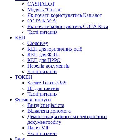
CASHALOT
Модуль "Склад"
Як почати користуватись Кашалот
СОТА КАСА
Як почати користуватись СОТА Каса
Часті питання
КЕП
CloudKey
КЕП для юридичних осіб
КЕП для ФОП
КЕП для ПРРО
Перелік документів
Часті питання
ТОКЕН
Secure Token-338S
ПЗ для токенів
Часті питання
Фірмові послуги
Виїзд спеціаліста
Віддалена допомога
Демонстрація програм електронного
документообігу
Пакет VIP
Часті питання
Блог