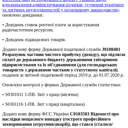
вдосконалення адміністрування податків, усунення технічних
та логічних неузгодженостей у податковому законодавстві»
оновлено довідники:
• Довідник ставок рентної плати за користування
радіочастотним ресурсом;
• Довідник підакцизних товарів.
Додано нову форму Державної податкової служби
J0108401
Розрахунок частини чистого прибутку (доходу), що підлягає
сплаті до державного бюджету державними унітарними
підприємствами та їх об’єднаннями (для господарських
товариств з державною часткою у статутному капіталі)
,
подання за звітний податковий період 2019 р. до 01.07.2020 р.
Оновлено контролі у формах Державної служби статистики:
• S0301011 1-ПВ. Звіт з праці (місячна)
• S0301116 1-ПВ. Звіт з праці (квартальна)
Додано нову форму ФСС України
C0103503 Відомості про
наслідки нещасного випадку (гострого професійного
захворювання (отруєння/аварії)), що стався (сталося/