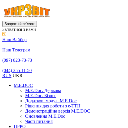
Зворотній звʼязок
Зв'язатися з нами
Наш Вайбер
Наш Телеграм
(097) 823-73-73
(044) 355-11-50
RUS
UKR
M.E.DOC
M.E.Doc. Держава
M.E.Doc. Бізнес
Додаткові модулі M.E.Doc
Рішення для роботи з е-ТТН
Демонстраційна версія M.E.DOC
Оновлення M.E.Doc
Часті питання
ПРРО