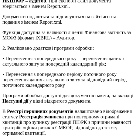
НКЦПФР – аудитор
. При експорті файл документа
зберігається з іменем Report.xml.
Документи подаються та підписуються на сайті агента
подання з іменем Report.xml.
Функція доступна за наявності ліцензії Фінансова звітність за
МСФЗ (формат iXBRL) – Аудитор.
2. Реалізовано додаткові програми обробки:
• Перенесення з попереднього року – перенесення даних з
актуального звіту за попередній календарний рік;
• Перенесення з попереднього періоду поточного року –
перенесення даних актуального звіту за відповідний період
поточного календарного року.
Програми обробки доступні для документів пакета, на вкладці
Наступні дії
у вікні відкритого документа.
В
Реєстрі первинних документів
налаштовано відображення
статусу
Реєстрація зупинена
при повторному отримані
квитанції про зупинку реєстрації ПН/РК з причини наявності
критеріїв оцінки ризиків СМКОР, відповідно до тексту
отриманої квитанції.