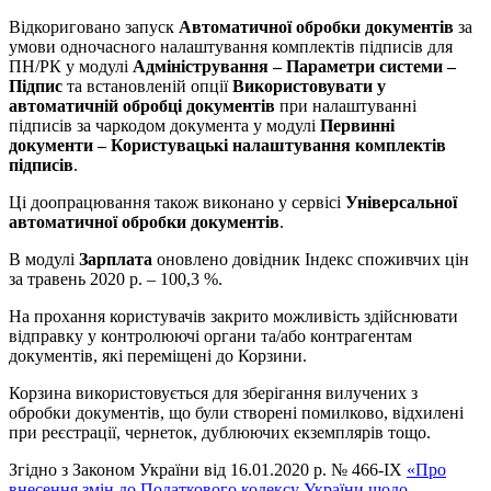
Відкориговано запуск
Автоматичної обробки документів
за
умови одночасного налаштування комплектів підписів для
ПН/РК у модулі
Адміністрування – Параметри системи –
Підпис
та встановленій опції
Використовувати у
автоматичній обробці документів
при налаштуванні
підписів за чаркодом документа у модулі
Первинні
документи – Користувацькі налаштування комплектів
підписів
.
Ці доопрацювання також виконано у сервісі
Універсальної
автоматичної обробки документів
.
В модулі
Зарплата
оновлено довідник Індекс споживчих цін
за травень 2020 р. – 100,3 %.
На прохання користувачів закрито можливість здійснювати
відправку у контролюючі органи та/або контрагентам
документів, які переміщені до Корзини.
Корзина використовується для зберігання вилучених з
обробки документів, що були створені помилково, відхилені
при реєстрації, чернеток, дублюючих екземплярів тощо.
Згідно з Законом України від 16.01.2020 р. № 466-IX
«Про
внесення змін до Податкового кодексу України щодо