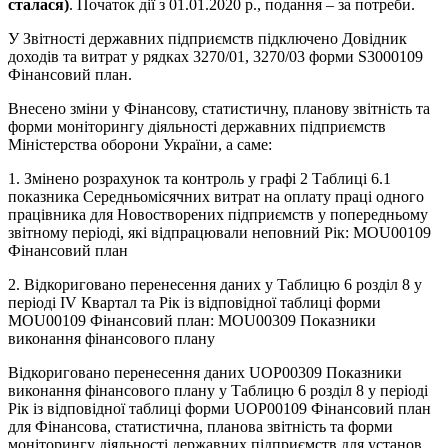
сталася)
. Початок дії з 01.01.2020 р., подання – за потреби.
У Звітності державних підприємств підключено Довідник
доходів та витрат у рядках 3270/01, 3270/03 форми S3000109
Фінансовий план.
Внесено зміни у Фінансову, статистичну, планову звітність та
форми моніторингу діяльності державних підприємств
Міністерства оборони України, а саме:
1. Змінено розрахунок та контроль у графі 2 Таблиці 6.1
показника Середньомісячних витрат на оплату праці одного
працівника для Новостворених підприємств у попередньому
звітному періоді, які відпрацювали неповний Рік: MOU00109
Фінансовий план
2. Відкориговано перенесення даних у Таблицю 6 розділ 8 у
періоді IV Квартал та Рік із відповідної таблиці форми
MOU00109 Фінансовий план: MOU00309 Показники
виконання фінансового плану
Відкориговано перенесення даних UOP00309 Показники
виконання фінансового плану у Таблицю 6 розділ 8 у періоді
Рік із відповідної таблиці форми UOP00109 Фінансовий план
для Фінансова, статистична, планова звітність та форми
моніторингу діяльності державних підприємств для установ,