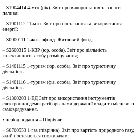
– S1904414 4-мтп (рік). Звіт про використання та запаси
палива;
– S1901112 11-мтп. Звіт про постачання та використання
енергії;
– S0900111 1-житлофонд. Житловий фонд;
– S2600315 1-КЗР (юр. особа). Звіт про діяльність
колективного засобу розміщування;
– S1401115 1-туризм (юр. особа). Звіт про туристичну
діяльність;
– S1401116 1-туризм (фіз. особа). Звіт про туристичну
діяльність;
– S1300203 1-ЕД Звіт про використання інструментів
електронної демократії органами держаної влади та місцевого
самоврядування.
• період подання – Півріччя:
– S0700553 1-газ (піврічна). Звіт про вартість природного газу,
який постачається споживачам;