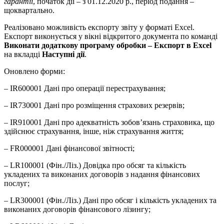
гарантії
, початок дії – з 01.12.2020 р., період подання –
щоквартально.
Реалізовано можливість експорту звіту у форматі Excel.
Експорт виконується у вікні відкритого документа по команді
Виконати додаткову програму обробки – Експорт в Excel
на вкладці
Наступні дії
.
Оновлено форми:
– IR600001 Дані про операції перестрахування;
– IR730001 Дані про розміщення страхових резервів;
– IR910001 Дані про адекватність зобов’язань страховика, що
здійснює страхування, інше, ніж страхування життя;
– FR000001 Дані фінансової звітності;
– LR100001 (Фін./Ліз.) Довідка про обсяг та кількість
укладених та виконаних договорів з надання фінансових
послуг;
– LR300001 (Фін./Ліз.) Дані про обсяг і кількість укладених та
виконаних договорів фінансового лізингу;