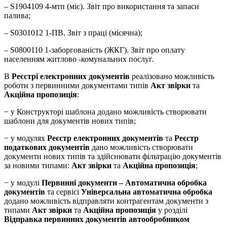
– S1904109 4-мтп (міс). Звіт про використання та запаси
палива;
– S0301012 1-ПВ. Звіт з праці (місячна);
– S0800110 1-заборгованість (ЖКГ). Звіт про оплату
населенням житлово -комунальних послуг.
В
Реєстрі електронних документів
реалізовано можливість
роботи з первинними документами типів
Акт звірки
та
Акційна пропозиція
:
− у Конструкторі шаблона додано можливість створювати
шаблони для документів нових типів;
− у модулях
Реєстр електронних документів
та
Реєстр
податкових документів
дано можливість створювати
документи нових типів та здійснювати фільтрацію документів
за новими типами:
Акт звірки
та
Акційна пропозиція
;
− у модулі
Первинні документи – Автоматична обробка
документів
та сервісі
Універсальна автоматична обробка
додано можливість відправляти контрагентам документи з
типами
Акт звірки
та
Акційна пропозиція
у розділі
Відправка первинних документів автообробником