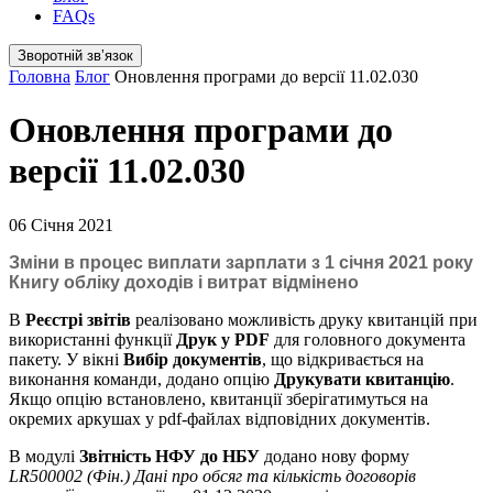
FAQs
Зворотній звʼязок
Головна
Блог
Оновлення програми до версії 11.02.030
Оновлення програми до
версії 11.02.030
06 Січня 2021
Зміни в процес виплати зарплати з 1 січня 2021 року
Книгу обліку доходів і витрат відмінено
В
Реєстрі звітів
реалізовано можливість друку квитанцій при
використанні функції
Друк у PDF
для головного документа
пакету. У вікні
Вибір документів
, що відкривається на
виконання команди, додано опцію
Друкувати квитанцію
.
Якщо опцію встановлено, квитанції зберігатимуться на
окремих аркушах у pdf-файлах відповідних документів.
В модулі
Звітність НФУ до НБУ
додано нову форму
LR500002 (Фін.) Дані про обсяг та кількість договорів