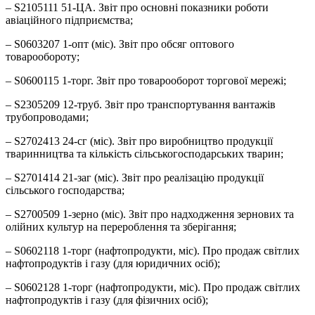
– S2105111 51-ЦА. Звіт про основні показники роботи
авіаційного підприємства;
– S0603207 1-опт (міс). Звіт про обсяг оптового
товарообороту;
– S0600115 1-торг. Звіт про товарооборот торгової мережі;
– S2305209 12-труб. Звіт про транспортування вантажів
трубопроводами;
– S2702413 24-сг (міс). Звіт про виробництво продукції
тваринництва та кількість сільськогосподарських тварин;
– S2701414 21-заг (міс). Звіт про реалізацію продукції
сільського господарства;
– S2700509 1-зерно (міс). Звіт про надходження зернових та
олійних культур на перероблення та зберігання;
– S0602118 1-торг (нафтопродукти, міс). Про продаж світлих
нафтопродуктів і газу (для юридичних осіб);
– S0602128 1-торг (нафтопродукти, міс). Про продаж світлих
нафтопродуктів і газу (для фізичних осіб);