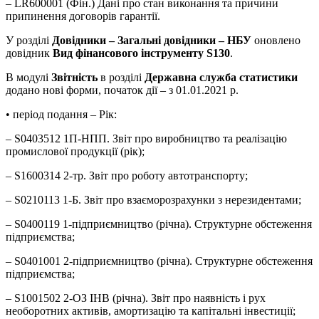
– LR600001 (Фін.) Дані про стан виконання та причини
припинення договорів гарантії.
У розділі
Довідники – Загальні довідники – НБУ
оновлено
довідник
Вид фінансового інструменту S130
.
В модулі
Звітність
в розділі
Державна служба статистики
додано нові форми, початок дії – з 01.01.2021 р.
• період подання – Рік:
– S0403512 1П-НПП. Звіт про виробництво та реалізацію
промислової продукції (рік);
– S1600314 2-тр. Звіт про роботу автотранспорту;
– S0210113 1-Б. Звіт про взаєморозрахунки з нерезидентами;
– S0400119 1-підприємництво (річна). Структурне обстеження
підприємства;
– S0401001 2-підприємництво (річна). Структурне обстеження
підприємства;
– S1001502 2-ОЗ ІНВ (річна). Звіт про наявність і рух
необоротних активів, амортизацію та капітальні інвестиції;