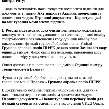
контрагенту
;
− додано можливість налаштовувати комплекти підписів для
документів з типами
Акт звірки
та
Акційна пропозиція
за
допомогою модуля
Первинні документи – Користувацькі
налаштування комплектів підписів
.
В
Реєстрі податкових документів
реалізовано можливість
виконувати заповнення умовного позначення одиниці виміру
товару/послуги без заповнення коду одиниці виміру при
використанні функції групової обробки полів. У вікні
Групова обробка полів ПН/РК
додано опцію
Заміна без коду
одиниці виміру
. Якщо опція встановлена, заповнення коду
одиниці виміру у документі не виконується.
Опція доступна при встановленні відмітки
Одиниці виміру
товару/послуги (заміна)
.
Функція групової обробки полів доступна по команді
головного меню
Правка – Групова обробка полів ПН/РК
.
Відкориговано механізм отримання документів, для яких
налаштовано перенесення полів за допомогою модуля
Первинні документи – Налаштування переносу полів для
функції створити на основі
, при використанні СКБД Oracle.