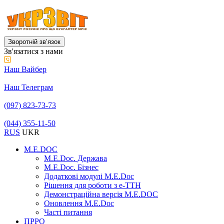
Зворотній звʼязок
Зв'язатися з нами
Наш Вайбер
Наш Телеграм
(097) 823-73-73
(044) 355-11-50
RUS
UKR
M.E.DOC
M.E.Doc. Держава
M.E.Doc. Бізнес
Додаткові модулі M.E.Doc
Рішення для роботи з е-ТТН
Демонстраційна версія M.E.DOC
Оновлення M.E.Doc
Часті питання
ПРРО