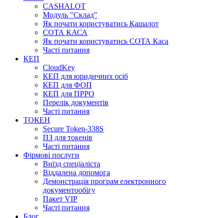
CASHALOT
Модуль "Склад"
Як почати користуватись Кашалот
СОТА КАСА
Як почати користуватись СОТА Каса
Часті питання
КЕП
CloudKey
КЕП для юридичних осіб
КЕП для ФОП
КЕП для ПРРО
Перелік документів
Часті питання
ТОКЕН
Secure Token-338S
ПЗ для токенів
Часті питання
Фірмові послуги
Виїзд спеціаліста
Віддалена допомога
Демонстрація програм електронного
документообігу
Пакет VIP
Часті питання
Блог