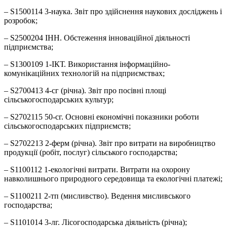
– S1500114 3-наука. Звіт про здійснення наукових досліджень і
розробок;
– S2500204 ІНН. Обстеження інноваційної діяльності
підприємства;
– S1300109 1-ІКТ. Використання інформаційно-
комунікаційних технологій на підприємствах;
– S2700413 4-сг (річна). Звіт про посівні площі
сільськогосподарських культур;
– S2702115 50-сг. Основні економічні показники роботи
сільськогосподарських підприємств;
– S2702213 2-ферм (річна). Звіт про витрати на виробництво
продукції (робіт, послуг) сільського господарства;
– S1100112 1-екологічні витрати. Витрати на охорону
навколишнього природного середовища та екологічні платежі;
– S1100211 2-тп (мисливство). Ведення мисливського
господарства;
– S1101014 3-лг. Лісогосподарська діяльність (річна);