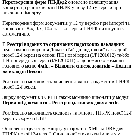
Перетворення форм ПН-Дод2
оновлено налаштування
конвертації ранніх версій ПН/РК у нову 12-ту версію при
виконанні імпорту.
Перетворення форм документів у 12-ту версію при імпорті та
копіюванні 8-х, 9-х, 10-х та 11-х версій ПН/РК виконується
автоматично.
В
Реєстрі виданих та отриманих податкових накладних
реалізовано створення Додатка №1 до податкової накладної
нової 12-ї версії на основі ПН нової версії (J/F1201012) та/або
ПН попередньої версії (J/F1201011) за допомогою команди
головного меню
Файл – Відкрити список додатків – Додати
на вкладці Видані
.
Реалізовано можливість здійснення звірки документів ПН/РК
нової 12-ї версії.
Звірку документів з ЄРПН також можливо виконати у модулі
Первинні документи – Реєстр податкових документів
.
Реалізовано можливість експорту та імпорту ПН/РК нової 12-ї
версії у форматі DBF.
Оновлено структуру імпорту у форматах XML та DBF для
ПН/РК нової 12-ї версії. Опис нової структури імпорту у