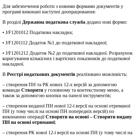
Для забезпечення роботи з новими формами документів у
програмі виконані наступні доопрацювання:
В розділі
Державна податкова служба
додано нові форми:
• J/F1201012 Податкова накладна;
• J/F1201112 Додаток №1 до податкової накладної;
• J/F1201212 Додаток №2 до податкової накладної. Розрахунок
коригування кількісних і вартісних показників до податкової
накладної.
В
Реєстрі податкових документів
реалізовано можливість:
– створення ПН та РК нових 12-х версій за допомогою
команди
Створити
у головному та контекстному меню, а
також за допомогою кнопки на панелі інструментів;
– створення виданої ПН нової 12-ї версії на основі отриманої
ПН (у тому числі на основі ПН попередніх версій) по
виконанню операції
Створити на основі – Створити видану
ПН на основі отриманої
;
– створення РК нової 12-ї версії на основі ПН (у тому числі на