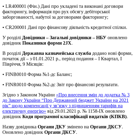
• LR400001 (Фін.) Дані про укладені та виконані договори
факторингу, інформація про рух обсягу дебіторської
заборгованості, набутої за договорами факторингу;
• CR200001 Дані про фінансову діяльність кредитної спілки.
У розділі
Довідники – Загальні довідники – НБУ
оновлено
довідник
Показники форми 2JХ
.
В розділі
Державна казначейська служба
додано нові форми,
початок дії – з 01.01.2021 р., період подання – І Квартал, І
Півріччя, 9 Місяців:
• FINB0010 Форма №1-дс Баланс;
• FINR0010 Форма №2-дс Звіт про фінансові результати.
Згідно з Законом України
«Про внесення змін до додатка № 3
до Закону України “Про Державний бюджет України на 2021
рік” щодо компенсації у зв’язку з підвищенням тарифів на
електричну енергію»
від 29.01.2021 р. № 1158-ІХ оновлено
довідник
Коди програмної класифікації видатків (КПКВ)
.
Назву довідника
Органи ДКУ
змінено на
Органи ДКСУ
.
Оновлено довідник
Органи ДКСУ
.