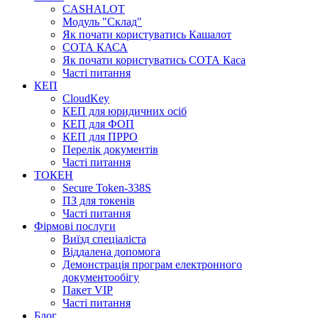
CASHALOT
Модуль "Склад"
Як почати користуватись Кашалот
СОТА КАСА
Як почати користуватись СОТА Каса
Часті питання
КЕП
CloudKey
КЕП для юридичних осіб
КЕП для ФОП
КЕП для ПРРО
Перелік документів
Часті питання
ТОКЕН
Secure Token-338S
ПЗ для токенів
Часті питання
Фірмові послуги
Виїзд спеціаліста
Віддалена допомога
Демонстрація програм електронного
документообігу
Пакет VIP
Часті питання
Блог