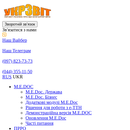
Зворотній звʼязок
Зв'язатися з нами
Наш Вайбер
Наш Телеграм
(097) 823-73-73
(044) 355-11-50
RUS
UKR
M.E.DOC
M.E.Doc. Держава
M.E.Doc. Бізнес
Додаткові модулі M.E.Doc
Рішення для роботи з е-ТТН
Демонстраційна версія M.E.DOC
Оновлення M.E.Doc
Часті питання
ПРРО