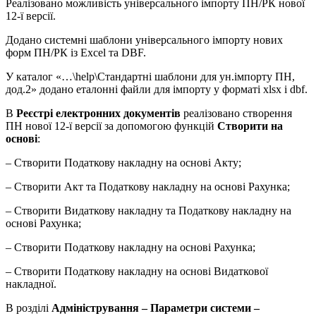
Реалізовано можливість універсального імпорту ПН/РК нової
12-ї версії.
Додано системні шаблони універсального імпорту нових
форм ПН/РК із Excel та DBF.
У каталог «…\help\Стандартні шаблони для ун.імпорту ПН,
дод.2» додано еталонні файли для імпорту у форматі xlsx і dbf.
В
Реєстрі електронних документів
реалізовано створення
ПН нової 12-ї версії за допомогою функцій
Створити на
основі
:
– Створити Податкову накладну на основі Акту;
– Створити Акт та Податкову накладну на основі Рахунка;
– Створити Видаткову накладну та Податкову накладну на
основі Рахунка;
– Створити Податкову накладну на основі Рахунка;
– Створити Податкову накладну на основі Видаткової
накладної.
В розділі
Адміністрування – Параметри системи –