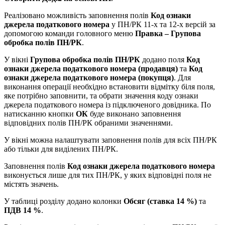
Реалізовано можливість заповнення полів
Код ознаки
джерела податкового номера
у ПН/РК 11-х та 12-х версій за
допомогою команди головного меню
Правка – Групова
обробка полів ПН/РК
.
У вікні
Групова обробка полів ПН/РК
додано поля
Код
ознаки джерела податкового номера (продавця)
та
Код
ознаки джерела податкового номера (покупця)
. Для
виконання операції необхідно встановити відмітку біля поля,
яке потрібно заповнити, та обрати значення коду ознаки
джерела податкового номера із підключеного довідника. По
натисканню кнопки
ОК
буде виконано заповнення
відповідних полів ПН/РК обраними значеннями.
У вікні можна налаштувати заповнення полів для всіх ПН/РК
або тільки для виділених ПН/РК.
Заповнення полів
Код ознаки джерела податкового номера
виконується лише для тих ПН/РК, у яких відповідні поля не
містять значень.
У таблиці розділу додано колонки
Обсяг (ставка 14 %)
та
ПДВ 14 %
.