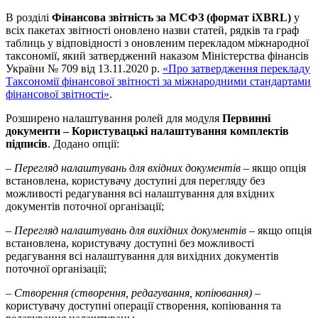
В розділі
Фінансова звітність за МСФЗ (формат iXBRL)
у
всіх пакетах звітності оновлено назви статей, рядків та граф
таблиць у відповідності з оновленим перекладом міжнародної
таксономії, який затверджений наказом Міністерства фінансів
України № 709 від 13.11.2020 р.
«Про затвердження перекладу
Таксономії фінансової звітності за міжнародними стандартами
фінансової звітності»
.
Розширено налаштування ролей для модуля
Первинні
документи – Користувацькі налаштування комплектів
підписів
. Додано опції:
–
Перегляд налаштувань для вхідних документів
– якщо опція
встановлена, користувачу доступні для перегляду без
можливості редагування всі налаштування для вхідних
документів поточної організації;
–
Перегляд налаштувань для вихідних документів
– якщо опція
встановлена, користувачу доступні без можливості
редагування всі налаштування для вихідних документів
поточної організації;
–
Створення (створення, редагування, копіювання)
–
користувачу доступні операції створення, копіювання та