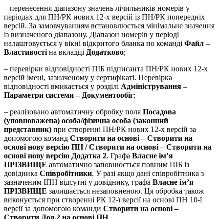
– перенесення діапазону значень лічильників номерів у
періодах для ПН/РК нових 12-х версій із ПН/РК попередніх
версій. За замовчуванням встановлюється мінімальне значення
із визначеного діапазону. Діапазон номерів у періоді
налаштовується у вікні відкритого бланка по команді
Файл –
Властивості
на вкладці
Додатково
;
– перевірки відповідності ПІБ підписанта ПН/РК нових 12-х
версій імені, зазначеному у сертифікаті. Перевірка
відповідності вмикається у розділі
Адміністрування –
Параметри системи – Документообіг
;
– реалізовано автоматичну обробку поля
Посадова
(уповноважена) особа/фізична особа (законний
представник)
при створенні ПН/РК нових 12-х версій за
допомогою команд
Створити на основі – Створити на
основі нову версію ПН / Створити на основі – Створити на
основі нову версію Додатка 2
. Графа
Власне ім’я
ПРІЗВИЩЕ
автоматично заповнюється повним ПІБ із
довідника
Співробітники
. У разі якщо дані співробітника з
зазначеним ІПН відсутні у довіднику, графа
Власне ім’я
ПРІЗВИЩЕ
залишається незаповненою. Ця обробка також
виконується при створенні РК 12-ї версії на основі ПН 10-ї
версії за допомогою команди
Створити на основі –
Створити Дод.2 на основі ПН
.