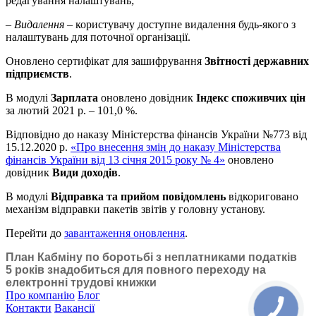
редагування налаштувань;
–
Видалення
– користувачу доступне видалення будь-якого з
налаштувань для поточної організації.
Оновлено сертифікат для зашифрування
Звітності державних
підприємств
.
В модулі
Зарплата
оновлено довідник
Індекс споживчих цін
за лютий 2021 р. – 101,0 %.
Відповідно до наказу Міністерства фінансів України №773 від
15.12.2020 р.
«Про внесення змін до наказу Міністерства
фінансів України від 13 січня 2015 року № 4»
оновлено
довідник
Види доходів
.
В модулі
Відправка та прийом повідомлень
відкориговано
механізм відправки пакетів звітів у головну установу.
Перейти до
завантаження оновлення
.
План Кабміну по боротьбі з неплатниками податків
5 років знадобиться для повного переходу на
електронні трудові книжки
Про компанію
Блог
Контакти
Вакансії