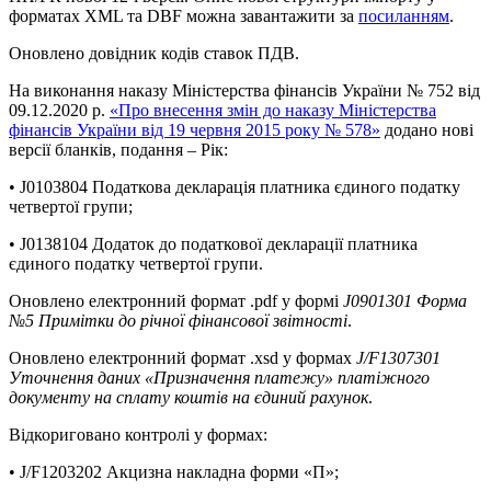
форматах XML та DBF можна завантажити за
посиланням
.
Оновлено довідник кодів ставок ПДВ.
На виконання наказу Міністерства фінансів України № 752 від
09.12.2020 р.
«Про внесення змін до наказу Міністерства
фінансів України від 19 червня 2015 року № 578»
додано нові
версії бланків, подання – Рік:
• J0103804 Податкова декларація платника єдиного податку
четвертої групи;
• J0138104 Додаток до податкової декларації платника
єдиного податку четвертої групи.
Оновлено електронний формат .pdf у формі
J0901301 Форма
№5 Примітки до річної фінансової звітності
.
Оновлено електронний формат .xsd у формах
J/F1307301
Уточнення даних «Призначення платежу» платіжного
документу на сплату коштів на єдиний рахунок
.
Відкориговано контролі у формах:
• J/F1203202 Акцизна накладна форми «П»;