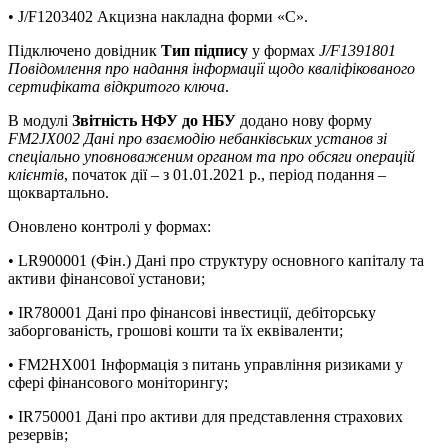
• J/F1203402 Акцизна накладна форми «C».
Підключено довідник
Тип підпису
у формах
J/F1391801
Повідомлення про надання інформації щодо кваліфікованого
сертифіката відкритого ключа
.
В модулі
Звітність НФУ до НБУ
додано нову форму
FM2JX002 Дані про взаємодію небанківських установ зі
спеціально уповноваженим органом та про обсяги операцій
клієнтів
, початок дії – з 01.01.2021 р., період подання –
щоквартально.
Оновлено контролі у формах:
• LR900001 (Фін.) Дані про структуру основного капіталу та
активи фінансової установи;
• IR780001 Дані про фінансові інвестиції, дебіторську
заборгованість, грошові кошти та їх еквіваленти;
• FM2HX001 Інформація з питань управління ризиками у
сфері фінансового моніторингу;
• IR750001 Дані про активи для представлення страхових
резервів;