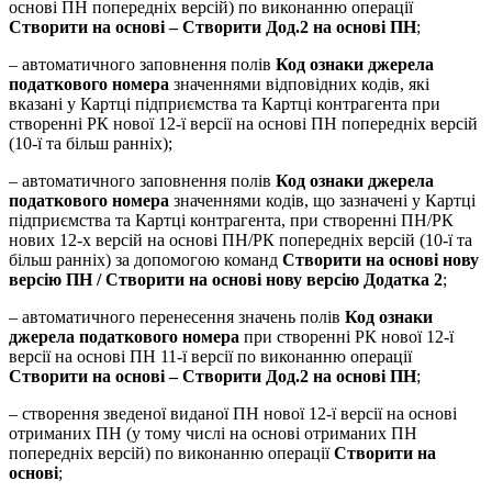
основі ПН попередніх версій) по виконанню операції
Створити на основі – Створити Дод.2 на основі ПН
;
– автоматичного заповнення полів
Код ознаки джерела
податкового номера
значеннями відповідних кодів, які
вказані у Картці підприємства та Картці контрагента при
створенні РК нової 12-ї версії на основі ПН попередніх версій
(10-ї та більш ранніх);
– автоматичного заповнення полів
Код ознаки джерела
податкового номера
значеннями кодів, що зазначені у Картці
підприємства та Картці контрагента, при створенні ПН/РК
нових 12-х версій на основі ПН/РК попередніх версій (10-ї та
більш ранніх) за допомогою команд
Створити на основі нову
версію ПН / Створити на основі нову версію Додатка 2
;
– автоматичного перенесення значень полів
Код ознаки
джерела податкового номера
при створенні РК нової 12-ї
версії на основі ПН 11-ї версії по виконанню операції
Створити на основі – Створити Дод.2 на основі ПН
;
– створення зведеної виданої ПН нової 12-ї версії на основі
отриманих ПН (у тому числі на основі отриманих ПН
попередніх версій) по виконанню операції
Створити на
основі
;