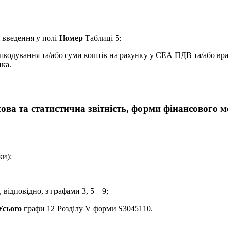
 введення у полі
Номер
Таблиці 5:
шкодування та/або суми коштів на рахунку у СЕА ПДВ та/або вра
ика.
ова та статистична звітність, форми фінансового м
и):
 відповідно, з графами 3, 5 – 9;
Усього
графи 12 Розділу V форми S3045110.