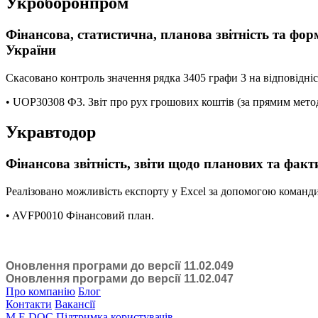
Укроборонпром
Фінансова, статистична, планова звітність та фор
України
Скасовано контроль значення рядка 3405 графи 3 на відповідніст
• UOP30308 Ф3. Звiт про рух грошових коштiв (за прямим мето
Укравтодор
Фінансова звітність, звіти щодо планових та факт
Реалізовано можливість експорту у Excel за допомогою команд
• AVFP0010 Фінансовий план.
Оновлення програми до версії 11.02.049
Оновлення програми до версії 11.02.047
Про компанію
Блог
Контакти
Вакансії
M.E.DOC
Підтримка користувачів