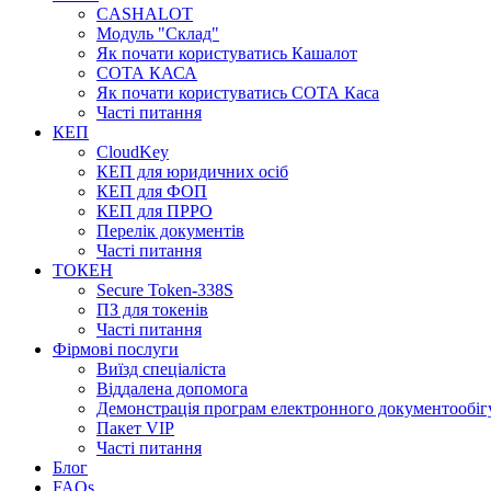
CASHALOT
Модуль "Склад"
Як почати користуватись Кашалот
СОТА КАСА
Як почати користуватись СОТА Каса
Часті питання
КЕП
CloudKey
КЕП для юридичних осіб
КЕП для ФОП
КЕП для ПРРО
Перелік документів
Часті питання
ТОКЕН
Secure Token-338S
ПЗ для токенів
Часті питання
Фірмові послуги
Виїзд спеціаліста
Віддалена допомога
Демонстрація програм електронного документообіг
Пакет VIP
Часті питання
Блог
FAQs