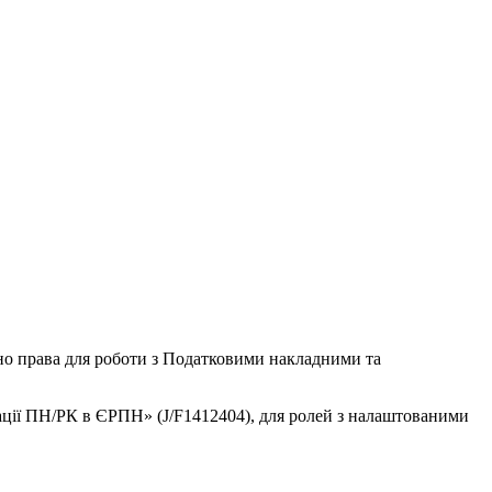
но права для роботи з Податковими накладними та
ації ПН/РК в ЄРПН» (J/F1412404), для ролей з налаштованими