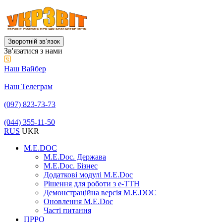
Зворотній звʼязок
Зв'язатися з нами
Наш Вайбер
Наш Телеграм
(097) 823-73-73
(044) 355-11-50
RUS
UKR
M.E.DOC
M.E.Doc. Держава
M.E.Doc. Бізнес
Додаткові модулі M.E.Doc
Рішення для роботи з е-ТТН
Демонстраційна версія M.E.DOC
Оновлення M.E.Doc
Часті питання
ПРРО