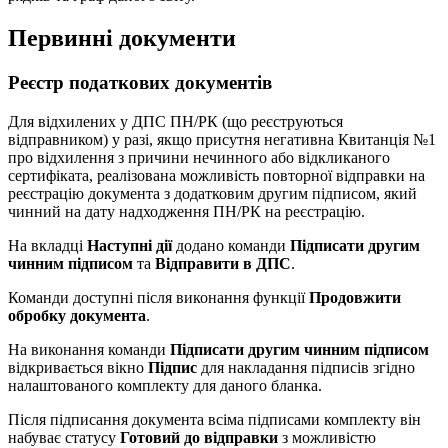
Первинні документи
Реєстр податкових документів
Для відхилених у ДПС ПН/РК (що реєструються
відправником) у разі, якщо присутня негативна Квитанція №1
про відхилення з причини нечинного або відкликаного
сертифіката, реалізована можливість повторної відправки на
реєстрацію документа з додатковим другим підписом, який
чинний на дату надходження ПН/РК на реєстрацію.
На вкладці
Наступні дії
додано команди
Підписати другим
чинним підписом
та
Відправити в ДПС
.
Команди доступні після виконання функції
Продовжити
обробку документа
.
На виконання команди
Підписати другим чинним підписом
відкривається вікно
Підпис
для накладання підписів згідно
налаштованого комплекту для даного бланка.
Після підписання документа всіма підписами комплекту він
набуває статусу
Готовий до відправки
з можливістю