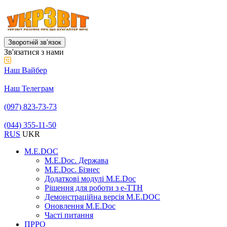
Зворотній звʼязок
Зв'язатися з нами
Наш Вайбер
Наш Телеграм
(097) 823-73-73
(044) 355-11-50
RUS
UKR
M.E.DOC
M.E.Doc. Держава
M.E.Doc. Бізнес
Додаткові модулі M.E.Doc
Рішення для роботи з е-ТТН
Демонстраційна версія M.E.DOC
Оновлення M.E.Doc
Часті питання
ПРРО