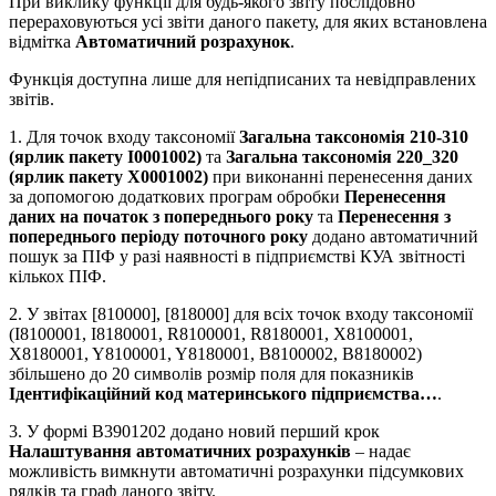
При виклику функції для будь-якого звіту послідовно
перераховуються усі звіти даного пакету, для яких встановлена
відмітка
Автоматичний розрахунок
.
Функція доступна лише для непідписаних та невідправлених
звітів.
1. Для точок входу таксономії
Загальна таксономія 210-310
(ярлик пакету І0001002)
та
Загальна таксономія 220_320
(ярлик пакету Х0001002)
при виконанні перенесення даних
за допомогою додаткових програм обробки
Перенесення
даних на початок з попереднього року
та
Перенесення з
попереднього періоду поточного року
додано автоматичний
пошук за ПІФ у разі наявності в підприємстві КУА звітності
кількох ПІФ.
2. У звітах [810000], [818000] для всіх точок входу таксономії
(I8100001, I8180001, R8100001, R8180001, X8100001,
X8180001, Y8100001, Y8180001, B8100002, B8180002)
збільшено до 20 символів розмір поля для показників
Ідентифікаційний код материнського підприємства…
.
3. У формі В3901202 додано новий перший крок
Налаштування автоматичних розрахунків
– надає
можливість вимкнути автоматичні розрахунки підсумкових
рядків та граф даного звіту.