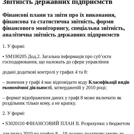
Звітність державних підприємств
Фінансові плани та звіти про їх виконання,
фінансова та статистична звітність, форми
фінансового моніторингу, спеціальна звітність,
аналітична звітність державних підприємств
1. У формі:
• SM100205 Дод.2. Загальна інформація про суб’єкти
господарювання, що належать до сфери управління
додані додаткові контролі у графах 4 та 8:
– значення у графі 4 має відповідати коду
Класифікації видів
економічної діяльності
, затвердженій у 2010 році;
– формат відображення даних у графі 8 може включати як
роздільник тільки кому, а не крапку.
2. У формі:
• S3020110 ФІНАНСОВИЙ ПЛАН ІІ. Розрахунки з бюджетом
для рядка 2010 по графах 8 – 10 додано додаткову умову до