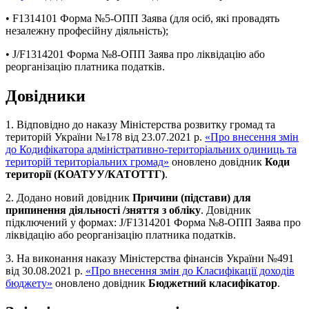
• F1314101 Форма №5-ОПП Заява (для осіб, які провадять
незалежну професійну діяльність);
• J/F1314201 Форма №8-ОПП Заява про ліквідацію або
реорганізацію платника податків.
Довідники
1. Відповідно до наказу Міністерства розвитку громад та
територій України №178 від 23.07.2021 р.
«Про внесення змін
до Кодифікатора адміністративно-територіальних одиниць та
територій територіальних громад»
оновлено довідник
Коди
території (КОАТУУ/КАТОТТГ)
.
2. Додано новий довідник
Причини (підстави) для
припинення діяльності /зняття з обліку
. Довідник
підключений у формах: J/F1314201 Форма №8-ОПП Заява про
ліквідацію або реорганізацію платника податків.
3. На виконання наказу Міністерства фінансів України №491
від 30.08.2021 р.
«Про внесення змін до Класифікації доходів
бюджету»
оновлено довідник
Бюджетний класифікатор
.