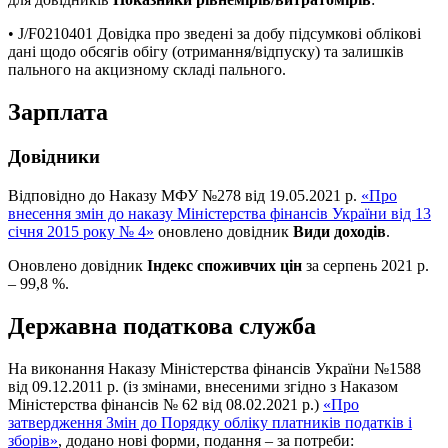
• J/F0210401 Довідка про зведені за добу підсумкові облікові
дані щодо обсягів обігу (отримання/відпуску) та залишків
пального на акцизному складі пального.
Зарплата
Довідники
Відповідно до Наказу МФУ №278 від 19.05.2021 р.
«Про
внесення змін до наказу Міністерства фінансів України від 13
січня 2015 року № 4»
оновлено довідник
Види доходів
.
Оновлено довідник
Індекс споживчих цін
за серпень 2021 р.
– 99,8 %.
Державна податкова служба
На виконання Наказу Міністерства фінансів України №1588
від 09.12.2011 р. (із змінами, внесеними згідно з Наказом
Міністерства фінансів № 62 від 08.02.2021 р.)
«Про
затвердження Змін до Порядку обліку платників податків і
зборів»
, додано нові форми, подання – за потреби: