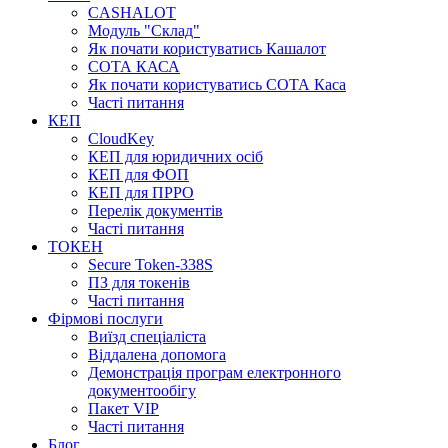
CASHALOT
Модуль "Склад"
Як почати користуватись Кашалот
СОТА КАСА
Як почати користуватись СОТА Каса
Часті питання
КЕП
CloudKey
КЕП для юридичних осіб
КЕП для ФОП
КЕП для ПРРО
Перелік документів
Часті питання
ТОКЕН
Secure Token-338S
ПЗ для токенів
Часті питання
Фірмові послуги
Виїзд спеціаліста
Віддалена допомога
Демонстрація програм електронного
документообігу
Пакет VIP
Часті питання
Блог