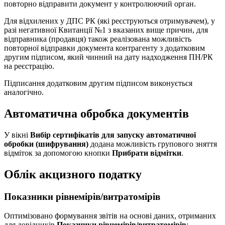
повторно відправити документ у контролюючий орган.
Для відхилених у ДПС РК (які реєструються отримувачем), у
разі негативної Квитанції №1 з вказаних вище причин, для
відправника (продавця) також реалізована можливість
повторної відправки документа контрагенту з додатковим
другим підписом, який чинний на дату надходження ПН/РК
на реєстрацію.
Підписання додатковим другим підписом виконується
аналогічно.
Автоматична обробка документів
У вікні
Вибір сертифікатів для запуску автоматичної
обробки (шифрування)
додана можливість групового зняття
відміток за допомогою кнопки
Прибрати відмітки
.
Облік акцизного податку
Показники рівнемірів/витратомірів
Оптимізовано формування звітів на основі даних, отриманих
для довідників
Показники рівнемірів/витратомірів
: