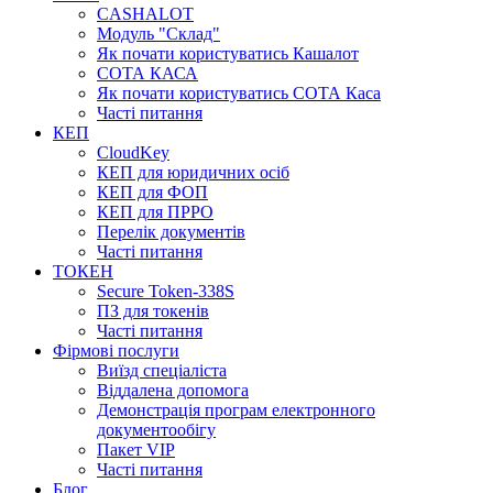
CASHALOT
Модуль "Склад"
Як почати користуватись Кашалот
СОТА КАСА
Як почати користуватись СОТА Каса
Часті питання
КЕП
CloudKey
КЕП для юридичних осіб
КЕП для ФОП
КЕП для ПРРО
Перелік документів
Часті питання
ТОКЕН
Secure Token-338S
ПЗ для токенів
Часті питання
Фірмові послуги
Виїзд спеціаліста
Віддалена допомога
Демонстрація програм електронного
документообігу
Пакет VIP
Часті питання
Блог