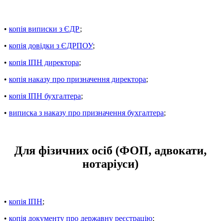
•
копія виписки з ЄДР
;
•
копія довідки з ЄДРПОУ
;
•
копія ІПН директора
;
•
копія наказу про призначення директора
;
•
копія ІПН бухгалтера
;
•
виписка з наказу про призначення бухгалтера
;
Для фізичних осіб (ФОП, адвокати,
нотаріуси)
•
копія ІПН
;
•
копія документу про державну реєстрацію
;