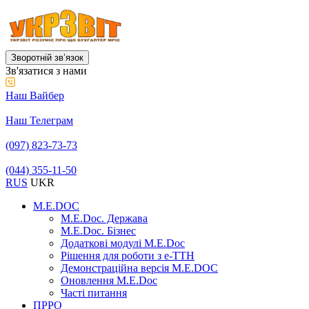
Зворотній звʼязок
Зв'язатися з нами
Наш Вайбер
Наш Телеграм
(097) 823-73-73
(044) 355-11-50
RUS
UKR
M.E.DOC
M.E.Doc. Держава
M.E.Doc. Бізнес
Додаткові модулі M.E.Doc
Рішення для роботи з е-ТТН
Демонстраційна версія M.E.DOC
Оновлення M.E.Doc
Часті питання
ПРРО