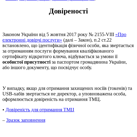
Довіреності
Законом України від 5 жовтня 2017 року № 2155-VIII
«Про
електронні довірчі послуги»
(далі – Закон), п.2 ст.22
встановлено, що ідентифікація фізичної особи, яка звертається
за отриманням послуги формування кваліфікованого
сертифікату відкритого ключа, відбувається за умови її
особистої присутності
за паспортом громадянина України,
або іншого документу, що посвідчує особу.
У випадку, якщо для отримання захищених носіїв (токенів) та
USB-хабів звертається не директор, а уповноважена особа,
оформлюється довіреність на отримання ТМЦ.
•
Довіреність для отримання ТМЦ
–
Зразок заповнення