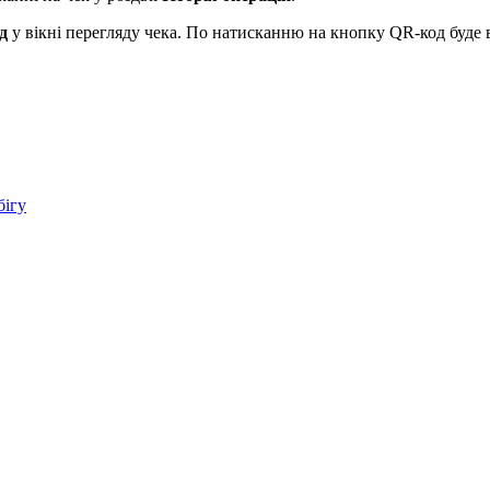
д
у вікні перегляду чека. По натисканню на кнопку QR-код буде в
бігу