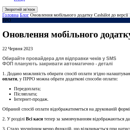
Зворотній звʼязок
Головна
Блог
Оновлення мобільного додатку Cashӓlot до версії 
РРО
Оновлення мобільного додатку 
22 Червня 2023
Обирайте провайдера для відправки чеків у SMS
ФОП планують закривати автоматично - деталі
1. Додано можливість обирати спосіб оплати згідно налаштува
оплати
, у ПРРО можна обрати додаткові способи оплати:
Передоплата;
Післяплата;
Інтернет-продаж.
Обраний спосіб оплати відображатиметься на друкованій формі ч
2. У розділі
Всі каси
тепер за замовчуванням відображаються дан
3. Стало зручнішим меню функцій, що відкривається при натиск