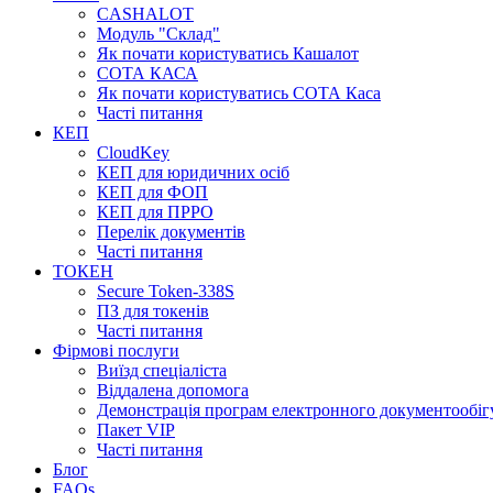
CASHALOT
Модуль "Склад"
Як почати користуватись Кашалот
СОТА КАСА
Як почати користуватись СОТА Каса
Часті питання
КЕП
CloudKey
КЕП для юридичних осіб
КЕП для ФОП
КЕП для ПРРО
Перелік документів
Часті питання
ТОКЕН
Secure Token-338S
ПЗ для токенів
Часті питання
Фірмові послуги
Виїзд спеціаліста
Віддалена допомога
Демонстрація програм електронного документообіг
Пакет VIP
Часті питання
Блог
FAQs