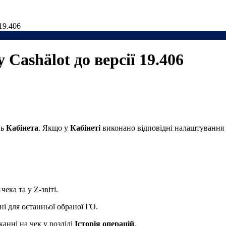
19.406
Cashӓlot до версії 19.406
нь
Кабінета
. Якщо у
Кабінеті
виконано відповідні налаштування 
ека та у Z-звіті.
і для останньої обраної ГО.
анні на чек у розділі
Історія операцій
.