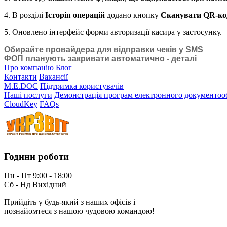
4. В розділі
Історія операцій
додано кнопку
Сканувати QR-ко
5. Оновлено інтерфейс форми авторизації касира у застосунку.
Обирайте провайдера для відправки чеків у SMS
ФОП планують закривати автоматично - деталі
Про компанію
Блог
Контакти
Вакансії
M.E.DOC
Підтримка користувачів
Наші послуги
Демонстрація програм електронного документоо
CloudKey
FAQs
Години роботи
Пн - Пт 9:00 - 18:00
Сб - Нд Вихідний
Прийдіть у будь-який з наших офісів і
познайомтеся з нашою чудовою командою!