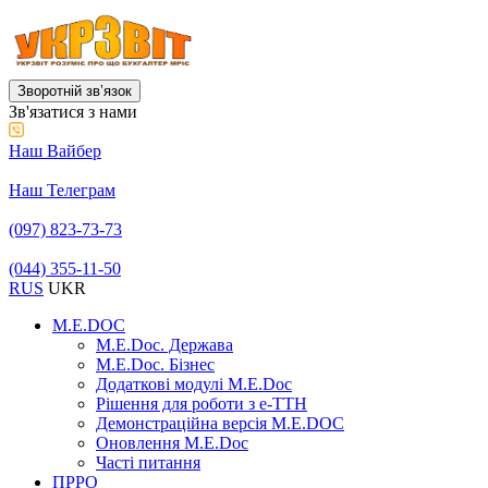
Зворотній звʼязок
Зв'язатися з нами
Наш Вайбер
Наш Телеграм
(097) 823-73-73
(044) 355-11-50
RUS
UKR
M.E.DOC
M.E.Doc. Держава
M.E.Doc. Бізнес
Додаткові модулі M.E.Doc
Рішення для роботи з е-ТТН
Демонстраційна версія M.E.DOC
Оновлення M.E.Doc
Часті питання
ПРРО