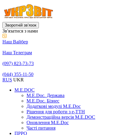
Зворотній звʼязок
Зв'язатися з нами
Наш Вайбер
Наш Телеграм
(097) 823-73-73
(044) 355-11-50
RUS
UKR
M.E.DOC
M.E.Doc. Держава
M.E.Doc. Бізнес
Додаткові модулі M.E.Doc
Рішення для роботи з е-ТТН
Демонстраційна версія M.E.DOC
Оновлення M.E.Doc
Часті питання
ПРРО