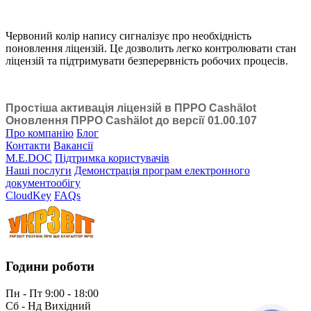
Червоний колір напису сигналізує про необхідність
поновлення ліцензій. Це дозволить легко контролювати стан
ліцензій та підтримувати безперервність робочих процесів.
Простіша активація ліцензій в ПРРО Cashӓlot
Оновлення ПРРО Cashӓlot до версії 01.00.107
Про компанію
Блог
Контакти
Вакансії
M.E.DOC
Підтримка користувачів
Наші послуги
Демонстрація програм електронного
документообігу
CloudKey
FAQs
Години роботи
Пн - Пт 9:00 - 18:00
Сб - Нд Вихідний