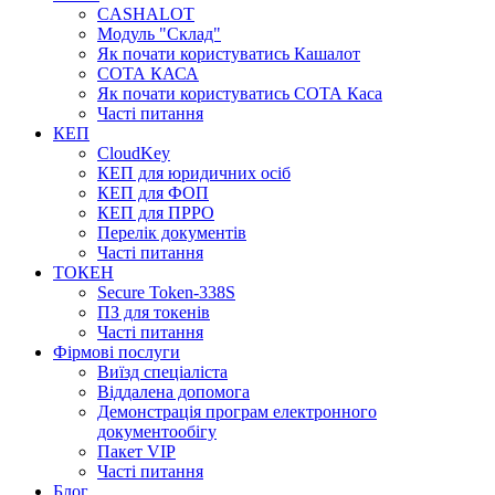
CASHALOT
Модуль "Склад"
Як почати користуватись Кашалот
СОТА КАСА
Як почати користуватись СОТА Каса
Часті питання
КЕП
CloudKey
КЕП для юридичних осіб
КЕП для ФОП
КЕП для ПРРО
Перелік документів
Часті питання
ТОКЕН
Secure Token-338S
ПЗ для токенів
Часті питання
Фірмові послуги
Виїзд спеціаліста
Віддалена допомога
Демонстрація програм електронного
документообігу
Пакет VIP
Часті питання
Блог