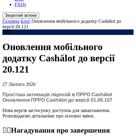
FAQs
Зворотній звʼязок
Головна
Блог
Оновлення мобільного додатку Cashӓlot до
версії 20.121
РРО
Оновлення мобільного
додатку Cashӓlot до версії
20.121
27 Лютого 2026
Простіша активація ліцензій в ПРРО Cashӓlot
Оновлення ПРРО Cashӓlot до версії 01.00.107
Нова версія застосунку доступна для завантаження.
Розповідаємо детальніше про основні зміни.
☝🏻Нагадування про завершення