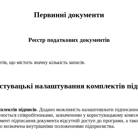
Первинні документи
Реєстр податкових документів
в, що містить значну кількість записів.
стувацькі налаштування комплектів під
лектів підписів
. Додано можливість налаштовувати підписанн
юється співробітниками, зазначеними у користувацькому комплек
омент підписання документа відсутній доступ до програми, а та
 що визначена внутрішніми положеннями підприємства.