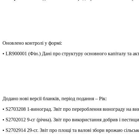
Оновлено контролі у формі:
• LR900001 (Фін.) Дані про структуру основного капіталу та ак
Додано нові версії бланків, період подання – Рік:
• S2703208 1-виноград. Звіт про перероблення винограду на ви
• S2702012 9-сг (річна). Звіт про використання добрив і пестици
• S2702914 29-сг. Звіт про площі та валові збори врожаю сільськ