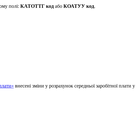
ному полі:
КАТОТТГ код
або
КОАТУУ код
.
 плати»
внесені зміни у розрахунок середньої заробітної плати у