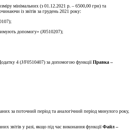
зміру мінімальних (з 01.12.2021 р. – 6500,00 грн) та
чинаючи із звітів за грудень 2021 року:
0107);
тримують допомогу» (J0510207);
одатку 4 (J/F0510407) за допомогою функції
Правка –
аних за поточний період та аналогічний період минулого року,
них звітів у разі, якщо під час виконання функції
Файл –