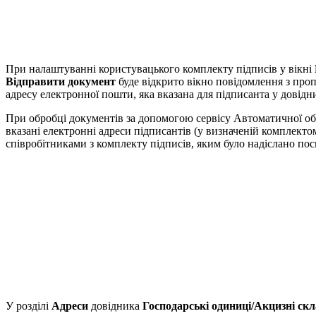
При налаштуванні користувацького комплекту підписів у вікні
Відправити документ
буде відкрито вікно повідомлення з пр
адресу електронної пошти, яка вказана для підписанта у довід
При обробці документів за допомогою сервісу Автоматичної об
вказані електронні адреси підписантів (у визначеній комплект
співробітниками з комплекту підписів, яким було надіслано по
У розділі
Адреси
довідника
Господарські одиниці/Акцизні ск