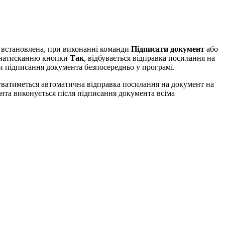
 встановлена, при виконанні команди
Підписати документ
або
о натисканню кнопки
Так
, відбувається відправка посилання на
 підписання документа безпосередньо у програмі.
уватиметься автоматична відправка посилання на документ на
ента виконується після підписання документа всіма