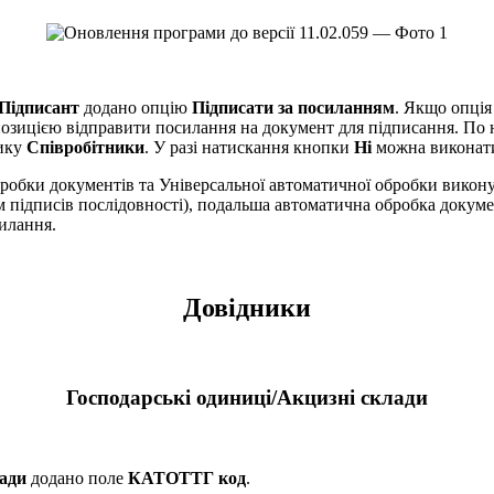
Підписант
додано опцію
Підписати за посиланням
. Якщо опція
опозицією відправити посилання на документ для підписання. П
нику
Співробітники
. У разі натискання кнопки
Ні
можна виконати
робки документів та Універсальної автоматичної обробки викон
ом підписів послідовності), подальша автоматична обробка докум
силання.
Довідники
Господарські одиниці/Акцизні склади
лади
додано поле
КАТОТТГ код
.