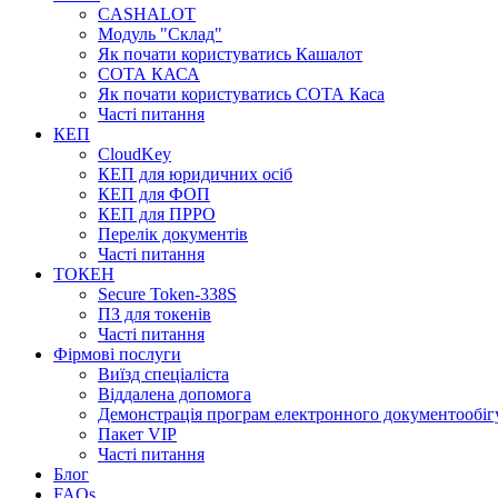
CASHALOT
Модуль "Склад"
Як почати користуватись Кашалот
СОТА КАСА
Як почати користуватись СОТА Каса
Часті питання
КЕП
CloudKey
КЕП для юридичних осіб
КЕП для ФОП
КЕП для ПРРО
Перелік документів
Часті питання
ТОКЕН
Secure Token-338S
ПЗ для токенів
Часті питання
Фірмові послуги
Виїзд спеціаліста
Віддалена допомога
Демонстрація програм електронного документообіг
Пакет VIP
Часті питання
Блог
FAQs