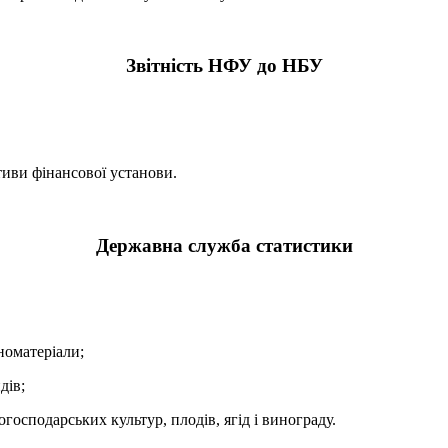
Звітність НФУ до НБУ
тиви фінансової установи.
Державна служба статистики
номатеріали;
дів;
огосподарських культур, плодів, ягід і винограду.