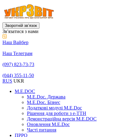
Зворотній звʼязок
Зв'язатися з нами
Наш Вайбер
Наш Телеграм
(097) 823-73-73
(044) 355-11-50
RUS
UKR
M.E.DOC
M.E.Doc. Держава
M.E.Doc. Бізнес
Додаткові модулі M.E.Doc
Рішення для роботи з е-ТТН
Демонстраційна версія M.E.DOC
Оновлення M.E.Doc
Часті питання
ПРРО