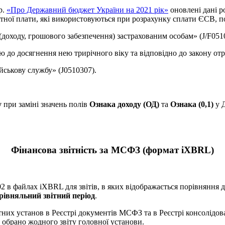
р.
«Про Державний бюджет України на 2021 рік»
оновлені дані ро
ітної плати, які використовуються при розрахунку сплати ЄСВ, по
 (доходу, грошового забезпечення) застрахованим особам» (J/F051
ною до досягнення нею трирічного віку та відповідно до закону о
ійськову службу» (J0510307).
у
при заміні значень полів
Ознака доходу (ОД)
та
Ознака (0,1)
у Д
Фінансова звітність за МСФЗ (формат iXBRL)
 в файлах iXBRL для звітів, в яких відображається порівняння д
рівняльний звітний період
.
тних установ в Реєстрі документів МСФЗ та в Реєстрі консолідова
 обрано жодного звіту головної установи.