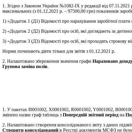
1. Згідно з Законом України №1082-IX у редакції від 07.11.2021 
максимальних (з 01.12.2021 р. – 97500,00 грн) показників зароб
1) «Додаток 1 (Д1) Відомості про нарахування заробітної плати
2) «Додаток 2 (Д2) Відомості про осіб, які доглядають за дити
3) «Додаток 3 (Д3) Відомості про осіб, які проходять строкову в
Норми починають діяти тільки для звітів з 01.12.2021 р.
2. Налаштовано збереження значення графи
Нараховано доход
Групова заміна полів
.
1. У пакетах I0001002, X0001002, R0001002, Y0001002, B0001002
змінено назви граф таблиць з
Попередній звітний період
на
По
2. Налаштовано створення консолідованого звіту з даних підзві
Створити консолідований
в Реєстрі документів МСФЗ не було