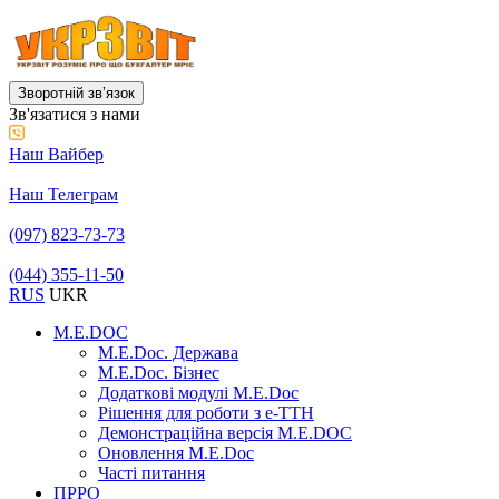
Зворотній звʼязок
Зв'язатися з нами
Наш Вайбер
Наш Телеграм
(097) 823-73-73
(044) 355-11-50
RUS
UKR
M.E.DOC
M.E.Doc. Держава
M.E.Doc. Бізнес
Додаткові модулі M.E.Doc
Рішення для роботи з е-ТТН
Демонстраційна версія M.E.DOC
Оновлення M.E.Doc
Часті питання
ПРРО