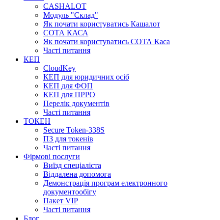
CASHALOT
Модуль "Склад"
Як почати користуватись Кашалот
СОТА КАСА
Як почати користуватись СОТА Каса
Часті питання
КЕП
CloudKey
КЕП для юридичних осіб
КЕП для ФОП
КЕП для ПРРО
Перелік документів
Часті питання
ТОКЕН
Secure Token-338S
ПЗ для токенів
Часті питання
Фірмові послуги
Виїзд спеціаліста
Віддалена допомога
Демонстрація програм електронного
документообігу
Пакет VIP
Часті питання
Блог