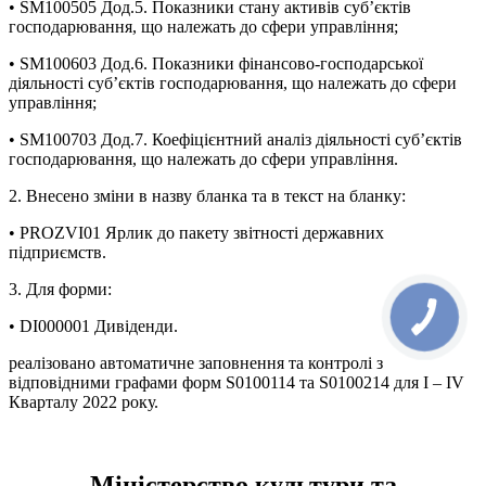
• SM100505 Дод.5. Показники стану активів суб’єктів
господарювання, що належать до сфери управління;
• SM100603 Дод.6. Показники фінансово-господарської
діяльності суб’єктів господарювання, що належать до сфери
управління;
• SM100703 Дод.7. Коефіцієнтний аналіз діяльності суб’єктів
господарювання, що належать до сфери управління.
2. Внесено зміни в назву бланка та в текст на бланку:
• PROZVI01 Ярлик до пакету звітності державних
підприємств.
3. Для форми:
• DI000001 Дивіденди.
реалізовано автоматичне заповнення та контролі з
відповідними графами форм S0100114 та S0100214 для І – IV
Кварталу 2022 року.
Міністерство культури та