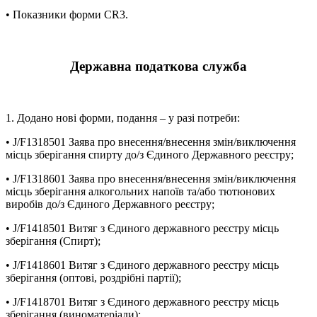
• Показники форми CR3.
Державна податкова служба
1. Додано нові форми, подання – у разі потреби:
• J/F1318501 Заява про внесення/внесення змін/виключення
місць зберігання спирту до/з Єдиного Державного реєстру;
• J/F1318601 Заява про внесення/внесення змін/виключення
місць зберігання алкогольних напоїв та/або тютюнових
виробів до/з Єдиного Державного реєстру;
• J/F1418501 Витяг з Єдиного державного реєстру місць
зберігання (Спирт);
• J/F1418601 Витяг з Єдиного державного реєстру місць
зберігання (оптові, роздрібні партії);
• J/F1418701 Витяг з Єдиного державного реєстру місць
зберігання (виноматеріали);