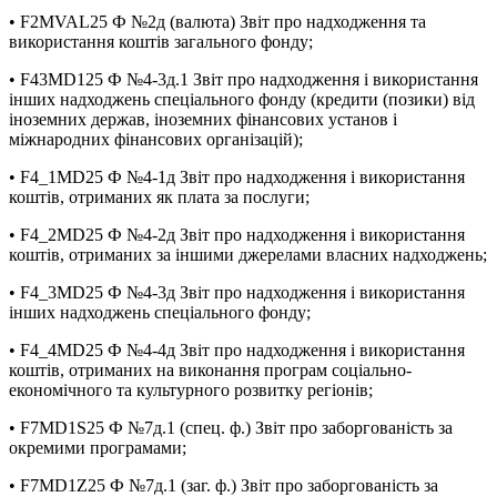
• F2MVAL25 Ф №2д (валюта) Звіт про надходження та
використання коштів загального фонду;
• F43MD125 Ф №4-3д.1 Звіт про надходження і використання
інших надходжень спеціального фонду (кредити (позики) від
іноземних держав, іноземних фінансових установ і
міжнародних фінансових організацій);
• F4_1MD25 Ф №4-1д Звіт про надходження і використання
коштів, отриманих як плата за послуги;
• F4_2MD25 Ф №4-2д Звіт про надходження і використання
коштів, отриманих за іншими джерелами власних надходжень;
• F4_3MD25 Ф №4-3д Звіт про надходження і використання
інших надходжень спеціального фонду;
• F4_4MD25 Ф №4-4д Звіт про надходження і використання
коштів, отриманих на виконання програм соціально-
економічного та культурного розвитку регіонів;
• F7MD1S25 Ф №7д.1 (спец. ф.) Звіт про заборгованість за
окремими програмами;
• F7MD1Z25 Ф №7д.1 (заг. ф.) Звіт про заборгованість за