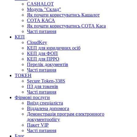
CASHALOT
Модуль "Склад"
Як почати користуватись Кашалот
СОТА КАСА
Як почати користуватись СОТА Каса
Часті питання
КЕП
CloudKey
КЕП для юридичних осіб
КЕП для ФОП
КЕП для ПРРО
Перелік документів
Часті питання
ТОКЕН
Secure Token-338S
ПЗ для токенів
Часті питання
Фірмові послуги
Виїзд спеціаліста
Віддалена допомога
Демонстрація програм електронного
документообігу
Пакет VIP
Часті питання
Блог