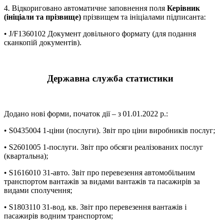
4. Відкориговано автоматичне заповнення поля
Керівник
(ініціали та прізвище)
прізвищем та ініціалами підписанта:
• J/F1360102 Документ довільного формату (для подання
сканкопій документів).
Державна служба статистики
Додано нові форми, початок дії – з 01.01.2022 р.:
• S0435004 1-ціни (послуги). Звіт про ціни виробників послуг;
• S2601005 1-послуги. Звіт про обсяги реалізованих послуг
(квартальна);
• S1616010 31-авто. Звіт про перевезення автомобільним
транспортом вантажів за видами вантажів та пасажирів за
видами сполучення;
• S1803110 31-вод. кв. Звіт про перевезення вантажів і
пасажирів водним транспортом;