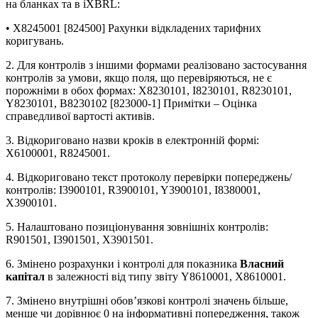
на бланках та в iXBRL:
• Х8245001 [824500] Рахунки відкладених тарифних
коригувань.
2. Для контролів з іншими формами реалізовано застосування
контролів за умови, якщо поля, що перевіряються, не є
порожніми в обох формах: X8230101, I8230101, R8230101,
Y8230101, B8230102 [823000-1] Примітки – Оцінка
справедливої вартості активів.
3. Відкориговано назви кроків в електронній формі:
X6100001, R8245001.
4. Відкориговано текст протоколу перевірки попереджень/
контролів: I3900101, R3900101, Y3900101, I8380001,
X3900101.
5. Налаштовано позиціонування зовнішніх контролів:
R901501, I3901501, X3901501.
6. Змінено розрахунки і контролі для показника
Власний
капітал
в залежності від типу звіту Y8610001, X8610001.
7. Змінено внутрішні обов’язкові контролі значень більше,
менше чи дорівнює 0 на інформативні попередження, також