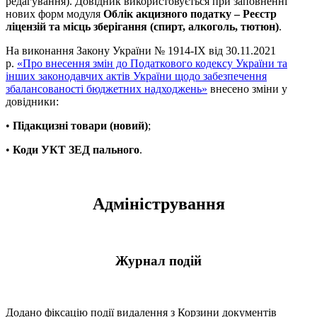
редагування). Довідник використовується при заповненні
нових форм модуля
Облік акцизного податку – Реєстр
ліцензій та місць зберігання (спирт, алкоголь, тютюн)
.
На виконання Закону України № 1914-IX від 30.11.2021
р.
«Про внесення змін до Податкового кодексу України та
інших законодавчих актів України щодо забезпечення
збалансованості бюджетних надходжень»
внесено зміни у
довідники:
•
Підакцизні товари (новий)
;
•
Коди УКТ ЗЕД пального
.
Адміністрування
Журнал подій
Додано фіксацію події видалення з Корзини документів