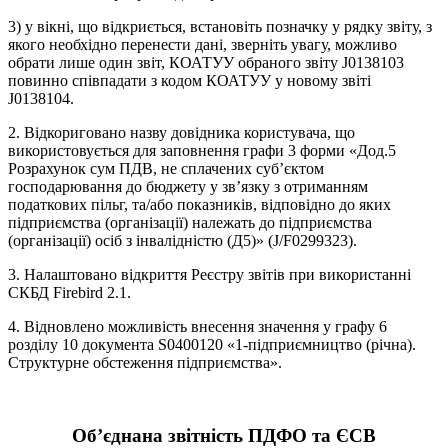
3) у вікні, що відкриється, встановіть позначку у рядку звіту, з
якого необхідно перенести дані, зверніть увагу, можливо
обрати лише один звіт, КОАТУУ обраного звіту J0138103
повинно співпадати з кодом КОАТУУ у новому звіті
J0138104.
2. Відкориговано назву довідника користувача, що
використовується для заповнення графи 3 форми «Дод.5
Розрахунок сум ПДВ, не сплачених суб’єктом
господарювання до бюджету у зв’язку з отриманням
податкових пільг, та/або показників, відповідно до яких
підприємства (організації) належать до підприємства
(організації) осіб з інвалідністю (Д5)» (J/F0299323).
3. Налаштовано відкриття Реєстру звітів при використанні
СКБД Firebird 2.1.
4. Відновлено можливість внесення значення у графу 6
розділу 10 документа S0400120 «1-підприємництво (річна).
Структурне обстеження підприємства».
Об’єднана звітність ПДФО та ЄСВ