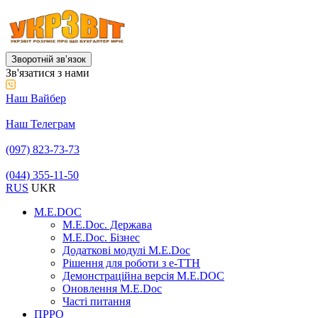
Зворотній звʼязок
Зв'язатися з нами
Наш Вайбер
Наш Телеграм
(097) 823-73-73
(044) 355-11-50
RUS
UKR
M.E.DOC
M.E.Doc. Держава
M.E.Doc. Бізнес
Додаткові модулі M.E.Doc
Рішення для роботи з е-ТТН
Демонстраційна версія M.E.DOC
Оновлення M.E.Doc
Часті питання
ПРРО