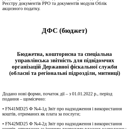
Реєстру документів РРО та документів модуля Облік
акцизного податку.
ДФС (бюджет)
Бюджетна, кошторисна та спеціальна
управлінська звітність для підвідомчих
організацій Державної фіскальної служби
(обласні та регіональні підрозділи, митниці)
Додано нові форми, початок дії – з 01.01.2022 р., період
подання – щомісячно:
• FN41MD25 Ф №4-1д Звіт про надходження і використання
коштів, отриманих як плата за послуги;
• FN42MD25 Ф №4-2д Звіт про надходження і використання
коштів, отриманих за іншими джерелами власних надходжень;