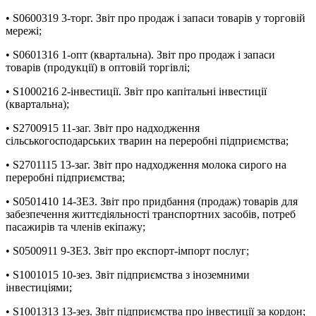
• S0600319 3-торг. Звіт про продаж і запаси товарів у торговій
мережі;
• S0601316 1-опт (квартальна). Звіт про продаж і запаси
товарів (продукції) в оптовій торгівлі;
• S1000216 2-інвестиції. Звіт про капітальні інвестиції
(квартальна);
• S2700915 11-заг. Звіт про надходження
сільськогосподарських тварин на переробні підприємства;
• S2701115 13-заг. Звіт про надходження молока сирого на
переробні підприємства;
• S0501410 14-ЗЕЗ. Звіт про придбання (продаж) товарів для
забезпечення життєдіяльності транспортних засобів, потреб
пасажирів та членів екіпажу;
• S0500911 9-ЗЕЗ. Звіт про експорт-імпорт послуг;
• S1001015 10-зез. Звіт підприємства з іноземними
інвестиціями;
• S1001313 13-зез. Звіт підприємства про інвестиції за кордон;