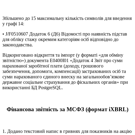
Збільшено до 15 максимальну кількість символів для введення
у графі 14:
• J/F0510607 Додаток 6 (Д6) Відомості про наявність підстав
для обліку стажу окремим категоріям осіб відповідно до
законодавства.
Відкориговано відкриття та імпорт (у форматі «для обміну
звітністю») документа E0400I01 «Додаток 4 Звіт про суми
нарахованої заробітної плати (доходу, грошового
забезпечення, допомоги, компенсації) застрахованих осіб та
суми нарахованого єдиного внеску на загальнообов’язкове
державне соціальне страхування до фіскальних органів» при
використанні БД PostgreSQL.
Фінансова звітність за МСФЗ (формат iXBRL)
1. Додано текстовий напис в гривнях для показників на акцію