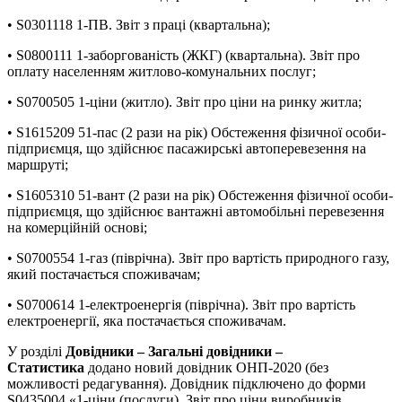
• S0301118 1-ПВ. Звіт з праці (квартальна);
• S0800111 1-заборгованість (ЖКГ) (квартальна). Звіт про
оплату населенням житлово-комунальних послуг;
• S0700505 1-ціни (житло). Звіт про ціни на ринку житла;
• S1615209 51-пас (2 рази на рік) Обстеження фізичної особи-
підприємця, що здійснює пасажирські автоперевезення на
маршруті;
• S1605310 51-вант (2 рази на рік) Обстеження фізичної особи-
підприємця, що здійснює вантажні автомобільні перевезення
на комерційній основі;
• S0700554 1-газ (піврічна). Звіт про вартість природного газу,
який постачається споживачам;
• S0700614 1-електроенергія (піврічна). Звіт про вартість
електроенергії, яка постачається споживачам.
У розділі
Довідники – Загальні довідники –
Статистика
додано новий довідник ОНП-2020 (без
можливості редагування). Довідник підключено до форми
S0435004 «1-ціни (послуги). Звіт про ціни виробників