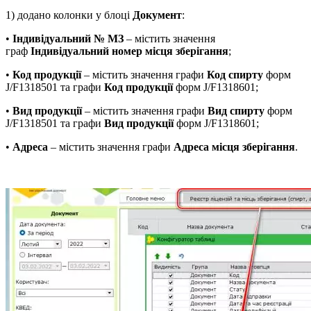
1) додано колонки у блоці
Документ
:
•
Індивідуальний № МЗ
– містить значення
граф
Індивідуальний номер місця зберігання
;
•
Код продукції
– містить значення графи
Код спирту
форм
J/F1318501 та графи
Код продукції
форм J/F1318601;
•
Вид продукції
– містить значення графи
Вид спирту
форм
J/F1318501 та графи
Вид продукції
форм J/F1318601;
•
Адреса
– містить значення графи
Адреса місця зберігання
.