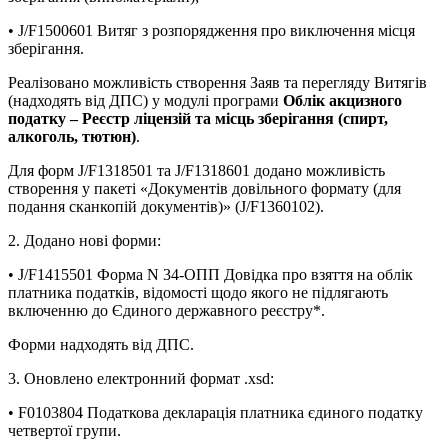
• J/F1500601 Витяг з розпорядження про виключення місця
зберігання.
Реалізовано можливість створення Заяв та перегляду Витягів
(надходять від ДПС) у модулі програми
Облік акцизного
податку – Реєстр ліцензій та місць зберігання (спирт,
алкоголь, тютюн)
.
Для форм J/F1318501 та J/F1318601 додано можливість
створення у пакеті «Документів довільного формату (для
подання сканкопій документів)» (J/F1360102).
2. Додано нові форми:
• J/F1415501 Форма N 34-ОПП Довідка про взяття на облік
платника податків, відомості щодо якого не підлягають
включенню до Єдиного державного реєстру*.
Форми надходять від ДПС.
3. Оновлено електронний формат .xsd:
• F0103804 Податкова декларація платника єдиного податку
четвертої групи.