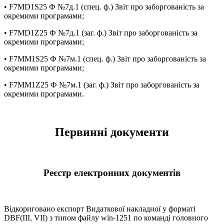
• F7MD1S25 Ф №7д.1 (спец. ф.) Звіт про заборгованість за
окремими програмами;
• F7MD1Z25 Ф №7д.1 (заг. ф.) Звіт про заборгованість за
окремими програмами;
• F7MM1S25 Ф №7м.1 (спец. ф.) Звіт про заборгованість за
окремими програмами;
• F7MM1Z25 Ф №7м.1 (заг. ф.) Звіт про заборгованість за
окремими програмами.
Первинні документи
Реєстр електронних документів
Відкориговано експорт Видаткової накладної у форматі
DBF(III, VII) з типом файлу win-1251 по команді головного