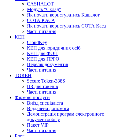
CASHALOT
Модуль "Склад"
Як почати користуватись Кашалот
СОТА КАСА
Як почати користуватись СОТА Каса
Часті питання
КЕП
CloudKey
КЕП для юридичних осіб
КЕП для ФОП
КЕП для ПРРО
Перелік документів
Часті питання
ТОКЕН
Secure Token-338S
ПЗ для токенів
Часті питання
Фірмові послуги
Виїзд спеціаліста
Віддалена допомога
Демонстрація програм електронного
документообігу
Пакет VIP
Часті питання
Блог