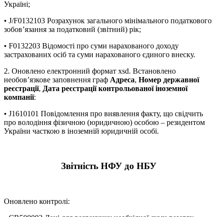
Україні;
• J/F0132103 Розрахунок загального мінімального податкового
зобов’язання за податковий (звітний) рік;
• F0132203 Відомості про суми нарахованого доходу
застрахованих осіб та суми нарахованого єдиного внеску.
2. Оновлено електронний формат xsd. Встановлено
необов’язкове заповнення граф
Адреса
,
Номер державної
реєстрації
,
Дата реєстрації контрольованої іноземної
компанії
:
• J1610101 Повідомлення про виявлення факту, що свідчить
про володіння фізичною (юридичною) особою – резидентом
України часткою в іноземній юридичній особі.
Звітність НФУ до НБУ
Оновлено контролі: