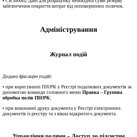
• CR500002 Дані для розрахунку необхідної суми резерву
забезпечення покриття витрат від неповернених позичок.
Адміністрування
Журнал подій
Додано фіксацію подій:
• при коригуванні ПН/РК у Реєстрі податкових документів за
допомогою команди головного меню
Правка – Групова
обробка полів ПН/РК
;
• при виконанні друку документа у Реєстрі електронних
документів із реєстру та з вікна відкритого документа.
Управління ролями – Доступ до підсистем