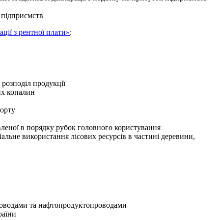
 підприємств
ції з рентної плати»
:
 розподіл продукції
их копалин
порту
овленої в порядку рубок головного користування
ціальне використання лісових ресурсів в частині деревини,
проводами та нафтопродуктопроводами
раїни