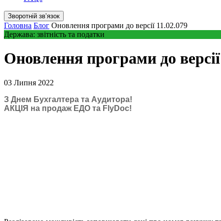
Зворотній звʼязок
Головна
Блог
Оновлення програми до версії 11.02.079
Держава: звітність та податки
Оновлення програми до версії 
03 Липня 2022
З Днем Бухгалтера та Аудитора!
АКЦІЯ на продаж ЕДО та FlyDoc!