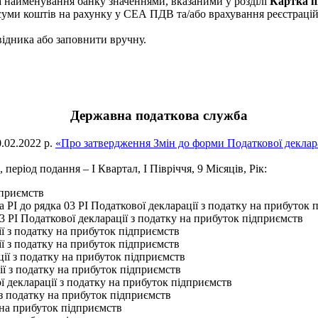
а найменування банку значеннями, вказаними у розділі
Картка п
уми коштів на рахунку у СЕА ПДВ та/або врахування реєстраційн
відника або заповнити вручну.
Державна податкова служба
.02.2022 р.
«Про затвердження Змін до форми Податкової деклара
, період подання – І Квартал, І Півріччя, 9 Місяців, Рік:
дприємств
 РІ до рядка 03 РІ Податкової декларації з податку на прибуток 
3 РІ Податкової декларації з податку на прибуток підприємств
ї з податку на прибуток підприємств
ї з податку на прибуток підприємств
ії з податку на прибуток підприємств
ї з податку на прибуток підприємств
ї декларації з податку на прибуток підприємств
 з податку на прибуток підприємств
 на прибуток підприємств