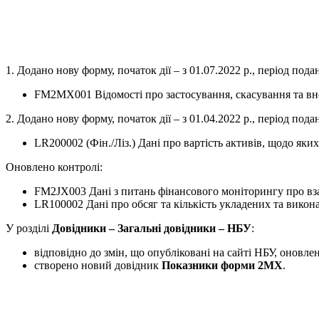
1. Додано нову форму, початок дії – з 01.07.2022 р., період пода
FM2MX001 Відомості про застосування, скасування та вне
2. Додано нову форму, початок дії – з 01.04.2022 р., період под
LR200002 (Фін./Ліз.) Дані про вартість активів, щодо як
Оновлено контролі:
FM2JX003 Дані з питань фінансового моніторингу про вза
LR100002 Дані про обсяг та кількість укладених та викон
У розділі
Довідники – Загальні довідники – НБУ
:
відповідно до змін, що опубліковані на сайті НБУ, оновл
створено новий довідник
Показники форми 2MX
.