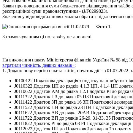
Реалізовано можливість заповнювати дані про номер рахунку т
Заяви про повернення суми бюджетного відшкодування та/або с
реєстраційної суми правонаступника» (J/F0299823).
Значення у відповідних полях можна обрати з підключеного до
За замовчуванням ці поля звіту незаповнені.
На виконання наказу Міністерства фінансів України № 58 від 10
втратили чинність, деяких наказів»
:
1. Додано нову версію пакета звітів, початок дії – з 01.07.2022 р.
J0100122 Податкова декларація з податку на прибуток пі
J0110322 Додаток ЦП до рядків 4.1.3 ЦП, 4.1.4 ЦП додатка
J0110622 Додаток АМ до рядка 1.2.1 додатка РІ до рядка 0
J0111322 Додаток ПЗ до рядка 05 ПЗ Податкової деклараці
J0111422 Додаток ЗП до рядка 16 ЗП Податкової деклараці
J0111522 Додаток ПН до рядка 23 ПН Податкової декларац
J0111622 Додаток АВ до рядка 20АВ Податкової деклараці
J0111722 Додаток ВП до рядків 26-29, 31-33, 35 Податково
J0111822 Додаток РІ до рядка 03 РІ Податкової декларації
J0112022 Додаток ПП до Податкової декларації з податку