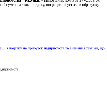
ідприємства – Рахунки
, у відповідних полях звіту «Додаток 4.
ої суми платника податку, що реорганізується, в обрахунку
ції з податку на прибуток підприємств та визнання такими, що
підприємств