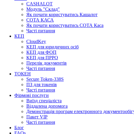
CASHALOT
Модуль "Склад"
Як почати користуватись Кашалот
СОТА КАСА
Як почати користуватись СОТА Каса
Часті питання
КЕП
CloudKey
КЕП для юридичних осіб
КЕП для ФОП
КЕП для ПРРО
Перелік документів
Часті питання
ТОКЕН
Secure Token-338S
ПЗ для токенів
Часті питання
Фірмові послуги
Виїзд спеціаліста
Віддалена допомога
Демонстрація програм електронного документообіг
Пакет VIP
Часті питання
Блог
FAQs