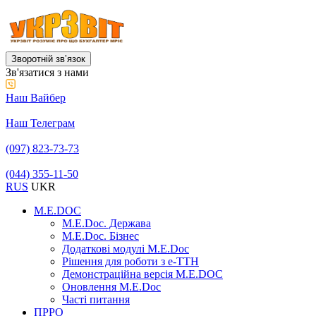
Зворотній звʼязок
Зв'язатися з нами
Наш Вайбер
Наш Телеграм
(097) 823-73-73
(044) 355-11-50
RUS
UKR
M.E.DOC
M.E.Doc. Держава
M.E.Doc. Бізнес
Додаткові модулі M.E.Doc
Рішення для роботи з е-ТТН
Демонстраційна версія M.E.DOC
Оновлення M.E.Doc
Часті питання
ПРРО