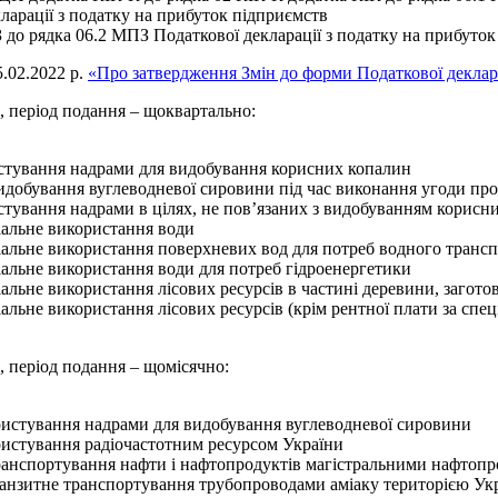
арації з податку на прибуток підприємств
до рядка 06.2 МПЗ Податкової декларації з податку на прибуток
5.02.2022 р.
«Про затвердження Змін до форми Податкової деклара
р., період подання – щоквартально:
ристування надрами для видобування корисних копалин
видобування вуглеводневої сировини під час виконання угоди про
истування надрами в цілях, не пов’язаних з видобуванням корисн
ціальне використання води
ціальне використання поверхневих вод для потреб водного транс
ціальне використання води для потреб гідроенергетики
ціальне використання лісових ресурсів в частині деревини, загот
іальне використання лісових ресурсів (крім рентної плати за спе
р., період подання – щомісячно:
користування надрами для видобування вуглеводневої сировини
ористування радіочастотним ресурсом України
а транспортування нафти і нафтопродуктів магістральними нафто
 транзитне транспортування трубопроводами аміаку територією Ук