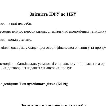
Звітність НФУ до НБУ
ння – у разі потреби:
сення змін до персональних спеціальних економічних та інших 
ання – щоквартально:
их лізингодавцем укладені договори фінансового лізингу та про 
ємодію небанківських установ зі спеціально уповноваженим орга
аних договорів з надання фінансових послуг
ено довідник
Тип публічного діяча (K019)
;
Державна казначейська служба