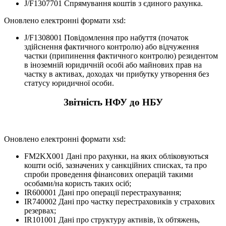
J/F1307701 Спрямування коштів з єдиного рахунка.
Оновлено електронні формати xsd:
J/F1308001 Повідомлення про набуття (початок
здійснення фактичного контролю) або відчуження
частки (припинення фактичного контролю) резидентом
в іноземній юридичній особі або майнових прав на
частку в активах, доходах чи прибутку утворення без
статусу юридичної особи.
Звітність НФУ до НБУ
Оновлено електронні формати xsd:
FM2KX001 Дані про рахунки, на яких обліковуються
кошти осіб, зазначених у санкційних списках, та про
спроби проведення фінансових операцій такими
особами/на користь таких осіб;
IR600001 Дані про операції перестрахування;
IR740002 Дані про частку перестраховиків у страхових
резервах;
IR101001 Дані про структуру активів, їх обтяжень,