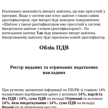
Реалізовано можливість імпорту шаблона, що вже присутній у
програмі. Якщо у системі вже існує шаблон з таким самим
ідентифікатором, при імпорті буде виведене повідомлення:
«Шаблон з таким ідентифікатором вже присутній в системі.
Імпортувати шаблон з новим ідентифікатором?». По
натисканню кнопки
Так
буде виконано імпорт шаблона.
Імпортованому шаблону буде присвоєно новий ідентифікатор.
Облік ПДВ
Реєстр виданих та отриманих податкових
накладних
При ручному заповненні інформації по ПН/РК зі ставкою 14%
налаштовано відображення даних у колонках
14%, вартість
без ПДВ
і
14%, сума ПДВ
на вкладці
Отримані
та колонках
14%, база оподаткування
і
14%, сума ПДВ
на вкладці
Видані
після збереження реєстру.