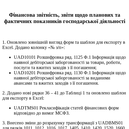
Фінансова звітність, звіти щодо планових та
фактичних показників господарської діяльності
1. Оновлено зовнішній вигляд форм та шаблон для експорту в
Еxcel. Додано колонку «№ з/п»:
UAD10101 Розшифровка ряд. 1125 Ф.1 Інформація щодо
наявної дебіторської заборгованості за товари, роботи,
послуги та вжитих заходів з її погашення;
UAD10201 Розшифровка ряд. 1130 Ф.1 Інформація щодо
наявної дебіторської заборгованості за виданими
авансами та вжитих заходів з її погашення.
2. Додано нові рядки 36 – 41 до Таблиці 1 та оновлено шаблон
для експорту в Еxcel:
UADTMS01 Рекласифікація статей фінансових форм
відповідно до вимог МСФЗ.
3. Внесено зміни до розрахунку трансформації з UADBMS01
для рядків 1011, 1012, 1016, 1017, 1405, 1410, 1420, 1520, 1660,