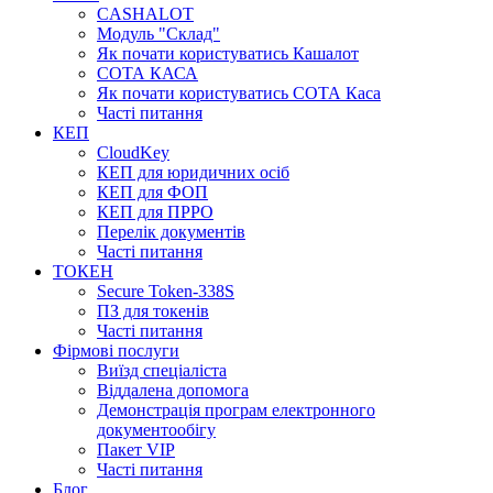
CASHALOT
Модуль "Склад"
Як почати користуватись Кашалот
СОТА КАСА
Як почати користуватись СОТА Каса
Часті питання
КЕП
CloudKey
КЕП для юридичних осіб
КЕП для ФОП
КЕП для ПРРО
Перелік документів
Часті питання
ТОКЕН
Secure Token-338S
ПЗ для токенів
Часті питання
Фірмові послуги
Виїзд спеціаліста
Віддалена допомога
Демонстрація програм електронного
документообігу
Пакет VIP
Часті питання
Блог