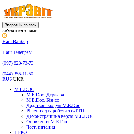
Зворотній звʼязок
Зв'язатися з нами
Наш Вайбер
Наш Телеграм
(097) 823-73-73
(044) 355-11-50
RUS
UKR
M.E.DOC
M.E.Doc. Держава
M.E.Doc. Бізнес
Додаткові модулі M.E.Doc
Рішення для роботи з е-ТТН
Демонстраційна версія M.E.DOC
Оновлення M.E.Doc
Часті питання
ПРРО