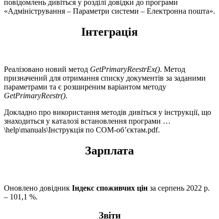
повідомлень дивіться у розділі довідки до програми
«Адміністрування – Параметри системи – Електронна пошта».
Інтеграція
Реалізовано новий метод
GetPrimaryReestrEx()
. Метод
призначений для отримання списку документів за заданими
параметрами та є розширеним варіантом методу
GetPrimaryReestr()
.
Докладно про використання методів дивіться у інструкції, що
знаходиться у каталозі встановлення програми …
\help\manuals\Інструкція по COM-об’єктам.pdf.
Зарплата
Оновлено довідник
Індекс споживчих цін
за серпень 2022 р.
– 101,1 %.
Звіти