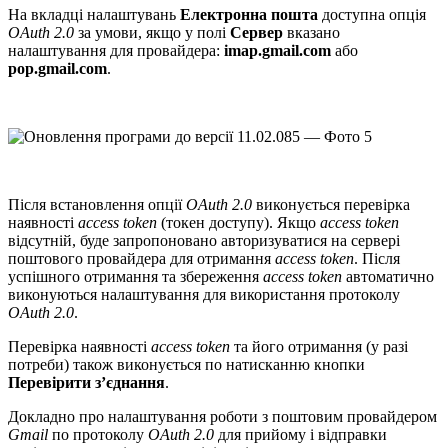
На вкладці налаштувань
Електронна пошта
доступна опція
ОAuth 2.0
за умови, якщо у полі
Сервер
вказано
налаштування для провайдера:
imap.gmail.com
або
pop.gmail.com
.
Після встановлення опції
ОAuth 2.0
виконується перевірка
наявності
access token
(токен доступу). Якщо
access token
відсутній, буде запропоновано авторизуватися на сервері
поштового провайдера для отримання
access token
. Після
успішного отримання та збереження
access token
автоматично
виконуються налаштування для використання протоколу
ОAuth 2.0
.
Перевірка наявності
access token
та його отримання (у разі
потреби) також виконується по натисканню кнопки
Перевірити з’єднання
.
Докладно про налаштування роботи з поштовим провайдером
Gmail
по протоколу
ОAuth 2.0
для прийому і відправки