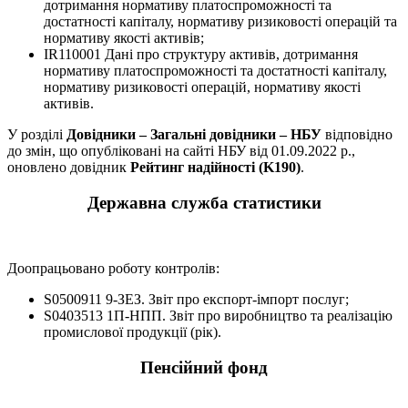
дотримання нормативу платоспроможності та
достатності капіталу, нормативу ризиковості операцій та
нормативу якості активів;
IR110001 Дані про структуру активів, дотримання
нормативу платоспроможності та достатності капіталу,
нормативу ризиковості операцій, нормативу якості
активів.
У розділі
Довідники – Загальні довідники – НБУ
відповідно
до змін, що опубліковані на сайті НБУ від 01.09.2022 р.,
оновлено довідник
Рейтинг надійності (K190)
.
Державна служба статистики
Доопрацьовано роботу контролів:
S0500911 9-ЗЕЗ. Звіт про експорт-імпорт послуг;
S0403513 1П-НПП. Звіт про виробництво та реалізацію
промислової продукції (рік).
Пенсійний фонд