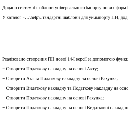
Додано системні шаблони універсального імпорту нових форм П
У каталог «…\help\Стандартні шаблони для ун.імпорту ПН, дод
Реалізовано створення ПН нової 14-ї версії за допомогою функ
− Створити Податкову накладну на основі Акту;
− Створити Акт та Податкову накладну на основі Рахунка;
− Створити Видаткову накладну та Податкову накладну на осно
− Створити Податкову накладну на основі Рахунка;
− Створити Податкову накладну на основі Видаткової накладно