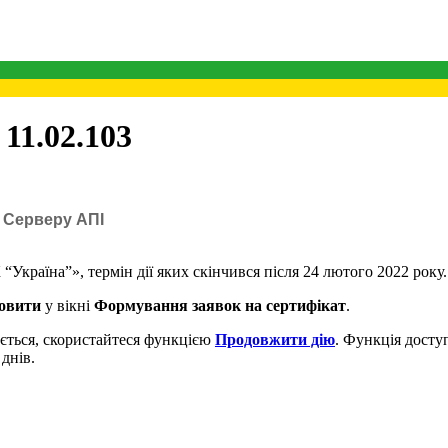
11.02.103
ю Серверу АПІ
раїна”», термін дії яких скінчився після 24 лютого 2022 року.
овити
у вікні
Формування заявок на сертифікат
.
чується, скористайтеся функцією
Продовжити дію
. Функція досту
 днів.