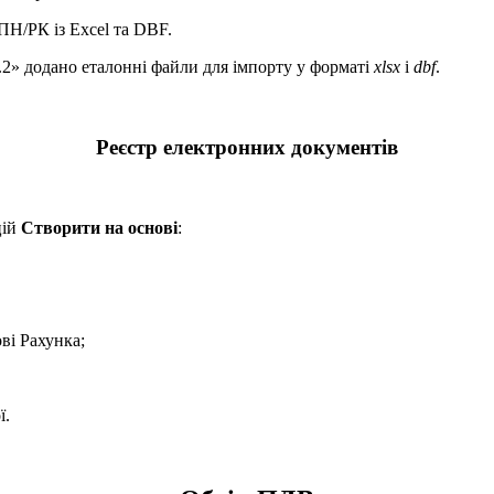
Н/РК із Excel та DBF.
.2» додано еталонні файли для імпорту у форматі
xlsx
і
dbf
.
Реєстр електронних документів
цій
Створити на основі
:
ві Рахунка;
ї.