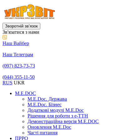
Зворотній звʼязок
Зв'язатися з нами
Наш Вайбер
Наш Телеграм
(097) 823-73-73
(044) 355-11-50
RUS
UKR
M.E.DOC
M.E.Doc. Держава
M.E.Doc. Бізнес
Додаткові модулі M.E.Doc
Рішення для роботи з е-ТТН
Демонстраційна версія M.E.DOC
Оновлення M.E.Doc
Часті питання
ПРРО