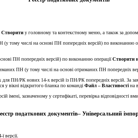
и
Створити
у головному та контекстному меню, а також за допо
ПН (у тому числі на основі ПН попередніх версій) по виконанню 
а основі ПН попередніх версій) по виконанню операції
Створити н
отриманих ПН (у тому числі на основі отриманих ПН попередніх в
х для ПН/РК нових 14-х версій із ПН/РК попередніх версій. За з
ся у вікні відкритого бланка по команді
Файл – Властивості
на 
ій імені, зазначеному у сертифікаті, перевірка відповідності вми
еєстр податкових документів
– Універсальний імпо
ї версії.