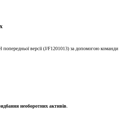
х
 ПН попередньої версії (J/F1201013) за допомогою команди
ридбання необоротних активів
.