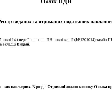
Облік ПДВ
Реєстр виданих та отриманих податкових накладни
ї
нової 14-ї версії на основі ПН нової версії (J/F1201014) та/або
а вкладці
Видані
.
ткових накладних
. В розділ
Отримані
додано колонку
Ознака п