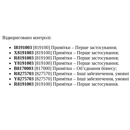
Відкориговано контролі:
I8191003
[819100] Примітки – Перше застосування;
X8191003
[819100] Примітки – Перше застосування;
R8191003
[819100] Примітки – Перше застосування;
Y8191003
[819100] Примітки – Перше застосування;
B8170003
[817000] Примітки – Об’єднання бізнесу;
R8275703
[827570] Примітки – Інші забезпечення, умовні 
Y8275703
[827570] Примітки – Інші забезпечення, умовні 
R8191003
[819100] Примітки – Перше застосування.