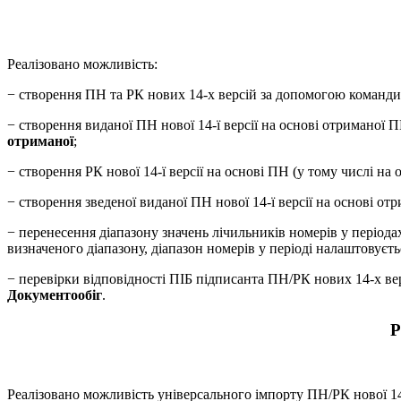
Реалізовано можливість:
− створення ПН та РК нових 14-х версій за допомогою команд
− створення виданої ПН нової 14-ї версії на основі отриманої 
отриманої
;
− створення РК нової 14-ї версії на основі ПН (у тому числі н
− створення зведеної виданої ПН нової 14-ї версії на основі 
− перенесення діапазону значень лічильників номерів у періода
визначеного діапазону, діапазон номерів у періоді налаштовуєть
− перевірки відповідності ПІБ підписанта ПН/РК нових 14-х верс
Документообіг
.
Р
Реалізовано можливість універсального імпорту ПН/РК нової 14-