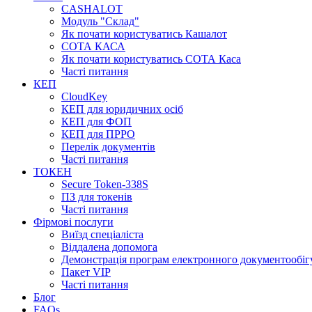
CASHALOT
Модуль "Склад"
Як почати користуватись Кашалот
СОТА КАСА
Як почати користуватись СОТА Каса
Часті питання
КЕП
CloudKey
КЕП для юридичних осіб
КЕП для ФОП
КЕП для ПРРО
Перелік документів
Часті питання
ТОКЕН
Secure Token-338S
ПЗ для токенів
Часті питання
Фірмові послуги
Виїзд спеціаліста
Віддалена допомога
Демонстрація програм електронного документообіг
Пакет VIP
Часті питання
Блог
FAQs