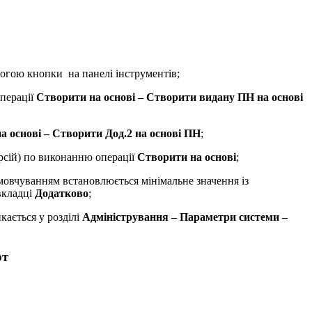
могою кнопки
на панелі інструментів;
операції
Створити на основі – Створити видану ПН на основі
а основі – Створити Дод.2 на основі ПН
;
ерсій) по виконанню операції
Створити на основі
;
амовчуванням встановлюється мінімальне значення із
вкладці
Додатково
;
кається у розділі
Адміністрування – Параметри системи –
рт