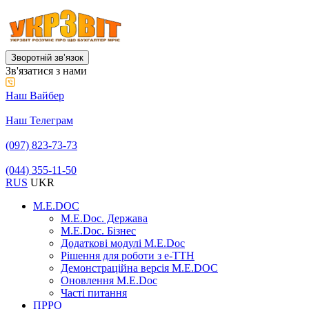
Зворотній звʼязок
Зв'язатися з нами
Наш Вайбер
Наш Телеграм
(097) 823-73-73
(044) 355-11-50
RUS
UKR
M.E.DOC
M.E.Doc. Держава
M.E.Doc. Бізнес
Додаткові модулі M.E.Doc
Рішення для роботи з е-ТТН
Демонстраційна версія M.E.DOC
Оновлення M.E.Doc
Часті питання
ПРРО