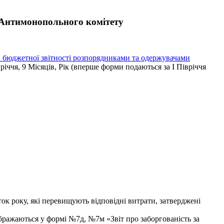
в Антимонопольного комітету
 бюджетної звітності розпорядниками та одержувачами
івріччя, 9 Місяців, Рік (вперше форми подаються за І Півріччя
 року, які перевищують відповідні витрати, затверджені
ображаються у формі №7д, №7м «Звіт про заборгованість за