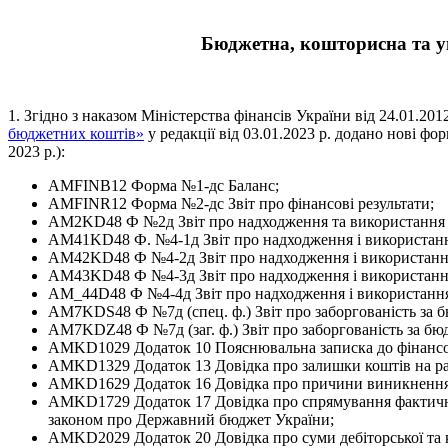
Бюджетна, кошторисна та уп
1. Згідно з наказом Міністерства фінансів України від 24.01.20
бюджетних коштів»
у редакції від 03.01.2023 р. додано нові фор
2023 р.):
AMFINB12 Форма №1-дс Баланс;
AMFINR12 Форма №2-дс Звіт про фінансові результати;
AM2KD48 Ф №2д Звіт про надходження та використання к
AM41KD48 Ф. №4-1д Звіт про надходження і використання
AM42KD48 Ф №4-2д Звіт про надходження і використання
AM43KD48 Ф №4-3д Звіт про надходження і використання
AM_44D48 Ф №4-4д Звіт про надходження і використання 
AM7KDS48 Ф №7д (спец. ф.) Звіт про заборгованість за
AM7KDZ48 Ф №7д (заг. ф.) Звіт про заборгованість за б
AMKD1029 Додаток 10 Пояснювальна записка до фінансов
AMKD1329 Додаток 13 Довідка про залишки коштів на рах
AMKD1629 Додаток 16 Довідка про причини виникнення п
AMKD1729 Додаток 17 Довідка про спрямування фактичних
законом про Державний бюджет України;
AMKD2029 Додаток 20 Довідка про суми дебіторської та кр