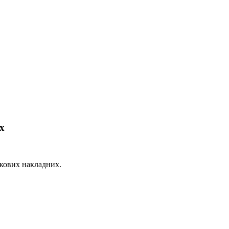
х
ткових накладних.