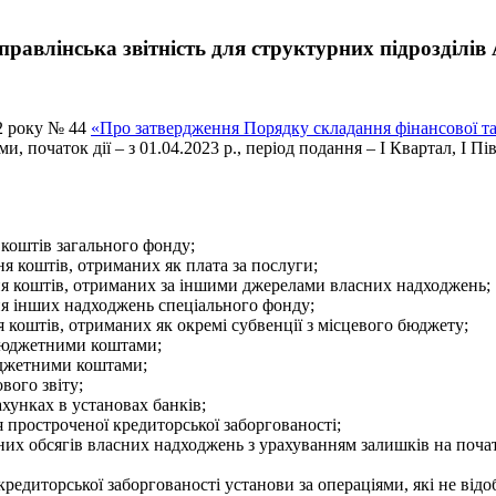
равлінська звітність для структурних підрозділі
12 року № 44
«Про затвердження Порядку складання фінансової та
ми, початок дії – з 01.04.2023 р., період подання – I Квартал, I П
оштів загального фонду;
 коштів, отриманих як плата за послуги;
 коштів, отриманих за іншими джерелами власних надходжень;
 інших надходжень спеціального фонду;
коштів, отриманих як окремі субвенції з місцевого бюджету;
 бюджетними коштами;
юджетними коштами;
ого звіту;
унках в установах банків;
ростроченої кредиторської заборгованості;
 обсягів власних надходжень з урахуванням залишків на початок
едиторської заборгованості установи за операціями, які не від