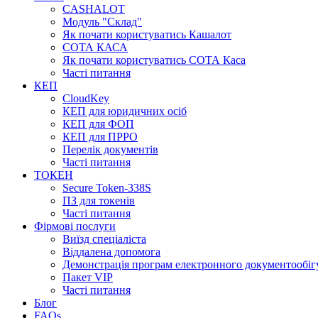
CASHALOT
Модуль "Склад"
Як почати користуватись Кашалот
СОТА КАСА
Як почати користуватись СОТА Каса
Часті питання
КЕП
CloudKey
КЕП для юридичних осіб
КЕП для ФОП
КЕП для ПРРО
Перелік документів
Часті питання
ТОКЕН
Secure Token-338S
ПЗ для токенів
Часті питання
Фірмові послуги
Виїзд спеціаліста
Віддалена допомога
Демонстрація програм електронного документообіг
Пакет VIP
Часті питання
Блог
FAQs