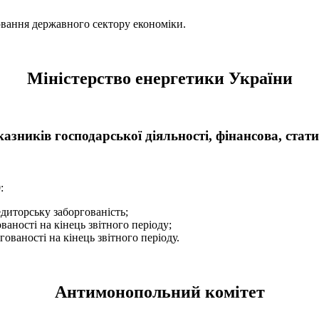
ювання державного сектору економіки.
Міністерство енергетики України
зників господарської діяльності, фінансова, стат
:
дитоpську забоpгованiсть;
аності на кінець звітного періоду;
ваності на кінець звітного періоду.
Антимонопольний комітет