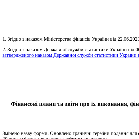
1. Згідно з наказом Міністерства фінансів України від 22.06.20
2. Згідно з наказом Державної служби статистики України від 
затвердженого наказом Державної служби статистики України в
Фінансові плани та звіти про їх виконання, фін
Змінено назву форми. Оновлено граничні терміни подання для фор
30 числа місяця, що настає за звітним кварталом: