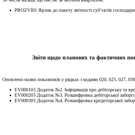
PROZVI01 Ярлик до пакету звітності суб’єктів господар
Звіти щодо планових та фактичних пока
Оновлено назви показників у рядках з кодами 020, 025, 027, 030
EV000103 Додаток №2. Iнформацiя про дебiтоpську та кpе
EV000203 Додаток №3. Розшифровка дебіторської заборгов
EV000303 Додаток №4. Розшифровка кредиторської заборго