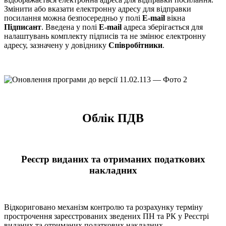
Змінити або вказати електронну адресу для відправки
посилання можна безпосередньо у полі
E-mail
вікна
Підписант
. Введена у полі
E-mail
адреса зберігається для
налаштувань комплекту підписів та не змінює електронну
адресу, зазначену у довіднику
Співробітники
.
Облік ПДВ
Реєстр виданих та отриманих податкових
накладних
Відкориговано механізм контролю та розрахунку терміну
прострочення зареєстрованих зведених ПН та РК у Реєстрі
виданих та отриманих податкових накладних.