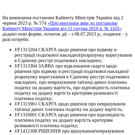
На виконання постанови Кабінету Міністрів України від 2
червня 2023 р. № 574
«Про внесення змін до постанови
Кабінету Міністрів України від 11 грудня 2019 р. № 1165»
додано нові форми, початок дії – з 08.07.2023 р., подання – у
разі потреби:
J/F1313204 СКАРГА щодо рішення про відмову в
реєстрації податкової накладної/розрахунку коригування
в Єдиному реєстрі податкових накладних;
J/F1313304 ЗАЯВА про відкликання скарги щодо
рішення про відмову в реєстрації податкової накладної/
розрахунку коригування в Єдиному реєстрі податкових
накладних, про неврахування таблиці даних платника
податку на додану вартість, про відповідність платника
податку на додану вартість критеріям ризиковості
платника податку;
J/F1315901 СКАРГА щодо рішення про неврахування
таблиці даних платника податку на додану вартість;
J/F1316001 СКАРГА щодо рішення про відповідність
платника податку на додану вартість критеріям
ризиковості платника податку;
J/F1412308 РІШЕННЯ про врахування/неврахування