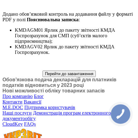
Додано обов’язковий контроль на додавання файлу у форматі
PDF у полі
Пояснювальна записка
:
KMDAGM01 Ярлик до пакету звітності КМДА
Госпрозрахунок для СМП (суб’єктів малого
підприємництва);
KMDAGV02 Ярлик до пакету звітності КМДА
Госпрозрахунок.
Перейти до завантаження
Обовʼязкова подача декларацій для платників
податків відновиться у 2023 році
Нові можливості обліку товарних запасів
Про компанію
Блог
Контакти
Вакансії
M.E.DOC
Підтримка користувачів
Наші послуги
Демонстрація програм електронного
документообігу
CloudKey
FAQs