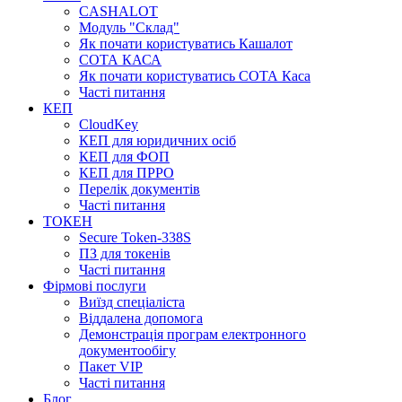
CASHALOT
Модуль "Склад"
Як почати користуватись Кашалот
СОТА КАСА
Як почати користуватись СОТА Каса
Часті питання
КЕП
CloudKey
КЕП для юридичних осіб
КЕП для ФОП
КЕП для ПРРО
Перелік документів
Часті питання
ТОКЕН
Secure Token-338S
ПЗ для токенів
Часті питання
Фірмові послуги
Виїзд спеціаліста
Віддалена допомога
Демонстрація програм електронного
документообігу
Пакет VIP
Часті питання
Блог