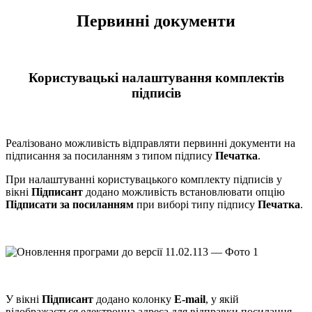
Первинні документи
Користувацькі налаштування комплектів
підписів
Реалізовано можливість відправляти первинні документи на
підписання за посиланням з типом підпису
Печатка
.
При налаштуванні користувацького комплекту підписів у
вікні
Підписант
додано можливість встановлювати опцію
Підписати за посиланням
при виборі типу підпису
Печатка
.
У вікні
Підписант
додано колонку
E-mail
, у якій
відображається електронна адреса для відправки посилання.