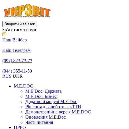
Зворотній звʼязок
Зв'язатися з нами
Наш Вайбер
Наш Телеграм
(097) 823-73-73
(044) 355-11-50
RUS
UKR
M.E.DOC
M.E.Doc. Держава
M.E.Doc. Бізнес
Додаткові модулі M.E.Doc
Рішення для роботи з е-ТТН
Демонстраційна версія M.E.DOC
Оновлення M.E.Doc
Часті питання
ПРРО