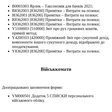
B0001003 Ярлик – Таксономія для банків 2021;
B8362003 [836200] Примітки – Витрати на позики;
I8362003 [836200] Примітки – Витрати на позики;
R8362003 [836200] Примітки – Витрати на позики;
X8362003 [836200] Примітки – Витрати на позики;
Y5100003 [510000] Звіт про рух грошових коштів,
прямий метод;
Y4200103 [420000] Проміжний Звіт про сукупний дохід,
компоненти іншого сукупного доходу, відображені до
оподаткування;
Y8362003 [836200] Примітки – Витрати на позики.
Військкомати
Доопрацьовано заповнення форми:
VM000501 Додаток 5 СПИСКИ персонального
військового обліку.