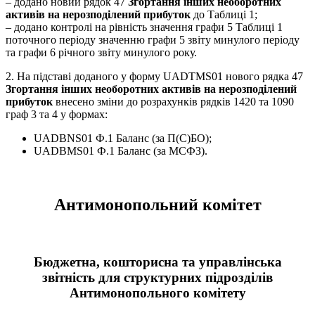
– додано новий рядок 47
Згортання інших необоротних
активів на нерозподілений прибуток
до Таблиці 1;
– додано контролі на рівність значення графи 5 Таблиці 1
поточного періоду значенню графи 5 звіту минулого періоду
та графи 6 річного звіту минулого року.
2. На підставі доданого у форму UADTMS01 нового рядка 47
Згортання інших необоротних активів на нерозподілений
прибуток
внесено зміни до розрахунків рядків 1420 та 1090
граф 3 та 4 у формах:
UADBNS01 Ф.1 Баланс (за П(С)БО);
UADBMS01 Ф.1 Баланс (за МСФЗ).
Антимонопольний комітет
Бюджетна, кошторисна та управлінська
звітність для структурних підрозділів
Антимонопольного комітету