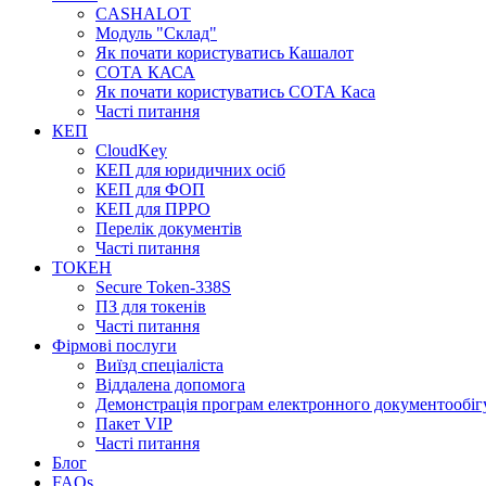
CASHALOT
Модуль "Склад"
Як почати користуватись Кашалот
СОТА КАСА
Як почати користуватись СОТА Каса
Часті питання
КЕП
CloudKey
КЕП для юридичних осіб
КЕП для ФОП
КЕП для ПРРО
Перелік документів
Часті питання
ТОКЕН
Secure Token-338S
ПЗ для токенів
Часті питання
Фірмові послуги
Виїзд спеціаліста
Віддалена допомога
Демонстрація програм електронного документообіг
Пакет VIP
Часті питання
Блог
FAQs