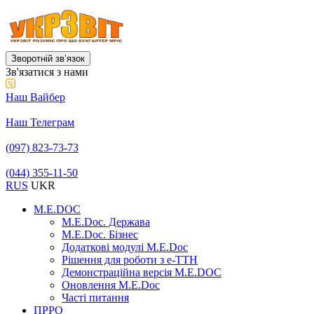
Зворотній звʼязок
Зв'язатися з нами
Наш Вайбер
Наш Телеграм
(097) 823-73-73
(044) 355-11-50
RUS
UKR
M.E.DOC
M.E.Doc. Держава
M.E.Doc. Бізнес
Додаткові модулі M.E.Doc
Рішення для роботи з е-ТТН
Демонстраційна версія M.E.DOC
Оновлення M.E.Doc
Часті питання
ПРРО