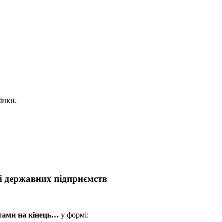
інки.
ті державних підприємств
итами на кінець…
у формі: