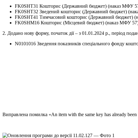
FK0SHT31 Кошторис (Державний бюджет) (наказ МФУ 57
FK0SHT32 Зведений кошторис (Державний бюджет) (нак
FK0SHT41 Тимчасовий кошторис (Державний бюджет) (н
FK0SHM16 Кошторис (Місцевий бюджет) (наказ МФУ 57)
2. Додано нову форму, початок дії – з 01.01.2024 р., період подан
N0101016 Зведення показників спеціального фонду кошто
Виправлена помилка «An item with the same key has already be