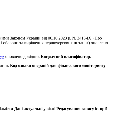
еними Законом України від 06.10.2023 р. № 3415-IX «Про
и і оборони та вирішення першочергових питань») оновлено
ту»
оновлено довідник
Бюджетний класифікатор
.
ідник
Код ознаки операцій для фінансового моніторингу
відмітки
Дані актуальні
у вікні
Редагування запису історії