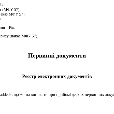
);
аз МФУ 57);
аказ МФУ 57);
.
ня – Рік:
рису (наказ МФУ 57).
Первинні документи
Реєстр електронних документів
en added», що могла виникати при прийомі деяких первинних доку