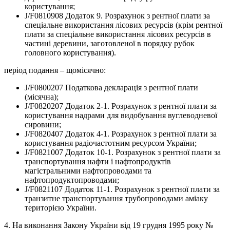
користування;
J/F0810908 Додаток 9. Розрахунок з рентної плати за
спеціальне використання лісових ресурсів (крім рентної
плати за спеціальне використання лісових ресурсів в
частині деревини, заготовленої в порядку рубок
головного користування).
період подання – щомісячно:
J/F0800207 Податкова декларація з рентної плати
(місячна);
J/F0820207 Додаток 2-1. Розрахунок з рентної плати за
користування надрами для видобування вуглеводневої
сировини;
J/F0820407 Додаток 4-1. Розрахунок з рентної плати за
користування радіочастотним ресурсом України;
J/F0821007 Додаток 10-1. Розрахунок з рентної плати за
транспортування нафти і нафтопродуктів
магістральними нафтопроводами та
нафтопродуктопроводами;
J/F0821107 Додаток 11-1. Розрахунок з рентної плати за
транзитне транспортування трубопроводами аміаку
територією України.
4. На виконання Закону України від 19 грудня 1995 року №