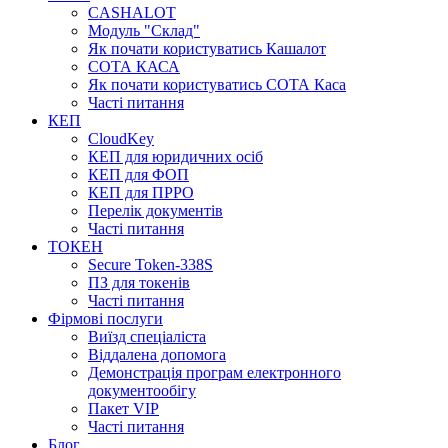
CASHALOT
Модуль "Склад"
Як почати користуватись Кашалот
СОТА КАСА
Як почати користуватись СОТА Каса
Часті питання
КЕП
CloudKey
КЕП для юридичних осіб
КЕП для ФОП
КЕП для ПРРО
Перелік документів
Часті питання
ТОКЕН
Secure Token-338S
ПЗ для токенів
Часті питання
Фірмові послуги
Виїзд спеціаліста
Віддалена допомога
Демонстрація програм електронного
документообігу
Пакет VIP
Часті питання
Блог