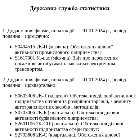
Державна служба статистики
1. Додано нові форми, початок дії – з 01.01.2024 р., період
подання – щомісячно:
S0404515 2К-П (місячна). Обстеження ділової
активності промислового підприємства;
S1617001 51-пас (місячна). Звіт про перевезення
пасажирів автобусами та міським електричним
транспортом.
2. Додано нові форми, початок дії – з 01.01.2024 р., період
подання – щоквартально:
S0603306 2К-Т (квартал). Обстеження ділової активності
підприємства оптової та роздрібної торгівлі, з ремонту
автотранспортних засобів і мотоциклів;
S0703006 2К-Б (квартальна). Обстеження ділової
активності будівельного підприємства;
S2601106 2К-СП (квартальна). Обстеження ділової
активності підприємства сфери послуг;
S2703606 2К-С (квартальна). Обстеження ділової