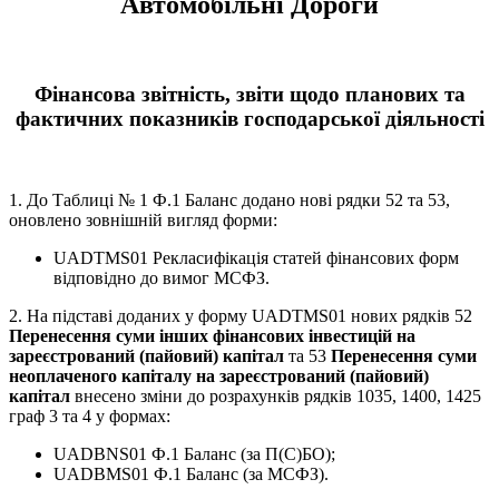
Автомобільні Дороги
Фінансова звітність, звіти щодо планових та
фактичних показників господарської діяльності
1. До Таблиці № 1 Ф.1 Баланс додано нові рядки 52 та 53,
оновлено зовнішній вигляд форми:
UADTMS01 Рекласифікація статей фінансових форм
відповідно до вимог МСФЗ.
2. На підставі доданих у форму UADTMS01 нових рядків 52
Перенесення суми інших фінансових інвестицій на
зареєстрований (пайовий) капітал
та 53
Перенесення суми
неоплаченого капіталу на зареєстрований (пайовий)
капітал
внесено зміни до розрахунків рядків 1035, 1400, 1425
граф 3 та 4 у формах:
UADBNS01 Ф.1 Баланс (за П(С)БО);
UADBMS01 Ф.1 Баланс (за МСФЗ).