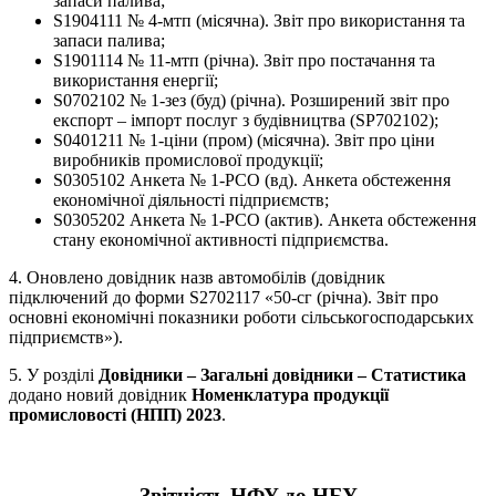
запаси палива;
S1904111 № 4-мтп (місячна). Звіт про використання та
запаси палива;
S1901114 № 11-мтп (річна). Звіт про постачання та
використання енергії;
S0702102 № 1-зез (буд) (річна). Розширений звіт про
експорт – імпорт послуг з будівництва (SP702102);
S0401211 № 1-ціни (пром) (місячна). Звіт про ціни
виробників промислової продукції;
S0305102 Анкета № 1-РСО (вд). Анкета обстеження
економічної діяльності підприємств;
S0305202 Анкета № 1-РСО (актив). Анкета обстеження
стану економічної активності підприємства.
4. Оновлено довідник назв автомобілів (довідник
підключений до форми S2702117 «50-сг (річна). Звіт про
основні економічні показники роботи сільськогосподарських
підприємств»).
5. У розділі
Довідники – Загальні довідники – Статистика
додано новий довідник
Номенклатура продукції
промисловості (НПП) 2023
.
Звітність НФУ до НБУ