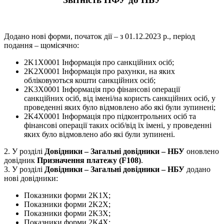
Додано нові форми, початок дії – з 01.12.2023 р., період
подання – щомісячно:
2K1X0001 Інформація про санкційних осіб;
2K2X0001 Інформація про рахунки, на яких
обліковуються кошти санкційних осіб;
2K3X0001 Інформація про фінансові операції
санкційних осіб, від імені/на користь санкційних осіб, у
проведенні яких було відмовлено або які були зупинені;
2K4X0001 Інформація про підконтрольних осіб та
фінансові операції таких осіб/від їх імені, у проведенні
яких було відмовлено або які були зупинені.
2. У розділі
Довідники – Загальні довідники – НБУ
оновлено
довідник
Призначення платежу (F108)
.
3. У розділі
Довідники – Загальні довідники – НБУ
додано
нові довідники:
Показники форми 2K1X;
Показники форми 2K2X;
Показники форми 2K3X;
Показники форми 2K4X;