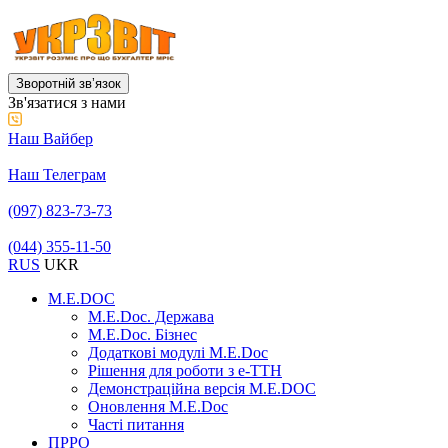
Зворотній звʼязок
Зв'язатися з нами
Наш Вайбер
Наш Телеграм
(097) 823-73-73
(044) 355-11-50
RUS
UKR
M.E.DOC
M.E.Doc. Держава
M.E.Doc. Бізнес
Додаткові модулі M.E.Doc
Рішення для роботи з е-ТТН
Демонстраційна версія M.E.DOC
Оновлення M.E.Doc
Часті питання
ПРРО