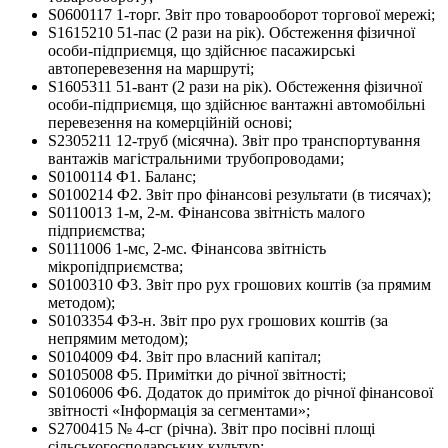
S0600117 1-торг. Звіт про товарооборот торгової мережі;
S1615210 51-пас (2 рази на рік). Обстеження фізичної
особи-підприємця, що здійснює пасажирські
автоперевезення на маршруті;
S1605311 51-вант (2 рази на рік). Обстеження фізичної
особи-підприємця, що здійснює вантажні автомобільні
перевезення на комерційній основі;
S2305211 12-труб (місячна). Звіт про транспортування
вантажів магістральними трубопроводами;
S0100114 Ф1. Баланс;
S0100214 Ф2. Звіт про фінансові результати (в тисячах);
S0110013 1-м, 2-м. Фінансова звітність малого
підприємства;
S0111006 1-мс, 2-мс. Фінансова звітність
мікропідприємства;
S0100310 Ф3. Звiт про рух грошових коштiв (за прямим
методом);
S0103354 Ф3-н. Звiт про рух грошових коштiв (за
непрямим методом);
S0104009 Ф4. Звіт про власний капітал;
S0105008 Ф5. Примітки до річної звітності;
S0106006 Ф6. Додаток до приміток до річної фінансової
звітності «Інформація за сегментами»;
S2700415 № 4-сг (річна). Звіт про посівні площі
сільськогосподарських культур;