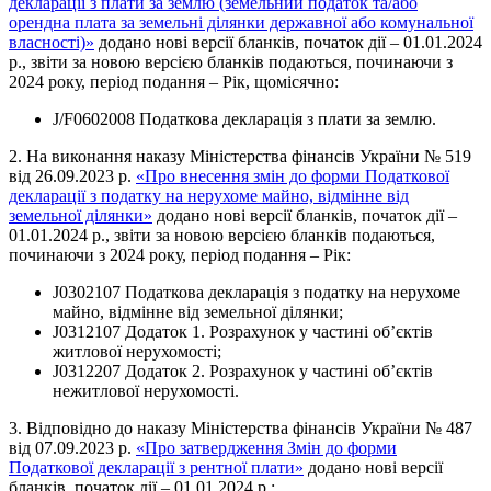
декларації з плати за землю (земельний податок та/або
орендна плата за земельні ділянки державної або комунальної
власності)»
додано нові версії бланків, початок дії – 01.01.2024
р., звіти за новою версією бланків подаються, починаючи з
2024 року, період подання – Рік, щомісячно:
J/F0602008 Податкова декларація з плати за землю.
2. На виконання наказу Міністерства фінансів України № 519
від 26.09.2023 р.
«Про внесення змін до форми Податкової
декларації з податку на нерухоме майно, відмінне від
земельної ділянки»
додано нові версії бланків, початок дії –
01.01.2024 р., звіти за новою версією бланків подаються,
починаючи з 2024 року, період подання – Рік:
J0302107 Податкова декларація з податку на нерухоме
майно, відмінне від земельної ділянки;
J0312107 Додаток 1. Розрахунок у частині об’єктів
житлової нерухомості;
J0312207 Додаток 2. Розрахунок у частині об’єктів
нежитлової нерухомості.
3. Відповідно до наказу Міністерства фінансів України № 487
від 07.09.2023 р.
«Про затвердження Змін до форми
Податкової декларації з рентної плати»
додано нові версії
бланків, початок дії – 01.01.2024 р.: