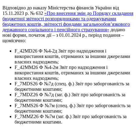
Відповідно до наказу Міністерства фінансів України від
15.11.2023 р. № 632
«Про внесення змін до Порядку складання
бюджетної звітності розпорядниками та одержувачами
бюджетних коштів, звітності фондами загальнообов’язкового
державного соціального і пенсійного страхування»
додано
нові форми, початок дії – з 01.01.2024 р., період подання –
щомісячно:
F_42MD26 Ф №4-2д Звіт про надходження і
використання коштів, отриманих за іншими джерелами
власних надходжень;
F_42MM26 Ф №4-2м Звіт про надходження і
використання коштів, отриманих за іншими джерелами
власних надходжень;
F_7MDS26 Ф №7д (спец. ф.) Звіт про заборгованість за
бюджетними коштами;
F_7MDZ26 Ф №7д (заг. ф.) Звіт про заборгованість за
бюджетними коштами;
F_7MMS26 Ф №7м (спец. ф.) Звіт про заборгованість за
бюджетними коштами;
F_7MMZ26 Ф №7м (заг. ф.) Звіт про заборгованість за
бюджетними коштами.