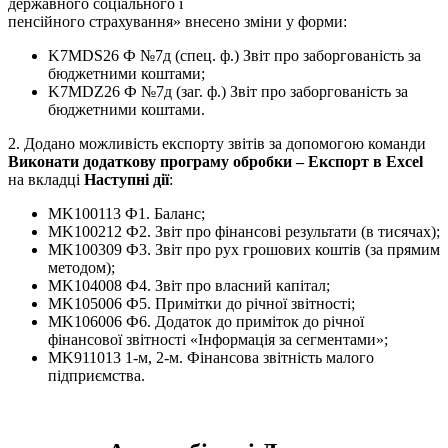
державного соціального і
пенсійного страхування» внесено зміни у форми:
K7MDS26 Ф №7д (спец. ф.) Звіт про заборгованість за
бюджетними коштами;
K7MDZ26 Ф №7д (заг. ф.) Звіт про заборгованість за
бюджетними коштами.
2. Додано можливість експорту звітів за допомогою команди
Виконати додаткову програму обробки – Експорт в Excel
на вкладці
Наступні дії
:
MK100113 Ф1. Баланс;
MK100212 Ф2. Звіт про фінансові результати (в тисячах);
MK100309 Ф3. Звiт про рух грошових коштiв (за прямим
методом);
MK104008 Ф4. Звіт про власний капітал;
MK105006 Ф5. Примітки до річної звітності;
MK106006 Ф6. Додаток до приміток до річної
фінансової звітності «Інформація за сегментами»;
MK911013 1-м, 2-м. Фінансова звітність малого
підприємства.