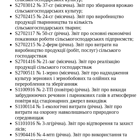
S2703012 № 37-cг (місячна). Звіт про збирання врожаю
сільськогосподарських культур;
S2702415 № 24-сг (місячна). Звіт про виробництво
продукції тваринництва та кількість
сільськогосподарських тварин;
S2702117 № 50-сг (річна). Звіт про основні економічні
показники роботи сільськогосподарських підприємств;
S2702215 № 2-ферм (річна). Звіт про витрати на
виробництво продукції (робіт, послуг) сільського
господарстваж
S2701416 № 21-заг (місячна). Звіт про реалізацію
продукції сільського господарстваж
S2700511 № 1-зерно (місячна). Звіт про надходження
культур зернових і зернобобових та олійних на
перероблення та зберіганняж
S1100916 № 2-ТП (повітря) (річна). Звіт про викиди
забруднюючих речовин і парникових газів в атмосферне
повітря від стаціонарних джерел викидівж
S1100114 № 1-екологічні витрати (річна). Звіт про
витрати на охорону навколишнього природного
середовищаж
S1101016 № 3-лг(річна). Звіт про відтворення та захист
лісів;
S1904416 № 4-мтп (річна). Звіт про використання та