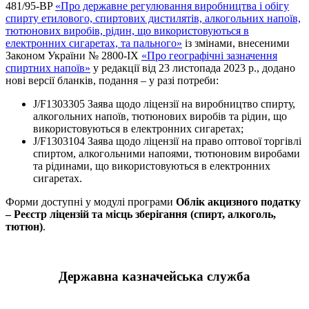
481/95-BP
«Про державне регулювання виробництва і обігу
спирту етилового, спиртових дистилятів, алкогольних напоїв,
тютюнових виробів, рідин, що використовуються в
електронних сигаретах, та пального»
із змінами, внесеними
Законом України № 2800-IX
«Про географічні зазначення
спиртних напоїв»
у редакції від 23 листопада 2023 р., додано
нові версії бланків, подання – у разі потреби:
J/F1303305 Заява щодо ліцензії на виробництво спирту,
алкогольних напоїв, тютюнових виробів та рідин, що
використовуються в електронних сигаретах;
J/F1303104 Заява щодо ліцензії на право оптової торгівлі
спиртом, алкогольними напоями, тютюновим виробами
та рідинами, що використовуються в електронних
сигаретах.
Форми доступні у модулі програми
Облік акцизного податку
– Реєстр ліцензій та місць зберігання (спирт, алкоголь,
тютюн)
.
Державна казначейська служба