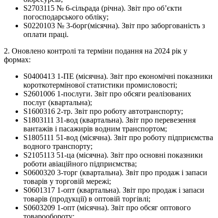
S2703115 № 6-сільрада (річна). Звіт про об’єкти
погосподарського обліку;
S0220103 № 3-борг(місячна). Звіт про заборгованість з
оплати праці.
2. Оновлено контролі та терміни подання на 2024 рік у
формах:
S0400413 1-ПЕ (місячна). Звіт про економічні показники
короткотермінової статистики промисловості;
S2601006 1-послуги. Звіт про обсяги реалізованих
послуг (квартальна);
S1600316 2-тр. Звіт про роботу автотранспорту;
S1803111 31-вод (квартальна). Звіт про перевезення
вантажів і пасажирів водним транспортом;
S1805111 51-вод (місячна). Звіт про роботу підприємства
водного транспорту;
S2105113 51-ца (місячна). Звіт про основні показники
роботи авіаційного підприємства;
S0600320 3-торг (квартальна). Звіт про продаж і запаси
товарів у торговій мережі;
S0601317 1-опт (квартальна). Звіт про продаж і запаси
товарів (продукції) в оптовій торгівлі;
S0603209 1-опт (місячна). Звіт про обсяг оптового
товарообороту;