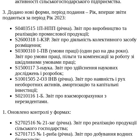
активності сільськогосподарського підприємства.
3. Додано нові форми, період подання – Рік, вперше звіти
подаються за період Рік 2023:
S0403515 1П-НПП (річна). Звіт про виробництво та
реалізацію промислової продукції;
S2600318 1-КЗР. Звіт про діяльність колективного засобу
розміщення;
S0300310 1-ПВ (умови праці) (один раз на два роки).
Звіт про умови праці, пільги та компенсації за роботу зі
шкідливими умовами праці;
S1500117 3-наука. Звіт про здійснення наукових
досліджень і розробок;
S1001505 2-ОЗ ІНВ (річна). Звіт про наявність і рух
необоротних активів, амортизацію та капітальні
інвестиції;
S0210116 1-Б. Звіт про взаєморозрахунки з
нерезидентами.
1. Оновлено контролі у формах:
S2702516 № 21-заг (річна). Звіт про реалізацію продукції
сільського господарства;
S2701715 № 1-риба (річна). Звіт про добування водних
біоресурсів;