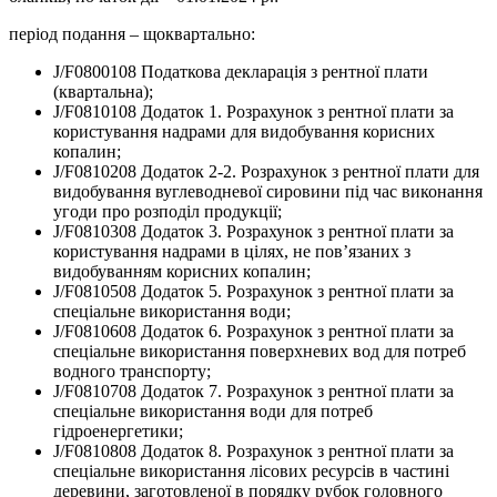
період подання – щоквартально:
J/F0800108 Податкова декларація з рентної плати
(квартальна);
J/F0810108 Додаток 1. Розрахунок з рентної плати за
користування надрами для видобування корисних
копалин;
J/F0810208 Додаток 2-2. Розрахунок з рентної плати для
видобування вуглеводневої сировини під час виконання
угоди про розподіл продукції;
J/F0810308 Додаток 3. Розрахунок з рентної плати за
користування надрами в цілях, не пов’язаних з
видобуванням корисних копалин;
J/F0810508 Додаток 5. Розрахунок з рентної плати за
спеціальне використання води;
J/F0810608 Додаток 6. Розрахунок з рентної плати за
спеціальне використання поверхневих вод для потреб
водного транспорту;
J/F0810708 Додаток 7. Розрахунок з рентної плати за
спеціальне використання води для потреб
гідроенергетики;
J/F0810808 Додаток 8. Розрахунок з рентної плати за
спеціальне використання лісових ресурсів в частині
деревини, заготовленої в порядку рубок головного