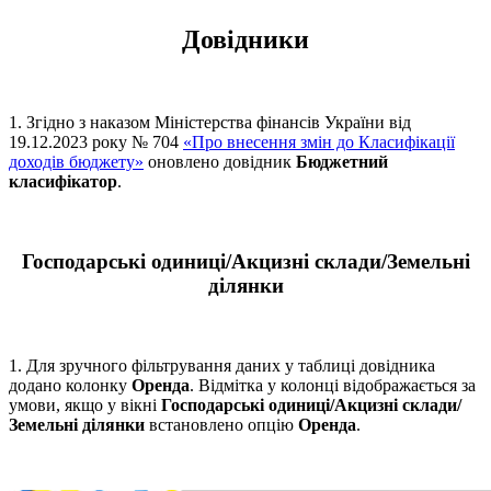
Довідники
1. Згідно з наказом Міністерства фінансів України від
19.12.2023 року № 704
«Про внесення змін до Класифікації
доходів бюджету»
оновлено довідник
Бюджетний
класифікатор
.
Господарські одиниці/Акцизні склади/Земельні
ділянки
1. Для зручного фільтрування даних у таблиці довідника
додано колонку
Оренда
. Відмітка у колонці відображається за
умови, якщо у вікні
Господарські одиниці/Акцизні склади/
Земельні ділянки
встановлено опцію
Оренда
.