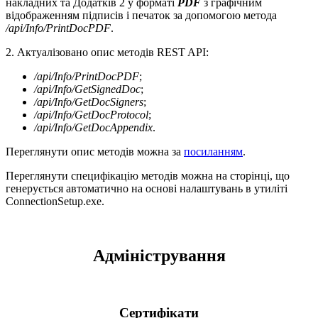
накладних та Додатків 2 у форматі
PDF
з графічним
відображенням підписів і печаток за допомогою метода
/api/Info/PrintDocPDF
.
2. Актуалізовано опис методів REST API:
/api/Info/PrintDocPDF
;
/api/Info/GetSignedDoc
;
/api/Info/GetDocSigners
;
/api/Info/GetDocProtocol
;
/api/Info/GetDocAppendix
.
Переглянути опис методів можна за
посиланням
.
Переглянути специфікацію методів можна на сторінці, що
генерується автоматично на основі налаштувань в утиліті
ConnectionSetup.exe.
Адміністрування
Сертифікати