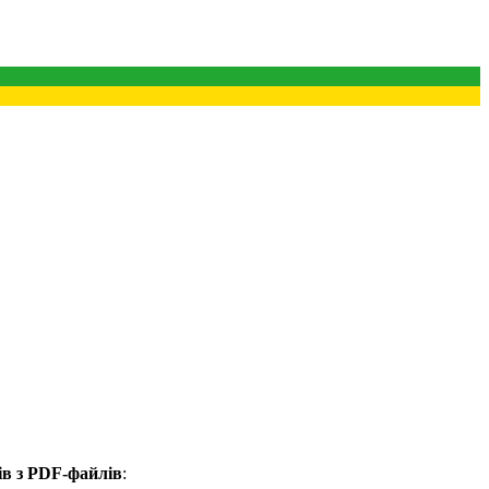
ів з PDF-файлів
: