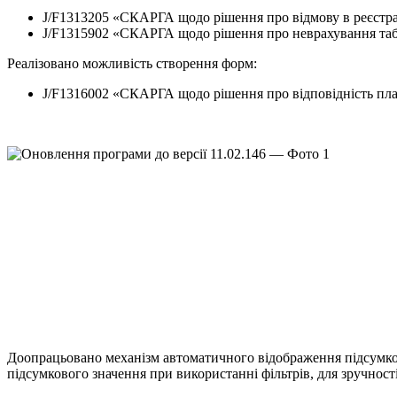
J/F1313205 «СКАРГА щодо рішення про відмову в реєстра
J/F1315902 «СКАРГА щодо рішення про неврахування табл
Реалізовано можливість створення форм:
J/F1316002 «СКАРГА щодо рішення про відповідність плат
Доопрацьовано механізм автоматичного відображення підсумк
підсумкового значення при використанні фільтрів, для зручност