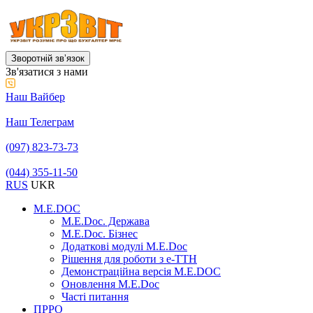
Зворотній звʼязок
Зв'язатися з нами
Наш Вайбер
Наш Телеграм
(097) 823-73-73
(044) 355-11-50
RUS
UKR
M.E.DOC
M.E.Doc. Держава
M.E.Doc. Бізнес
Додаткові модулі M.E.Doc
Рішення для роботи з е-ТТН
Демонстраційна версія M.E.DOC
Оновлення M.E.Doc
Часті питання
ПРРО