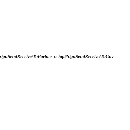
/SignSendReceive/ToPartner
та
/api/SignSendReceive/ToGov
.