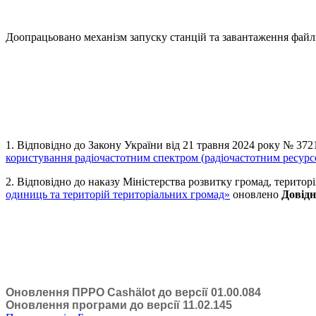
Доопрацьовано механізм запуску станцій та завантаження файлі
1. Відповідно до Закону України від 21 травня 2024 року № 37
користування радіочастотним спектром (радіочастотним ресурс
2. Відповідно до наказу Міністерства розвитку громад, територ
одиниць та територій територіальних громад»
оновлено
Довід
Оновлення ПРРО Cashӓlot до версії 01.00.084
Оновлення програми до версії 11.02.145