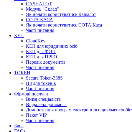
CASHALOT
Модуль "Склад"
Як почати користуватись Кашалот
СОТА КАСА
Як почати користуватись СОТА Каса
Часті питання
КЕП
CloudKey
КЕП для юридичних осіб
КЕП для ФОП
КЕП для ПРРО
Перелік документів
Часті питання
ТОКЕН
Secure Token-338S
ПЗ для токенів
Часті питання
Фірмові послуги
Виїзд спеціаліста
Віддалена допомога
Демонстрація програм електронного документообіг
Пакет VIP
Часті питання
Блог
FAQs