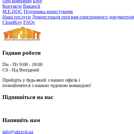
Про компанію
Блог
Контакти
Вакансії
M.E.DOC
Підтримка користувачів
Наші послуги
Демонстрація програм електронного документоо
CloudKey
FAQs
Години роботи
Пн - Пт 9:00 - 18:00
Сб - Нд Вихідний
Прийдіть у будь-який з наших офісів і
познайомтеся з нашою чудовою командою!
Підпишіться на нас
Напишіть нам
info@ukrzvit.ua