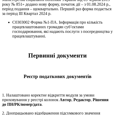
року № 851» додано нову форму, початок дії – з 01.08.2024 р.,
період подання – щоквартально. Перший раз форма подається
за період ІІІ Квартал 2024 р.
C0303002 Форма №1-ПА. Інформація про кількість
працевлаштованих громадян суб’єктами
господарювання, які надають послуги з посередництва у
працевлаштуванні.
Первинні документи
Реєстр податкових документів
1. Налаштовано коректне відкриття модуля за умови
приховування у реєстрі колонок
Автор
,
Редактор
,
Рішення
до ПН/РК/номер/дата
.
2. Доопрацьовано відображення підсумкового значення