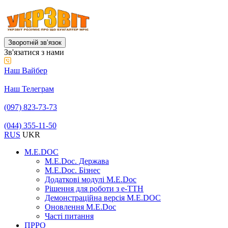
Зворотній звʼязок
Зв'язатися з нами
Наш Вайбер
Наш Телеграм
(097) 823-73-73
(044) 355-11-50
RUS
UKR
M.E.DOC
M.E.Doc. Держава
M.E.Doc. Бізнес
Додаткові модулі M.E.Doc
Рішення для роботи з е-ТТН
Демонстраційна версія M.E.DOC
Оновлення M.E.Doc
Часті питання
ПРРО