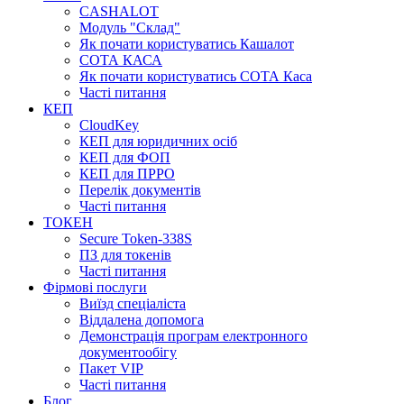
CASHALOT
Модуль "Склад"
Як почати користуватись Кашалот
СОТА КАСА
Як почати користуватись СОТА Каса
Часті питання
КЕП
CloudKey
КЕП для юридичних осіб
КЕП для ФОП
КЕП для ПРРО
Перелік документів
Часті питання
ТОКЕН
Secure Token-338S
ПЗ для токенів
Часті питання
Фірмові послуги
Виїзд спеціаліста
Віддалена допомога
Демонстрація програм електронного
документообігу
Пакет VIP
Часті питання
Блог