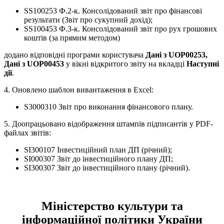
SS100253 Ф.2-к. Консолідований звіт про фінансові
результати (Звіт про сукупний дохід);
SS100453 Ф.3-к. Консолідований звіт про рух грошових
коштів (за прямим методом)
додано відповідні програми користувача
Дані з UOP00253,
Дані з UOP00453
у вікні відкритого звіту на вкладці
Наступні
дії
.
4. Оновлено шаблон вивантаження в Excel:
S3000310 Звіт про виконання фінансового плану.
5. Доопрацьовано відображення штампів підписантів у PDF-
файлах звітів:
SI300107 Інвестиційний план ДП (річний);
SI000307 Звіт до інвестиційного плану ДП;
SI300307 Звіт до інвестиційного плану (річний).
Міністерство культури та
інформаційної політики України