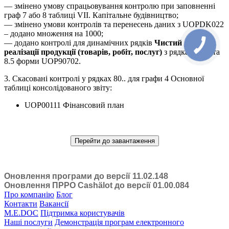
— змінено умову спрацьовування контролю при заповненні
граф 7 або 8 таблиці VІІ. Капітальне будівництво;
— змінено умови контролів та перенесень даних з UOPDK022
– додано множення на 1000;
— додано контролі для динамічних рядків
Чистий дохід від
реалізації продукції (товарів, робіт, послуг)
з рядками 8.3 та
8.5 форми UOP90702.
3. Скасовані контролі у рядках 80.. для графи 4 Основної
таблиці консолідованого звіту:
UOP00111 Фінансовий план
Перейти до завантаження
Оновлення програми до версії 11.02.148
Оновлення ПРРО Cashӓlot до версії 01.00.084
Про компанію
Блог
Контакти
Вакансії
M.E.DOC
Підтримка користувачів
Наші послуги
Демонстрація програм електронного