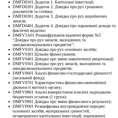
DMFD0101 Додаток 1. Капітальні інвестиції;
DMFD0201 Додаток 2. Довідка про рух грошових
документів та готівки;
DMFD0301 Додаток 3. Довідка про рух виробничих
запасів;
DMFD0401 Додаток 4. Довідка про нараховані доходи та
фактичні видатки;
DMFV5A01 Розшифрування відомчої форми №5
“Довідка про рух запасів, малоцінних та
швидкозношувальних предметів”;
DMFV0101 Довідка про рух основних засобів;
DMFV0301 Цільове фінансування;
DMFV0401 Довідка про зміни накопиченої амортизації;
DMFV0501 Довідка про рух запасів, малоцінних та
швидкозношувальних предметів;
DMFV0601 Аналіз фінансово-господарської діяльності
(загальний фонд);
DMFV0701 Характеристика фінансово-економічної
діяльності митного органу;
DMFV0801 Аналіз використання власних надходжень
бюджетних установ (1 група);
DMFV0901 Довідка про зміни фінансового результату;
DMFVP001 Розшифровка внутривідомчої передачі
основних засобів, матеріальних цінностей,
незавершених капітальних інвестицій, нарахованої