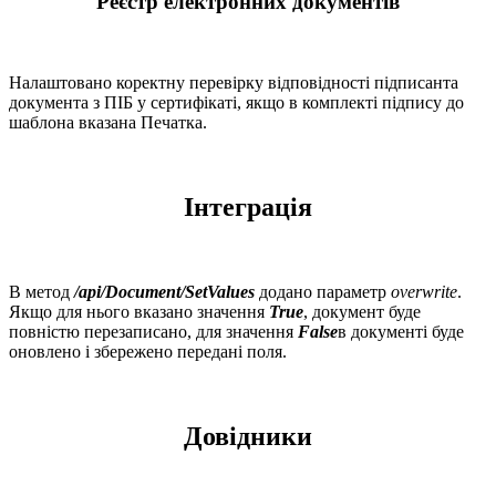
Реєстр електронних документів
Налаштовано коректну перевірку відповідності підписанта
документа з ПІБ у сертифікаті, якщо в комплекті підпису до
шаблона вказана Печатка.
Інтеграція
В метод
/api/Document/SetValues
додано параметр
overwrite
.
Якщо для нього вказано значення
True
, документ буде
повністю перезаписано, для значення
False
в документі буде
оновлено і збережено передані поля.
Довідники