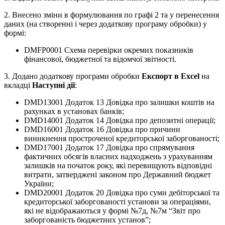
2. Внесено зміни в формулювання по графі 2 та у перенесення
даних (на створенні і через додаткову програму обробки) у
формі:
DMFP0001 Схема перевірки окремих показників
фінансової, бюджетної та відомчої звітності.
3. Додано додаткову програми обробки
Експорт в Excel
на
вкладці
Наступні дії
:
DMD13001 Додаток 13 Довідка про залишки коштів на
рахунках в установах банків;
DMD14001 Додаток 14 Довідка про депозитні операції;
DMD16001 Додаток 16 Довідка про причини
виникнення простроченої кредиторської заборгованості;
DMD17001 Додаток 17 Довідка про спрямування
фактичних обсягів власних надходжень з урахуванням
залишків на початок року, які перевищують відповідні
витрати, затверджені законом про Державний бюджет
України;
DMD20001 Додаток 20 Довідка про суми дебіторської та
кредиторської заборгованості установи за операціями,
які не відображаються у формі №7д, №7м “Звіт про
заборгованість бюджетних установ”;