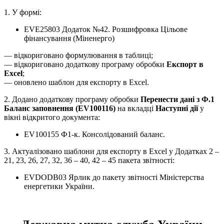
1. У формі:
EVE25803 Додаток №42. Розшифpовка Цiльове
фiнансування (Міненерго)
— відкориговано формулювання в таблиці;
— відкориговано додаткову програму обробки
Експорт в
Excel
;
— оновлено шаблон для експорту в Excel.
2. Додано додаткову програму обробки
Перенести дані з Ф.1
Баланс заповнення (EV100116)
на вкладці
Наступні дії
у
вікні відкритого документа:
EV100155 Ф1-к. Консолідований баланс.
3. Актуалізовано шаблони для експорту в Excel у Додатках 2 –
21, 23, 26, 27, 32, 36 – 40, 42 – 45 пакета звітності:
EVDODB03 Ярлик до пакету звітності Міністерства
енергетики України.