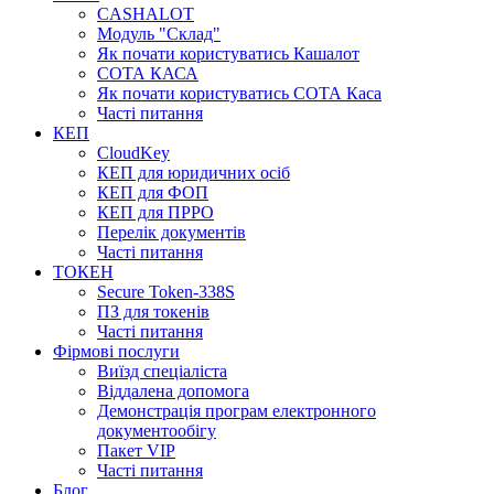
CASHALOT
Модуль "Склад"
Як почати користуватись Кашалот
СОТА КАСА
Як почати користуватись СОТА Каса
Часті питання
КЕП
CloudKey
КЕП для юридичних осіб
КЕП для ФОП
КЕП для ПРРО
Перелік документів
Часті питання
ТОКЕН
Secure Token-338S
ПЗ для токенів
Часті питання
Фірмові послуги
Виїзд спеціаліста
Віддалена допомога
Демонстрація програм електронного
документообігу
Пакет VIP
Часті питання
Блог