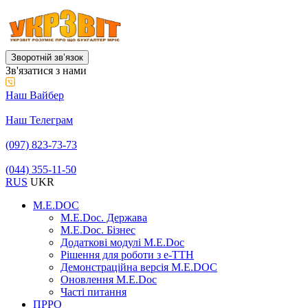
Зворотній звʼязок
Зв'язатися з нами
Наш Вайбер
Наш Телеграм
(097) 823-73-73
(044) 355-11-50
RUS
UKR
M.E.DOC
M.E.Doc. Держава
M.E.Doc. Бізнес
Додаткові модулі M.E.Doc
Рішення для роботи з е-ТТН
Демонстраційна версія M.E.DOC
Оновлення M.E.Doc
Часті питання
ПРРО