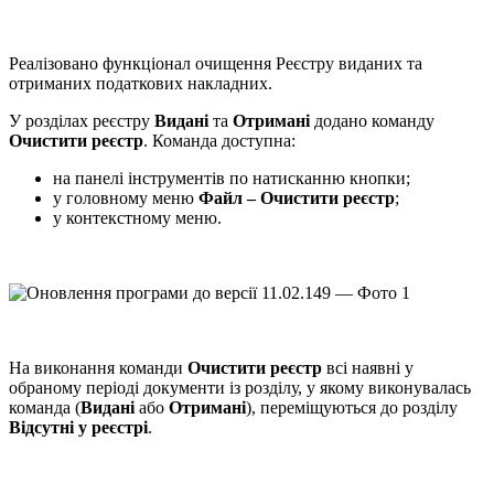
Реалізовано функціонал очищення Реєстру виданих та
отриманих податкових накладних.
У розділах реєстру
Видані
та
Отримані
додано команду
Очистити реєстр
. Команда доступна:
на панелі інструментів по натисканню кнопки;
у головному меню
Файл – Очистити реєстр
;
у контекстному меню.
На виконання команди
Очистити реєстр
всі наявні у
обраному періоді документи із розділу, у якому виконувалась
команда (
Видані
або
Отримані
), переміщуються до розділу
Відсутні у реєстрі
.