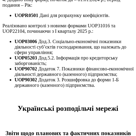
подання – Рік:
UOPR0501
Дані для розрахунку коефіцієнтів.
Реалізовано контролі з новими формами UOP31016 та
UOP22104, починаючи з І кварталу 2025 р.:
UOP03006
Дод.3. Соціально-економічні показники
діяльності суб’єктів господарювання, що належать до
сфери управління;
UOP05203
Дод.5.2. Інформація про кредиторську
заборгованість;
UOP90702
Додаток 7. Показники фінансово-економічної
діяльності державного (казенного) підприємства;
UOP90302
Додаток 3. Розшифровка до форми 1-Б
державного (казенного) підприємства.
Українські розподільчі мережі
Звіти щодо планових та фактичних показників