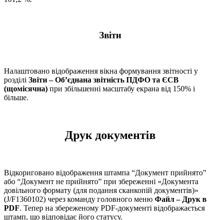
Звіти
Налаштовано відображення вікна формування звітності у
розділі
Звіти – Об’єднана звітність ПДФО та ЄСВ
(щомісячна)
при збільшенні масштабу екрана від 150% і
більше.
Друк документів
Відкориговано відображення штампа “Документ прийнято”
або “Документ не прийнято” при збереженні «Документа
довільного формату (для подання сканкопій документів)»
(J/F1360102) через команду головного меню
Файл – Друк в
PDF
. Тепер на збереженому PDF-документі відображається
штамп, що відповідає його статусу.