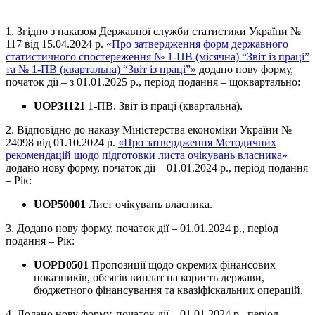
1. Згідно з наказом Державної служби статистики України №
117 від 15.04.2024 р.
«Про затвердження форм державного
статистичного спостереження № 1-ПВ (місячна) “Звіт із праці”
та № 1-ПВ (квартальна) “Звіт із праці”»
додано нову форму,
початок дії – з 01.01.2025 р., період подання – щоквартально:
UOP31121
1-ПВ. Звіт із праці (квартальна).
2. Відповідно до наказу Міністерства економіки України №
24098 від 01.10.2024 р.
«Про затвердження Методичних
рекомендацій щодо підготовки листа очікувань власника»
додано нову форму, початок дії – 01.01.2024 р., період подання
– Рік:
UOP50001
Лист очікувань власника.
3. Додано нову форму, початок дії – 01.01.2024 р., період
подання – Рік:
UOPD0501
Пропозиції щодо окремих фінансових
показників, обсягів виплат на користь держави,
бюджетного фінансування та квазіфіскальних операцій.
4. Додано нову форму, початок дії – 01.01.2024 р., період