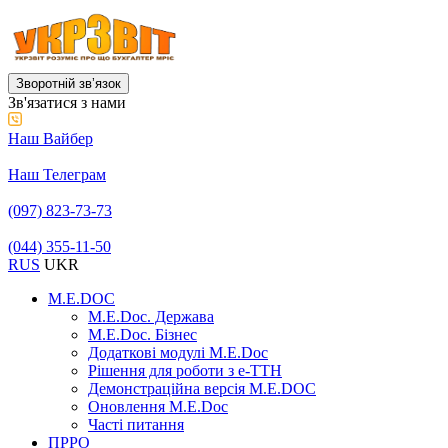
Зворотній звʼязок
Зв'язатися з нами
Наш Вайбер
Наш Телеграм
(097) 823-73-73
(044) 355-11-50
RUS
UKR
M.E.DOC
M.E.Doc. Держава
M.E.Doc. Бізнес
Додаткові модулі M.E.Doc
Рішення для роботи з е-ТТН
Демонстраційна версія M.E.DOC
Оновлення M.E.Doc
Часті питання
ПРРО