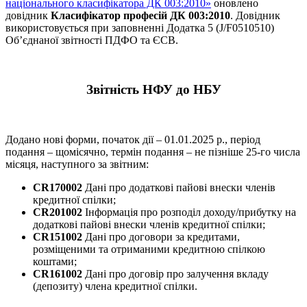
національного класифікатора ДК 003:2010»
оновлено
довідник
Класифікатор професій ДК 003:2010
. Довідник
використовується при заповненні Додатка 5 (J/F0510510)
Об’єднаної звітності ПДФО та ЄСВ.
Звітність НФУ до НБУ
Додано нові форми, початок дії – 01.01.2025 р., період
подання – щомісячно, термін подання – не пізніше 25-го числа
місяця, наступного за звітним:
CR170002
Дані про додаткові пайові внески членів
кредитної спілки;
CR201002
Інформація про розподіл доходу/прибутку на
додаткові пайові внески членів кредитної спілки;
CR151002
Дані про договори за кредитами,
розміщеними та отриманими кредитною спілкою
коштами;
CR161002
Дані про договір про залучення вкладу
(депозиту) члена кредитної спілки.