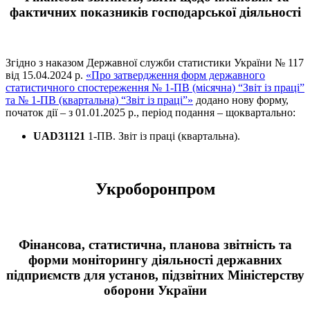
фактичних показників господарської діяльності
Згідно з наказом Державної служби статистики України № 117
від 15.04.2024 р.
«Про затвердження форм державного
статистичного спостереження № 1-ПВ (місячна) “Звіт із праці”
та № 1-ПВ (квартальна) “Звіт із праці”»
додано нову форму,
початок дії – з 01.01.2025 р., період подання – щоквартально:
UAD31121
1-ПВ. Звіт із праці (квартальна).
Укроборонпром
Фінансова, статистична, планова звітність та
форми моніторингу діяльності державних
підприємств для установ, підзвітних Міністерству
оборони України