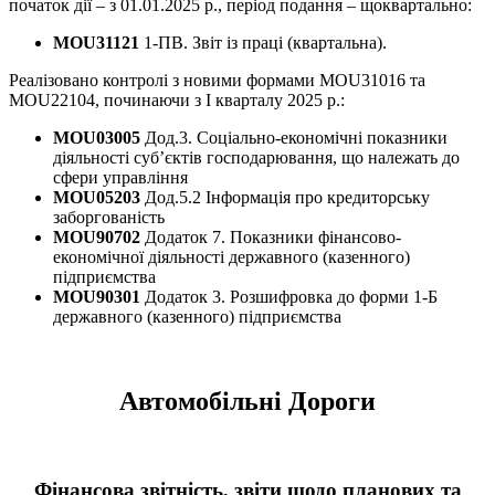
початок дії – з 01.01.2025 р., період подання – щоквартально:
MOU31121
1-ПВ. Звіт із праці (квартальна).
Реалізовано контролі з новими формами MOU31016 та
MOU22104, починаючи з І кварталу 2025 р.:
MOU03005
Дод.3. Соціально-економічні показники
діяльності суб’єктів господарювання, що належать до
сфери управління
MOU05203
Дод.5.2 Інформація про кредиторську
заборгованість
MOU90702
Додаток 7. Показники фінансово-
економічної діяльності державного (казенного)
підприємства
MOU90301
Додаток 3. Розшифровка до форми 1-Б
державного (казенного) підприємства
Автомобільні Дороги
Фінансова звітність, звіти щодо планових та