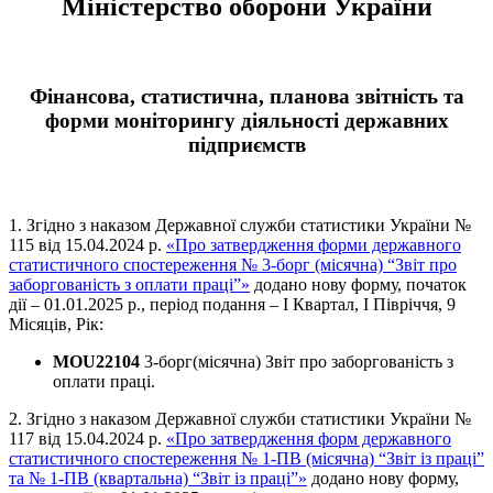
Міністерство оборони України
Фінансова, статистична, планова звітність та
форми моніторингу діяльності державних
підприємств
1. Згідно з наказом Державної служби статистики України №
115 від 15.04.2024 р.
«Про затвердження форми державного
статистичного спостереження № 3-борг (місячна) “Звіт про
заборгованість з оплати праці”»
додано нову форму, початок
дії – 01.01.2025 р., період подання – І Квартал, І Півріччя, 9
Місяців, Рік:
MOU22104
3-борг(місячна) Звіт про заборгованість з
оплати праці.
2. Згідно з наказом Державної служби статистики України №
117 від 15.04.2024 р.
«Про затвердження форм державного
статистичного спостереження № 1-ПВ (місячна) “Звіт із праці”
та № 1-ПВ (квартальна) “Звіт із праці”»
додано нову форму,