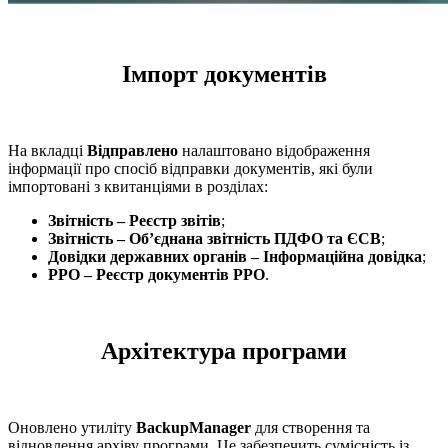
Імпорт документів
На вкладці
Відправлено
налаштовано відображення
інформації про спосіб відправки документів, які були
імпортовані з квитанціями в розділах:
Звітність – Реєстр звітів
;
Звітність – Об’єднана звітність ПДФО та ЄСВ
;
Довідки державних органів – Інформаційна довідка
;
РРО – Реєстр документів РРО
.
Архітектура програми
Оновлено утиліту
BackupManager
для створення та
відновлення архіву програми. Це забезпечить сумісність із