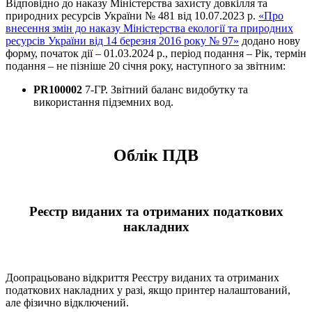
Відповідно до наказу Міністерства захисту довкілля та
природних ресурсів України № 481 від 10.07.2023 р.
«Про
внесення змін до наказу Міністерства екології та природних
ресурсів України від 14 березня 2016 року № 97»
додано нову
форму, початок дії – 01.03.2024 р., період подання – Рік, термін
подання – не пізніше 20 січня року, наступного за звітним:
PR100002
7-ГР. Звітний баланс видобутку та
використання підземних вод.
Облік ПДВ
Реєстр виданих та отриманих податкових
накладних
Доопрацьовано відкриття Реєстру виданих та отриманих
податкових накладних у разі, якщо принтер налаштований,
але фізично відключений.