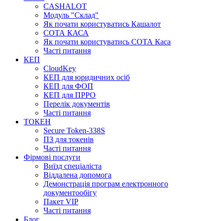
CASHALOT
Модуль "Склад"
Як почати користуватись Кашалот
СОТА КАСА
Як почати користуватись СОТА Каса
Часті питання
КЕП
CloudKey
КЕП для юридичних осіб
КЕП для ФОП
КЕП для ПРРО
Перелік документів
Часті питання
ТОКЕН
Secure Token-338S
ПЗ для токенів
Часті питання
Фірмові послуги
Виїзд спеціаліста
Віддалена допомога
Демонстрація програм електронного
документообігу
Пакет VIP
Часті питання
Блог