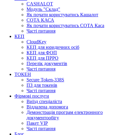
CASHALOT
Модуль "Склад"
Як почати користуватись Кашалот
СОТА КАСА
Як почати користуватись СОТА Каса
Часті питання
КЕП
CloudKey
КЕП для юридичних осіб
КЕП для ФОП
КЕП для ПРРО
Перелік документів
Часті питання
ТОКЕН
Secure Token-338S
ПЗ для токенів
Часті питання
Фірмові послуги
Виїзд спеціаліста
Віддалена допомога
Демонстрація програм електронного
документообігу
Пакет VIP
Часті питання
Блог