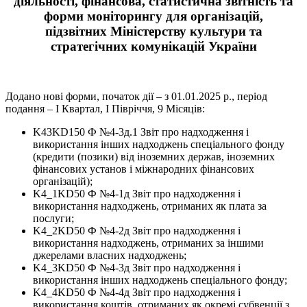
діяльності, фінансова, статистична звітність та
форми моніторингу для організацій,
підзвітних
Міністерству культури та
стратегічних комунікацій України
Додано нові форми, початок дії – з 01.01.2025 р., період
подання – І Квартал, І Півріччя, 9 Місяців:
K43KD150 Ф №4-3д.1 Звіт про надходження і
використання інших надходжень спеціального фонду
(кредити (позики) від іноземних держав, іноземних
фінансових установ і міжнародних фінансових
організацій);
K4_1KD50 Ф №4-1д Звіт про надходження і
використання надходжень, отриманих як плата за
послуги;
K4_2KD50 Ф №4-2д Звіт про надходження і
використання надходжень, отриманих за іншими
джерелами власних надходжень;
K4_3KD50 Ф №4-3д Звіт про надходження і
використання інших надходжень спеціального фонду;
K4_4KD50 Ф №4-4д Звіт про надходження і
використання коштів, отриманих як окремі субвенції з