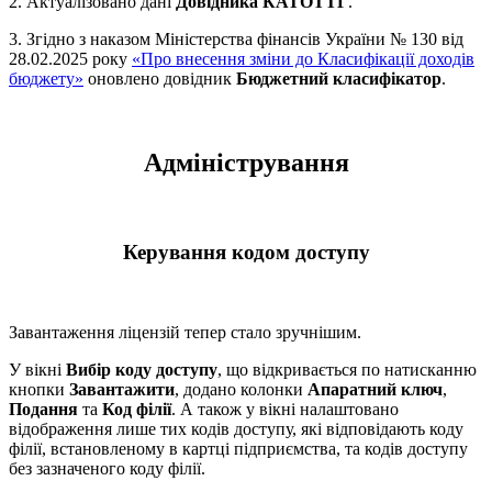
2. Актуалізовано дані
Довідника КАТОТТГ
.
3. Згідно з наказом Міністерства фінансів України № 130 від
28.02.2025 року
«Про внесення зміни до Класифікації доходів
бюджету»
оновлено довідник
Бюджетний класифікатор
.
Адміністрування
Керування кодом доступу
Завантаження ліцензій тепер стало зручнішим.
У вікні
Вибір коду доступу
, що відкривається по натисканню
кнопки
Завантажити
, додано колонки
Апаратний ключ
,
Подання
та
Код філії
. А також у вікні налаштовано
відображення лише тих кодів доступу, які відповідають коду
філії, встановленому в картці підприємства, та кодів доступу
без зазначеного коду філії.