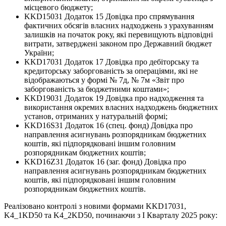
місцевого бюджету;
KKD15031 Додаток 15 Довідка про спрямування
фактичних обсягів власних надходжень з урахуванням
залишків на початок року, які перевищують відповідні
витрати, затверджені законом про Державний бюджет
України;
KKD17031 Додаток 17 Довідка про дебіторську та
кредиторську заборгованість за операціями, які не
відображаються у формі № 7д, № 7м «Звіт про
заборгованість за бюджетними коштами»;
KKD19031 Додаток 19 Довідка про надходження та
використання окремих власних надходжень бюджетних
установ, отриманих у натуральній формі;
KKD16S31 Додаток 16 (спец. фонд) Довідка про
направлення асигнувань розпорядникам бюджетних
коштів, які підпорядковані іншим головним
розпорядникам бюджетних коштів;
KKD16Z31 Додаток 16 (заг. фонд) Довідка про
направлення асигнувань розпорядникам бюджетних
коштів, які підпорядковані іншим головним
розпорядникам бюджетних коштів.
Реалізовано контролі з новими формами KKD17031,
K4_1KD50 та K4_2KD50, починаючи з І Кварталу 2025 року: