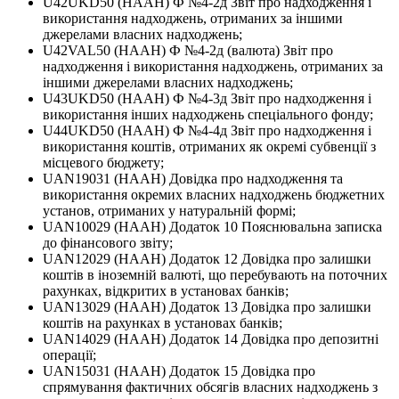
U42UKD50 (НААН) Ф №4-2д Звіт про надходження і
використання надходжень, отриманих за іншими
джерелами власних надходжень;
U42VAL50 (НААН) Ф №4-2д (валюта) Звіт про
надходження і використання надходжень, отриманих за
іншими джерелами власних надходжень;
U43UKD50 (НААН) Ф №4-3д Звіт про надходження і
використання інших надходжень спеціального фонду;
U44UKD50 (НААН) Ф №4-4д Звіт про надходження і
використання коштів, отриманих як окремі субвенції з
місцевого бюджету;
UAN19031 (НААН) Довідка про надходження та
використання окремих власних надходжень бюджетних
установ, отриманих у натуральній формі;
UAN10029 (НААН) Додаток 10 Пояснювальна записка
до фінансового звіту;
UAN12029 (НААН) Додаток 12 Довідка про залишки
коштів в іноземній валюті, що перебувають на поточних
рахунках, відкритих в установах банків;
UAN13029 (НААН) Додаток 13 Довідка про залишки
коштів на рахунках в установах банків;
UAN14029 (НААН) Додаток 14 Довідка про депозитні
операції;
UAN15031 (НААН) Додаток 15 Довідка про
спрямування фактичних обсягів власних надходжень з