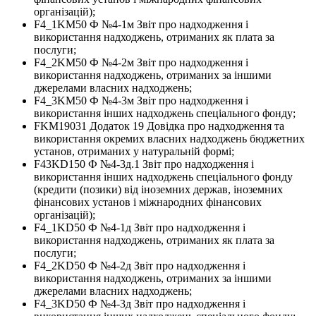
організацій);
F4_1KM50 Ф №4-1м Звіт про надходження і
використання надходжень, отриманих як плата за
послуги;
F4_2KM50 Ф №4-2м Звіт про надходження і
використання надходжень, отриманих за іншими
джерелами власних надходжень;
F4_3KM50 Ф №4-3м Звіт про надходження і
використання інших надходжень спеціального фонду;
FKM19031 Додаток 19 Довідка про надходження та
використання окремих власних надходжень бюджетних
установ, отриманих у натуральній формі;
F43KD150 Ф №4-3д.1 Звіт про надходження і
використання інших надходжень спеціального фонду
(кредити (позики) від іноземних держав, іноземних
фінансових установ і міжнародних фінансових
організацій);
F4_1KD50 Ф №4-1д Звіт про надходження і
використання надходжень, отриманих як плата за
послуги;
F4_2KD50 Ф №4-2д Звіт про надходження і
використання надходжень, отриманих за іншими
джерелами власних надходжень;
F4_3KD50 Ф №4-3д Звіт про надходження і