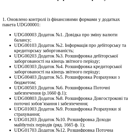
1. Оновлено контролі із фінансовими формами у додатках
пакета UDG00001:
UDG00003 Додаток №1. Довідка про зміну валюти
балансу;
UDG00103 Додаток №2. Iнформацiя про дебiтоpську та
кpедитоpську забоpгованiсть;
UDG00203 Додаток №3. Розшифровка дебіторської
заборгованості на кінець звітного періоду;
UDG00303 Додаток №4. Розшифровка кредиторської
заборгованості на кінець звітного періоду;
UDG00403 Додаток №5. Розшифровка Розрахунки з
бюджетом;
UDG00503 Додаток №6. Розшифровка Поточні
забезпечення (р.1660 ф.1);
UDG00803 Додаток №8. Розшифровка Довгострокові та
поточні зобов’язання і забезпечення;
UDG01003 Додаток №9. Розшифровка Розрахунки зі
страхування;
UDG01203 Додаток №10. Розшифpовка Доходи
майбутнiх пеpiодiв (pяд. 1665 ф. 1);
UDG01703 Додаток №12. Розшифpовка Поточна