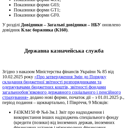
Показники форми G03;
Показники форми GT1;
Показники форми GF0.
У розділі
Довідники – Загальні довідники – НБУ
оновлено
довідник
Клас боржника (K160)
.
Державна казначейська служба
Згідно з наказом Міністерства фінансів України № 85 від
10.02.2025 року
«Про затвердження Змін до Порядку
складання бюджетної звітності розпорядниками та
одержувачами бюджетних коштів, звітності фондами
загальнообов’язкового державного соціального і пенсійного
страхування»
додано нові форми, початок дії – з 01.01.2025 р.,
період подання – щоквартально, І Півріччя, 9 Місяців:
F43KM150 Ф №4-3м.1 Звіт про надходження і
використання інших надходжень спеціального фонду
(кредити (позики) від іноземних держав, іноземних
фінансових установ і міжнародних фінансових