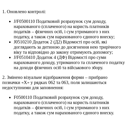
1. Оновлено контролі:
J/F0500110 Податковий розрахунок сум доходу,
нарахованого (сплаченого) на користь платників
податків – фізичних осіб, і сум утриманого з них
податку, а також сум нарахованого єдиного внеску;
J0510210 Додаток 2 (Д2) Відомості про осіб, які
доглядають за дитиною до досягнення нею трирічного
віку та відповідно до закону отримують допомогу;
J/F0510410 Додаток 4 (ДФ) Відомості про суми
нарахованого доходу, утриманого та сплаченого податку
на доходи фізичних осіб та військового збору.
2. Змінено візуальне відображення форми – прибрано
позначки «Х» у рядках 062 та 063, поля залишаються
недоступними для заповнення:
F0500110 Податковий розрахунок сум доходу,
нарахованого (сплаченого) на користь платників
податків – фізичних осіб, і сум утриманого з них
податку, а також сум нарахованого єдиного внеску.