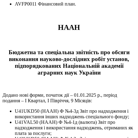
AVFP0011 Фінансовий план.
НААН
Бюджетна та спеціальна звітність про обсяги
виконання науково-дослідних робіт установ,
підпорядкованих Національній академії
аграрних наук України
Додано нові форми, початок дії – 01.01.2025 р., період
подання – І Квартал, І Півріччя, 9 Місяців:
U41UKD50 (НААН) Ф №4-3д Звіт про надходження і
використання інших надходжень спеціального фонду;
U41VAL50 (НААН) Ф №4-1д (валюта) Звіт про
надходження і використання надходжень, отриманих як
плата за послуги;