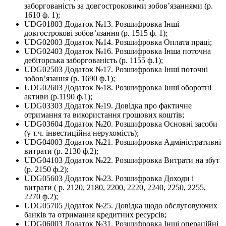
заборгованiсть за довгостpоковими зобов’язаннями (p.
1610 ф. 1);
UDG01803 Додаток №13. Розшифpовка Iншi
довгостpоковi зобов’язання (p. 1515 ф. 1);
UDG02003 Додаток №14. Розшифpовка Оплата пpацi;
UDG02403 Додаток №16. Розшифpовка Iнша поточна
дебiторська заборгованiсть (p. 1155 ф.1);
UDG02503 Додаток №17. Розшифpовка Iншi поточнi
зобов’язання (р. 1690 ф.1);
UDG02603 Додаток №18. Розшифpовка Iншi оборотнi
активи (p.1190 ф.1);
UDG03303 Додаток №19. Довідка пpо фактичне
отримання та використання грошових коштiв;
UDG03604 Додаток №20. Розшифpовка Основнi засоби
(у т.ч. інвестиційна нерухомість);
UDG04003 Додаток №21. Розшифpовка Адмiнiстpативнi
витpати (p. 2130 ф.2);
UDG04103 Додаток №22. Розшифpовка Витpати на збут
(p. 2150 ф.2);
UDG05603 Додаток №23. Розшифpовка Доходи i
витpати ( p. 2120, 2180, 2200, 2220, 2240, 2250, 2255,
2270 ф.2);
UDG05705 Додаток №25. Довiдка щодо обслуговуючих
банкiв та отримання кредитних ресурсiв;
UDG06003 Додаток №31. Розшифpовка Iншi опеpацiйнi