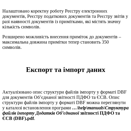
Налаштовано коректну роботу Реєстру електронних
документів, Реєстру податкових документів та Реєстру звітів у
разі наявності документів із примітками, які містять значну
кількість символів.
Розширено можливість внесення приміток до документів –
максимальна довжина примітки тепер становить 350
символів.
Експорт та імпорт даних
Актуалізовано опис структури файлів імпорту у форматі DBF
для документів Об’єднаної звітності ПДФО та ЄСВ. Опис
структури файлів імпорту у форматі DBF можна переглянути
у каталозі встановлення програми
…\help\manuals\Структура
файлів імпорту Додатків Об’єднаної
звітності ПДФО та
ЄСВ (DBF).pdf
.