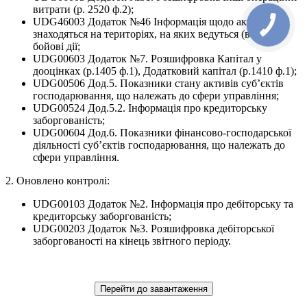
витpати (p. 2520 ф.2);
UDG46003 Додаток №46 Інформація щодо активів, які
знаходяться на територіях, на яких ведуться (велися)
бойові дії;
UDG00603 Додаток №7. Розшифровка Капітал у
дооцінках (р.1405 ф.1), Додатковий капітал (р.1410 ф.1);
UDG00506 Дод.5. Показники стану активів суб’єктів
господарювання, що належать до сфери управління;
UDG00524 Дод.5.2. Інформація про кредиторську
заборгованість;
UDG00604 Дод.6. Показники фінансово-господарської
діяльності суб’єктів господарювання, що належать до
сфери управління.
2. Оновлено контролі:
UDG00103 Додаток №2. Iнформацiя про дебiтоpську та
кpедитоpську забоpгованiсть;
UDG00203 Додаток №3. Розшифровка дебіторської
заборгованості на кінець звітного періоду.
Перейти до завантаження