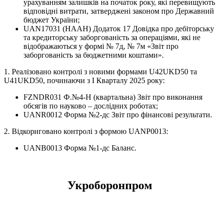
урахуванням залишків на початок року, які перевищують
відповідні витрати, затверджені законом про Державний
бюджет України;
UAN17031 (НААН) Додаток 17 Довідка про дебіторську
та кредиторську заборгованість за операціями, які не
відображаються у формі № 7д, № 7м «Звіт про
заборгованість за бюджетними коштами».
1. Реалізовано контролі з новими формами U42UKD50 та
U41UKD50, починаючи з І Кварталу 2025 року:
FZNDR031 Ф.№4-Н (квартальна) Звіт про виконання
обсягів по науково – дослідних роботах;
UANR0012 Форма №2-дс Звіт про фінансові результати.
2. Відкориговано контролі з формою UANP0013:
UANB0013 Форма №1-дс Баланс.
Укроборонпром