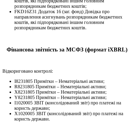
коштів, які підпорядковані іншим головним
розпорядникам бюджетних коштів;
FKD16Z31 Додаток 16 (заг. фонд) Довідка про
направлення асигнувань розпорядникам бюджетних
коштів, які підпорядковані іншим головним
розпорядникам бюджетних коштів.
Фінансова звітність за МСФЗ (формат iXBRL)
Відкориговано контролі:
I8231805 Примітки – Нематеріальні активи;
R8231805 Примітки – Нематеріальні активи;
X8231805 Примітки – Нематеріальні активи;
Y8231805 Примітки – Нематеріальні активи;
I1020005 ЗВІТ (консолідований звіт) про платежі на
користь держави;
X1020005 ЗВІТ (консолідований звіт) про платежі на
користь держави.