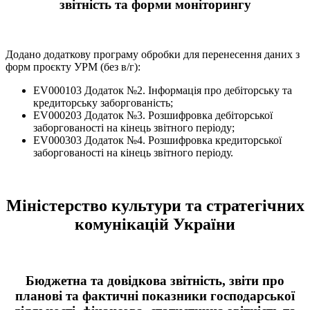
звітність та форми моніторингу
Додано додаткову програму обробки для перенесення даних з
форм проєкту УРМ (без в/г):
EV000103 Додаток №2. Iнформацiя про дебiтоpську та
кpедитоpську забоpгованiсть;
EV000203 Додаток №3. Розшифровка дебіторської
заборгованості на кінець звітного періоду;
EV000303 Додаток №4. Розшифровка кредиторської
заборгованості на кінець звітного періоду.
Міністерство культури та стратегічних
комунікацій України
Бюджетна та довідкова звітність, звіти про
планові та фактичні показники господарської