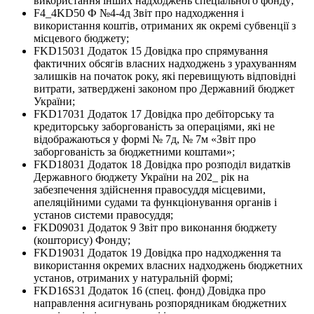
використання інших надходжень спеціального фонду;
F4_4KD50 Ф №4-4д Звіт про надходження і
використання коштів, отриманих як окремі субвенції з
місцевого бюджету;
FKD15031 Додаток 15 Довідка про спрямування
фактичних обсягів власних надходжень з урахуванням
залишків на початок року, які перевищують відповідні
витрати, затверджені законом про Державний бюджет
України;
FKD17031 Додаток 17 Довідка про дебіторську та
кредиторську заборгованість за операціями, які не
відображаються у формі № 7д, № 7м «Звіт про
заборгованість за бюджетними коштами»;
FKD18031 Додаток 18 Довідка про розподіл видатків
Державного бюджету України на 202_ рік на
забезпечення здійснення правосуддя місцевими,
апеляційними судами та функціонування органів і
установ системи правосуддя;
FKD09031 Додаток 9 Звіт про виконання бюджету
(кошторису) Фонду;
FKD19031 Додаток 19 Довідка про надходження та
використання окремих власних надходжень бюджетних
установ, отриманих у натуральній формі;
FKD16S31 Додаток 16 (спец. фонд) Довідка про
направлення асигнувань розпорядникам бюджетних