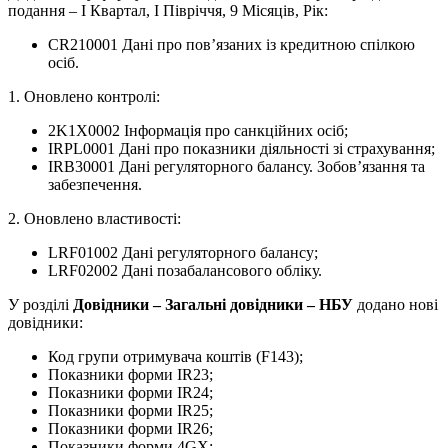
подання – І Квартал, І Півріччя, 9 Місяців, Рік:
CR210001 Дані про пов’язаних із кредитною спілкою
осіб.
1. Оновлено контролі:
2K1X0002 Інформація про санкційних осіб;
IRPL0001 Дані про показники діяльності зі страхування;
IRB30001 Дані регуляторного балансу. Зобов’язання та
забезпечення.
2. Оновлено властивості:
LRF01002 Дані регуляторного балансу;
LRF02002 Дані позабалансового обліку.
У розділі
Довідники – Загальні довідники – НБУ
додано нові
довідники:
Код групи отримувача коштів (F143);
Показники форми IR23;
Показники форми IR24;
Показники форми IR25;
Показники форми IR26;
Показники форми 4GX;