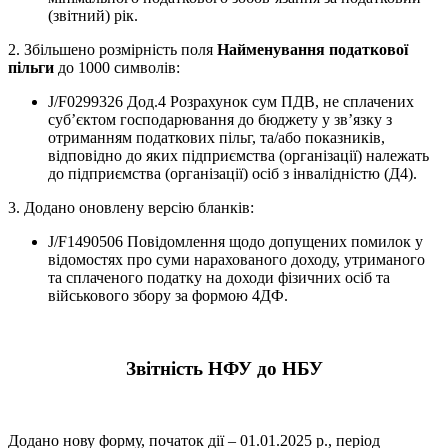
(звітний) рік.
2. Збільшено розмірність поля
Найменування податкової
пільги
до 1000 символів:
J/F0299326 Дод.4 Розрахунок сум ПДВ, не сплачених
суб’єктом господарювання до бюджету у зв’язку з
отриманням податкових пільг, та/або показників,
відповідно до яких підприємства (організації) належать
до підприємства (організації) осіб з інвалідністю (Д4).
3. Додано оновлену версію бланків:
J/F1490506 Повідомлення щодо допущених помилок у
відомостях про суми нарахованого доходу, утриманого
та сплаченого податку на доходи фізичних осіб та
військового збору за формою 4ДФ.
Звітність НФУ до НБУ
Додано нову форму, початок дії – 01.01.2025 р., період