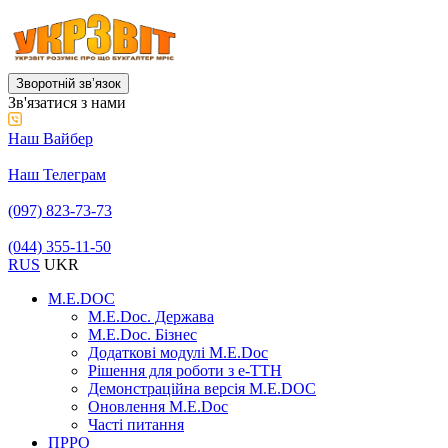
Зворотній звʼязок
Зв'язатися з нами
Наш Вайбер
Наш Телеграм
(097) 823-73-73
(044) 355-11-50
RUS
UKR
M.E.DOC
M.E.Doc. Держава
M.E.Doc. Бізнес
Додаткові модулі M.E.Doc
Рішення для роботи з е-ТТН
Демонстраційна версія M.E.DOC
Оновлення M.E.Doc
Часті питання
ПРРО