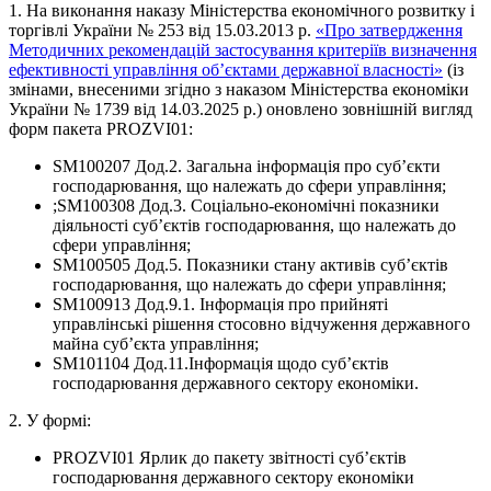
1. На виконання наказу Міністерства економічного розвитку і
торгівлі України № 253 від 15.03.2013 р.
«Про затвердження
Методичних рекомендацій застосування критеріїв визначення
ефективності управління об’єктами державної власності»
(із
змінами, внесеними згідно з наказом Міністерства економіки
України № 1739 від 14.03.2025 р.) оновлено зовнішній вигляд
форм пакета PROZVI01:
SM100207 Дод.2. Загальна інформація про суб’єкти
господарювання, що належать до сфери управління;
;SM100308 Дод.3. Соціально-економічні показники
діяльності суб’єктів господарювання, що належать до
сфери управління;
SM100505 Дод.5. Показники стану активів суб’єктів
господарювання, що належать до сфери управління;
SM100913 Дод.9.1. Інформація про прийняті
управлінські рішення стосовно відчуження державного
майна суб’єкта управління;
SM101104 Дод.11.Інформація щодо суб’єктів
господарювання державного сектору економіки.
2. У формі:
PROZVI01 Ярлик до пакету звітності суб’єктів
господарювання державного сектору економіки