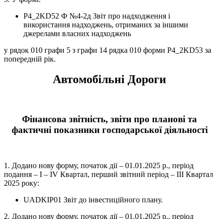
P4_2KD52 Ф №4-2д Звіт про надходження і
використання надходжень, отриманих за іншими
джерелами власних надходжень
у рядок 010 графи 5 з графи 14 рядка 010 форми P4_2KD53 за
попередній рік.
Автомобільні Дороги
Фінансова звітність, звіти про планові та
фактичні показники господарської діяльності
1. Додано нову форму, початок дії – 01.01.2025 р., період
подання – І – IV Квартал, перший звітний період – ІІІ Квартал
2025 року:
UADKIP01 Звіт до інвестиційного плану.
2. Додано нову форму, початок дії – 01.01.2025 р., період