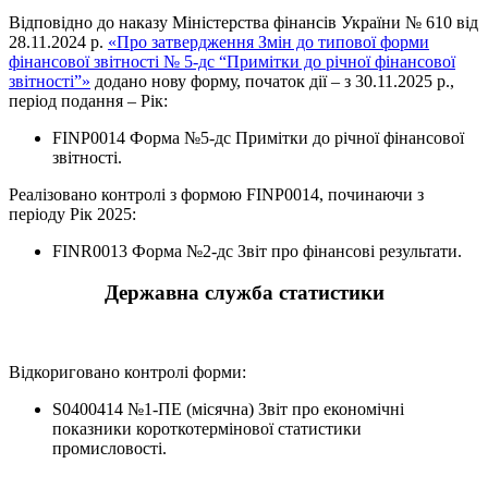
Відповідно до наказу Міністерства фінансів України № 610 від
28.11.2024 р.
«Про затвердження Змін до типової форми
фінансової звітності № 5-дс “Примітки до річної фінансової
звітності”»
додано нову форму, початок дії – з 30.11.2025 р.,
період подання – Рік:
FINP0014 Форма №5-дс Примітки до річної фінансової
звітності.
Реалізовано контролі з формою FINP0014, починаючи з
періоду Рік 2025:
FINR0013 Форма №2-дс Звіт про фінансові результати.
Державна служба статистики
Відкориговано контролі форми:
S0400414 №1-ПЕ (місячна) Звіт про економічні
показники короткотермінової статистики
промисловості.