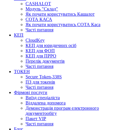
CASHALOT
Модуль "Склад"
Як почати користуватись Кашалот
СОТА КАСА
Як почати користуватись СОТА Каса
Часті питання
КЕП
CloudKey
КЕП для юридичних осіб
КЕП для ФОП
КЕП для ПРРО
Перелік документів
Часті питання
ТОКЕН
Secure Token-338S
ПЗ для токенів
Часті питання
Фірмові послуги
Виїзд спеціаліста
Віддалена допомога
Демонстрація програм електронного
документообігу
Пакет VIP
Часті питання
Блог