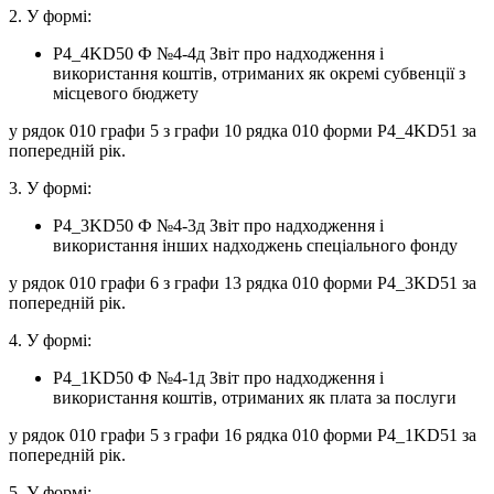
2. У формі:
P4_4KD50 Ф №4-4д Звіт про надходження і
використання коштів, отриманих як окремі субвенції з
місцевого бюджету
у рядок 010 графи 5 з графи 10 рядка 010 форми P4_4KD51 за
попередній рік.
3. У формі:
P4_3KD50 Ф №4-3д Звіт про надходження і
використання інших надходжень спеціального фонду
у рядок 010 графи 6 з графи 13 рядка 010 форми P4_3KD51 за
попередній рік.
4. У формі:
P4_1KD50 Ф №4-1д Звіт про надходження і
використання коштів, отриманих як плата за послуги
у рядок 010 графи 5 з графи 16 рядка 010 форми P4_1KD51 за
попередній рік.
5. У формі: