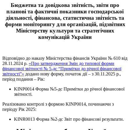
Бюджетна та довідкова звітність, звіти про
планові та фактичні показники господарської
діяльності, фінансова, статистична звітність та
форми моніторингу для організацій, підзвітних
Міністерству культури та стратегічних
комунікацій України
Відповідно до наказу Міністерства фінансів України № 610 від
28.11.2024 р.
«Про затвердження Змін до типової форми
фінансової звітності № 5-дс “Примітки до річної фінансової
звітності”»
додано нову форму, початок дії – з 30.11.2025 р.,
період подання – Рік:
KINP0014 Форма №5-дс Примітки до річної фінансової
звітності.
Реалізовано контролі з формою KINP0014, починаючи з
періоду Рік 2025:
KINR0013 Форма №2-дс Звіт про фінансові результати.