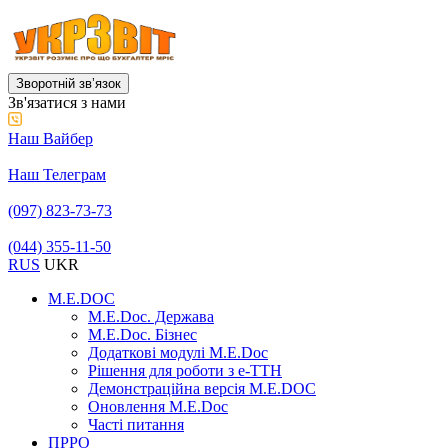
Зворотній звʼязок
Зв'язатися з нами
Наш Вайбер
Наш Телеграм
(097) 823-73-73
(044) 355-11-50
RUS
UKR
M.E.DOC
M.E.Doc. Держава
M.E.Doc. Бізнес
Додаткові модулі M.E.Doc
Рішення для роботи з е-ТТН
Демонстраційна версія M.E.DOC
Оновлення M.E.Doc
Часті питання
ПРРО