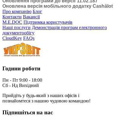
Оновлення програми до версії 11.02.187
Оновлена версія мобільного додатку Cashӓlot
Про компанію
Блог
Контакти
Вакансії
M.E.DOC
Підтримка користувачів
Наші послуги
Демонстрація програм електронного
документообігу
CloudKey
FAQs
Години роботи
Пн - Пт 9:00 - 18:00
Сб - Нд Вихідний
Прийдіть у будь-який з наших офісів і
познайомтеся з нашою чудовою командою!
Підпишіться на нас