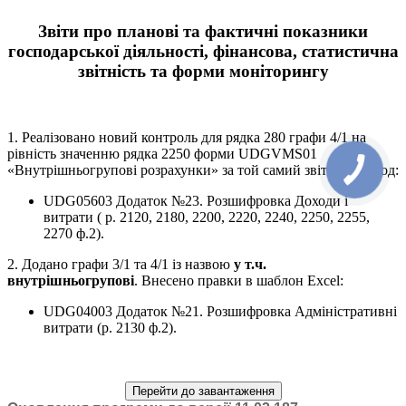
Звіти про планові та фактичні показники
господарської діяльності, фінансова, статистична
звітність та форми моніторингу
1. Реалізовано новий контроль для рядка 280 графи 4/1 на
рівність значенню рядка 2250 форми UDGVMS01
«Внутрішньогрупові розрахунки» за той самий звітний період:
UDG05603 Додаток №23. Розшифpовка Доходи i
витpати ( p. 2120, 2180, 2200, 2220, 2240, 2250, 2255,
2270 ф.2).
2. Додано графи 3/1 та 4/1 із назвою
у т.ч.
внутрішньогрупові
. Внесено правки в шаблон Excel:
UDG04003 Додаток №21. Розшифpовка Адмiнiстpативнi
витpати (p. 2130 ф.2).
Перейти до завантаження