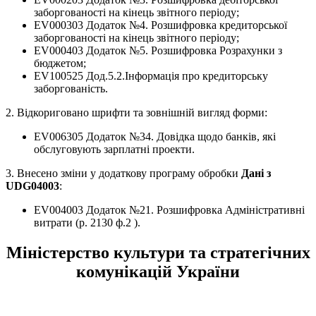
заборгованості на кінець звітного періоду;
EV000303 Додаток №4. Розшифровка кредиторської
заборгованості на кінець звітного періоду;
EV000403 Додаток №5. Розшифровка Розрахунки з
бюджетом;
EV100525 Дод.5.2.Інформація про кредиторську
заборгованість.
2. Відкориговано шрифти та зовнішній вигляд форми:
EV006305 Додаток №34. Довiдка щодо банкiв, якi
обслуговують зарплатнi проекти.
3. Внесено зміни у додаткову програму обробки
Дані з
UDG04003
:
EV004003 Додаток №21. Розшифpовка Адмiнiстpативнi
витpати (p. 2130 ф.2 ).
Міністерство культури та стратегічних
комунікацій України