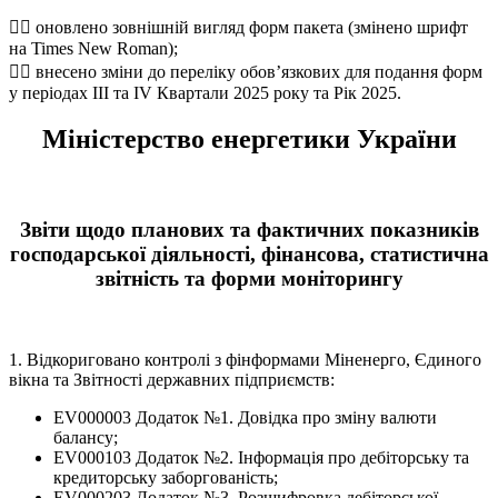
 оновлено зовнішній вигляд форм пакета (змінено шрифт
на Times New Roman);
 внесено зміни до переліку обов’язкових для подання форм
у періодах III та ІV Квартали 2025 року та Рік 2025.
Міністерство енергетики України
Звіти щодо планових та фактичних показників
господарської діяльності, фінансова, статистична
звітність та форми моніторингу
1. Відкориговано контролі з фінформами Міненерго, Єдиного
вікна та Звітності державних підприємств:
EV000003 Додаток №1. Довідка про зміну валюти
балансу;
EV000103 Додаток №2. Iнформацiя про дебiтоpську та
кpедитоpську забоpгованiсть;
EV000203 Додаток №3. Розшифровка дебіторської