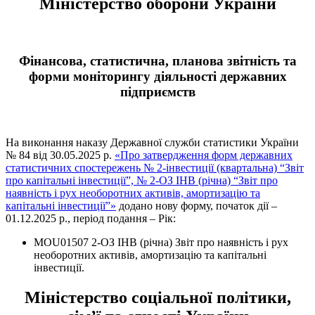
Міністерство оборони України
Фінансова, статистична, планова звітність та
форми моніторингу діяльності державних
підприємств
На виконання наказу Державної служби статистики України
№ 84 від 30.05.2025 р.
«Про затвердження форм державних
статистичних спостережень № 2-інвестиції (квартальна) “Звіт
про капітальні інвестиції”, № 2-ОЗ ІНВ (річна) “Звіт про
наявність і рух необоротних активів, амортизацію та
капітальні інвестиції”»
додано нову форму, початок дії –
01.12.2025 р., період подання – Рік:
MOU01507 2-ОЗ ІНВ (річна) Звіт про наявність і рух
необоротних активів, амортизацію та капітальні
інвестиції.
Міністерство соціальної політики,