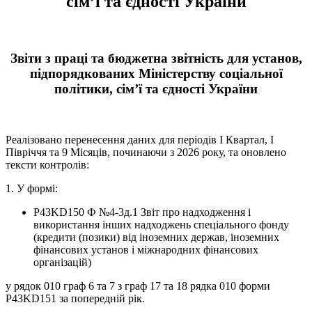
сім’ї та єдності України
Звіти з праці та бюджетна звітність для установ,
підпорядкованих Міністерству соціальної
політики, сім’ї та єдності України
Реалізовано перенесення даних для періодів І Квартал, І
Півріччя та 9 Місяців, починаючи з 2026 року, та оновлено
тексти контролів:
1. У формі:
P43KD150 Ф №4-3д.1 Звіт про надходження і
використання інших надходжень спеціального фонду
(кредити (позики) від іноземних держав, іноземних
фінансових установ і міжнародних фінансових
організацій)
у рядок 010 граф 6 та 7 з граф 17 та 18 рядка 010 форми
P43KD151 за попередній рік.