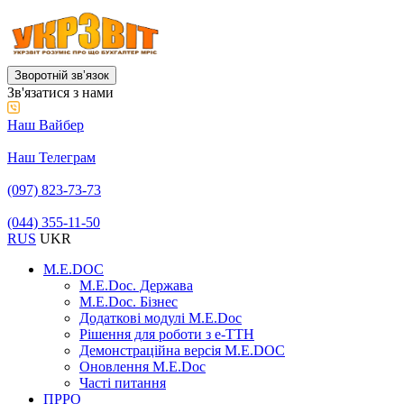
Зворотній звʼязок
Зв'язатися з нами
Наш Вайбер
Наш Телеграм
(097) 823-73-73
(044) 355-11-50
RUS
UKR
M.E.DOC
M.E.Doc. Держава
M.E.Doc. Бізнес
Додаткові модулі M.E.Doc
Рішення для роботи з е-ТТН
Демонстраційна версія M.E.DOC
Оновлення M.E.Doc
Часті питання
ПРРО