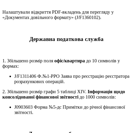
Налаштували відкриття PDF-вкладень для перегляду у
«Документах довільного формату» (J/F1360102).
Державна податкова служба
1. Збільшено розмір поля
офіс/квартира
до 10 символів у
формах:
J/F1311406 Ф.№1-РРО Заява про реєстрацію реєстратора
розрахункових операцій.
2. Збільшено розмір графи 5 таблиці XIV.
Інформація щодо
консолідованої фінансової звітності
до 1000 символів:
J0903603 Форма №5-дс Примітки до річної фінансової
звітності.