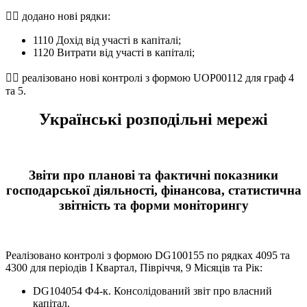
 додано нові рядки:
1110 Дохід від участі в капіталі;
1120 Витрати від участі в капіталі;
 реалізовано нові контролі з формою UOP00112 для граф 4
та 5.
Українські розподільні мережі
Звіти про планові та фактичні показники
господарської діяльності, фінансова, статистична
звітність та форми моніторингу
Реалізовано контролі з формою DG100155 по рядках 4095 та
4300 для періодів І Квартал, Півріччя, 9 Місяців та Рік:
DG104054 Ф4-к. Консолідований звіт про власний
капітал.