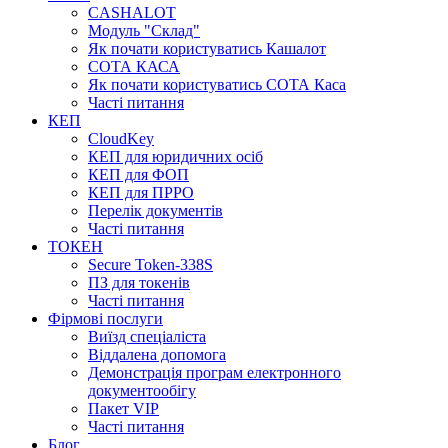
CASHALOT
Модуль "Склад"
Як почати користуватись Кашалот
СОТА КАСА
Як почати користуватись СОТА Каса
Часті питання
КЕП
CloudKey
КЕП для юридичних осіб
КЕП для ФОП
КЕП для ПРРО
Перелік документів
Часті питання
ТОКЕН
Secure Token-338S
ПЗ для токенів
Часті питання
Фірмові послуги
Виїзд спеціаліста
Віддалена допомога
Демонстрація програм електронного
документообігу
Пакет VIP
Часті питання
Блог