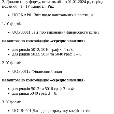
2. Додано нову форму, початок дії – з 01.01.2024 р., період
подання – І – ІV Квартал, Рік:
UOPKAP01 Звіт щодо капітальних інвестицій.
1. У формі:
UOP00311 Звіт про виконання фінансового плану
налаштовано консолідацію
«середнє значення»
:
для рядків 5012, 5016 граф 3, 5 та 6;
для рядків 5033, 5034 та 5040 граф 3 – 6.
2. У формі:
UOP00112 Фінансовий план
налаштовано консолідацію
«середнє значення»
:
для рядків 5012 та 5016 граф 3 та 4;
для рядка 5040 граф 3 – 8.
3. У формі:
UOPR0501 Дані для розрахунку коефіцієнтів